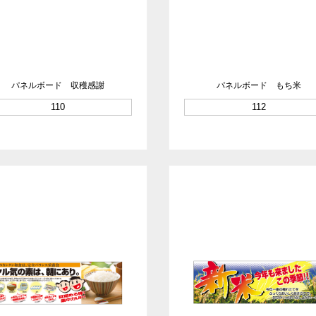
パネルボード 収穫感謝
パネルボード もち米
110
112