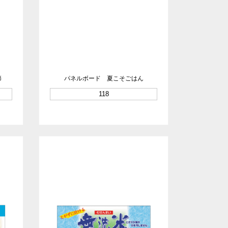
節
パネルボード 夏こそごはん
118