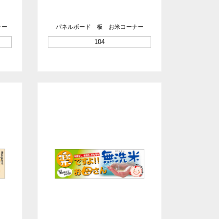
ナー
パネルボード 板 お米コーナー
104