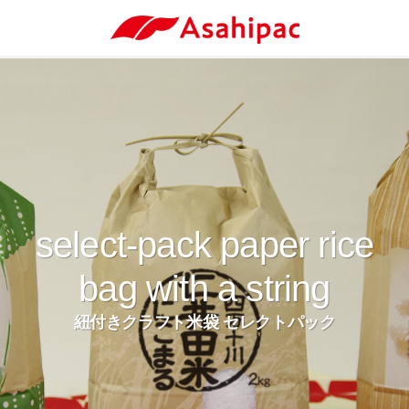
select-pack paper rice
bag with a string
紐付きクラフト米袋 セレクトパック