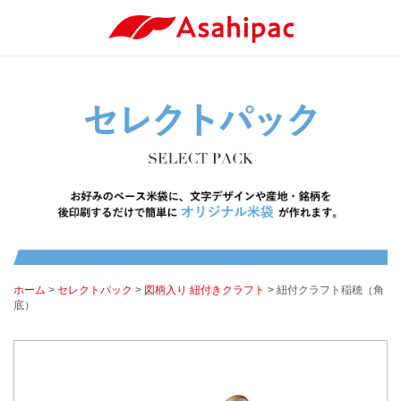
ホーム
>
セレクトパック
>
図柄入り 紐付きクラフト
> 紐付クラフト稲穂（角
底）