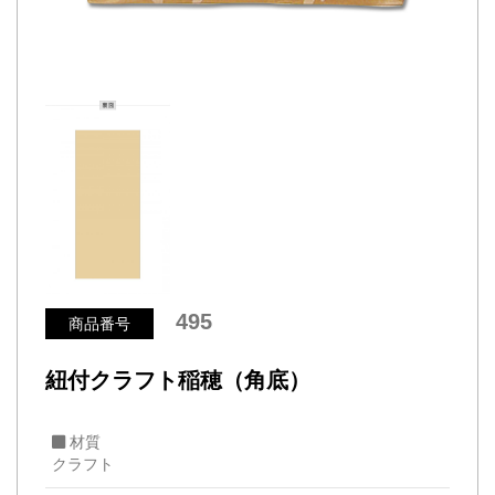
495
商品番号
紐付クラフト稲穂（角底）
材質
クラフト