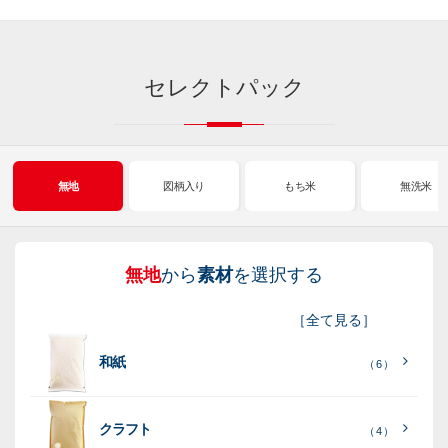
セレクトパック
無地
図柄入り
もち米
無洗米
無地
から
素材
を選択する
図
も
無
新
［
全て見る
］
柄
ち
洗
米
和紙
入
米
米
（ 6 ）
り
素
クラフト
（ 4 ）
素
素
材