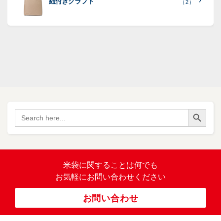
紐付きクラフト
（ 2 ）
ポ
SF
（
リ
（ 1
ポ
45
）
ポ
）
リ
リ
SF
（
ポ
17
リ
）
ポ
Search Button
（
Search
34
リ
for:
）
バ
イ
オ
（ 2
米袋に関すること
は何でも
）
マ
お気軽にお問い合わせください
ス
ポ
お問い合わせ
リ