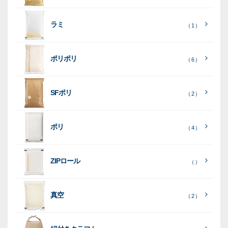
素
材
材
ラミ
材
（ 1 ）
ポリポリ
（ 6 ）
［
全
SFポリ
（ 2 ）
て
［
［
全
全
見
て
て
［
全
る
］
見
見
ポリ
（ 4 ）
て
る
る
］
］
見
ポ
る
］
（ 5
リ
ラ
ラ
（ 0
（ 0
ZIPロール
）
（ ）
ポ
）
）
ミ
ミ
和
（ 5
リ
）
紙
ポ
ポ
真空
（ 2 ）
ポ
（ 3
（ 1
（ 2
リ
リ
ラ
（
）
リ
）
）
ポ
ポ
16
ミ
）
リ
リ