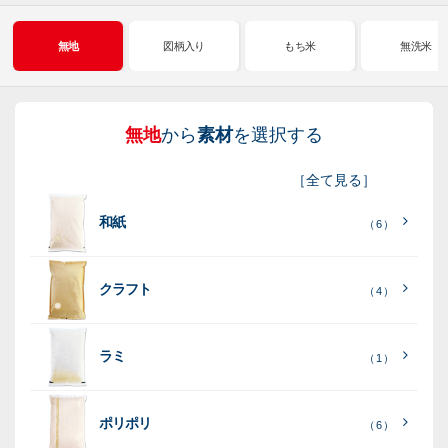
無地
図柄入り
もち米
無洗米
無地
から
素材
を選択する
図
も
無
新
［
全て見る
］
柄
ち
洗
米
和紙
入
米
米
（ 6 ）
り
素
クラフト
（ 4 ）
素
素
材
素
材
材
ラミ
材
（ 1 ）
ポリポリ
（ 6 ）