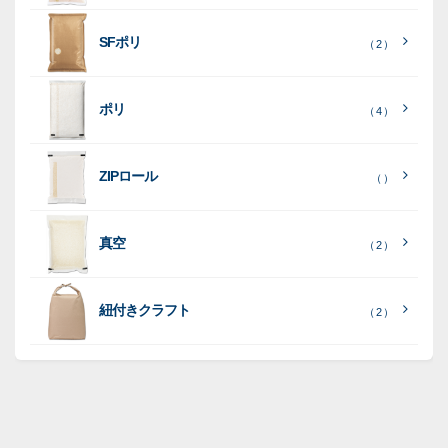
［
全
SFポリ
（ 2 ）
て
［
［
全
全
見
て
て
［
全
る
］
見
見
ポリ
（ 4 ）
て
る
る
］
］
見
ポ
る
］
（ 5
リ
ラ
ラ
（ 0
（ 0
ZIPロール
）
（ ）
ポ
）
）
ミ
ミ
和
（ 5
リ
）
紙
ポ
ポ
真空
（ 2 ）
ポ
（ 3
（ 1
（ 2
リ
リ
ラ
（
）
リ
）
）
ポ
ポ
16
ミ
）
リ
リ
紐付きクラフト
（ 2 ）
ポ
SF
（
リ
（ 1
ポ
45
）
ポ
）
リ
リ
SF