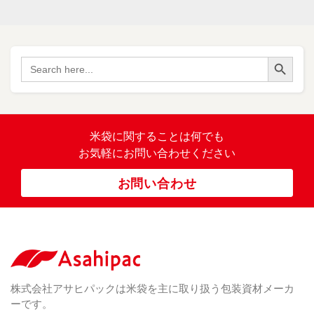
（
ポ
17
リ
）
ポ
Search Button
（
Search
34
リ
for:
）
バ
イ
オ
（ 2
米袋に関すること
は何でも
）
マ
お気軽にお問い合わせください
ス
ポ
お問い合わせ
リ
紐
付
き
（ 4
）
ク
ラ
株式会社アサヒパックは米袋を主に取り扱う包装資材メーカ
フ
ーです。
ト