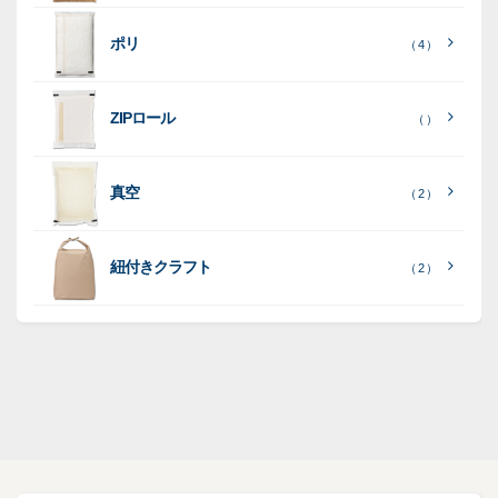
見
て
て
［
全
る
］
見
見
ポリ
（ 4 ）
て
る
る
］
］
見
ポ
る
］
（ 5
リ
ラ
ラ
（ 0
（ 0
ZIPロール
）
（ ）
ポ
）
）
ミ
ミ
和
（ 5
リ
）
紙
ポ
ポ
真空
（ 2 ）
ポ
（ 3
（ 1
（ 2
リ
リ
ラ
（
）
リ
）
）
ポ
ポ
16
ミ
）
リ
リ
紐付きクラフト
（ 2 ）
ポ
SF
（
リ
（ 1
ポ
45
）
ポ
）
リ
リ
SF
（
ポ
17
リ
）