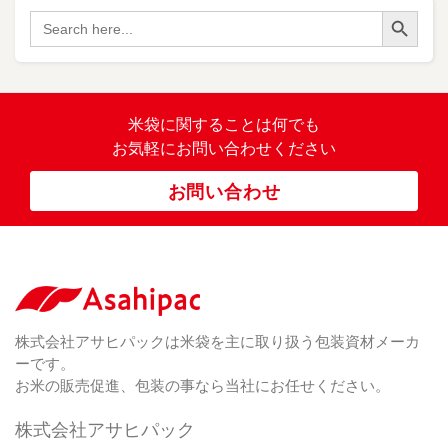
ポ
Search Button
（
Search
34
リ
for:
）
バ
イ
オ
（ 2
米袋に関すること
は何でも
）
マ
お気軽にお問い合わせください
ス
ポ
お問い合わせ
リ
紐
付
き
（ 4
）
ク
ラ
株式会社アサヒパックは米袋を主に取り扱う包装資材メーカ
フ
ーです。
ト
お米の販売促進、包装の事なら当社にお任せください。
株式会社アサヒパック