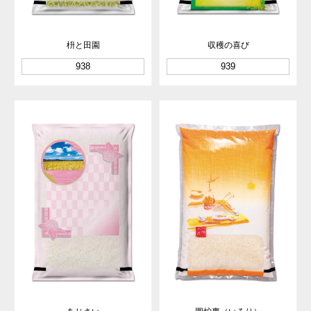
枡と田園
収穫の喜び
938
939