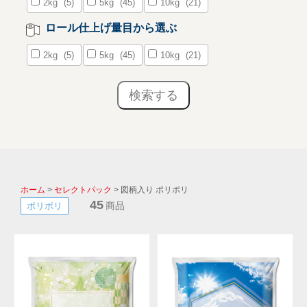
2kg
(5)
5kg
(45)
10kg
(21)
ロール仕上げ量目から選ぶ
2kg
(5)
5kg
(45)
10kg
(21)
ホーム
>
セレクトパック
> 図柄入り ポリポリ
45
商品
ポリポリ