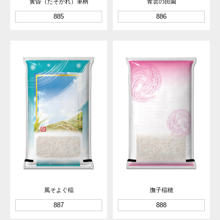
黄昏（たそがれ）筆柄
青雲の田園
885
886
風そよぐ稲
撫子稲穂
887
888