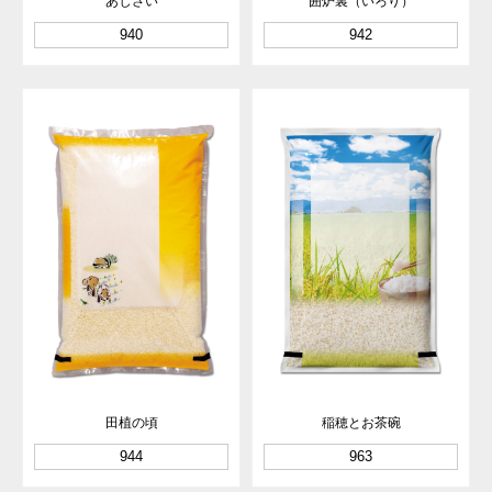
あじさい
囲炉裏（いろり）
940
942
田植の頃
稲穂とお茶碗
944
963