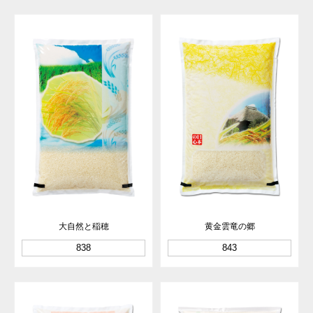
大自然と稲穂
黄金雲竜の郷
838
843