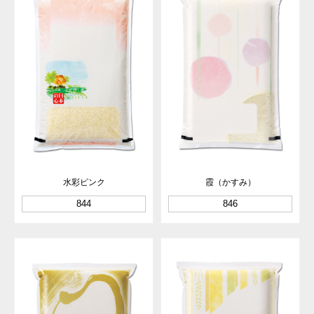
水彩ピンク
霞（かすみ）
844
846