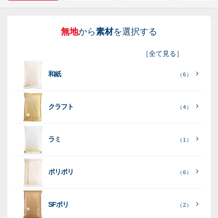
無地
から
素材
を選択する
図
も
無
新
［
全て見る
］
柄
ち
洗
米
和紙
入
米
米
（ 6 ）
り
素
クラフト
（ 4 ）
素
素
材
素
材
材
ラミ
材
（ 1 ）
ポリポリ
（ 6 ）
［
全
SFポリ
（ 2 ）
て
［
［
全
全