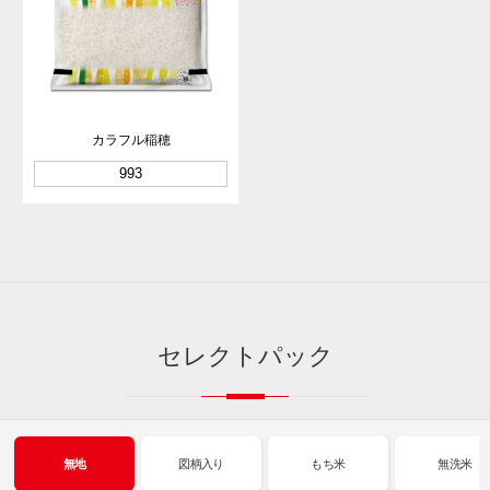
カラフル稲穂
993
セレクトパック
無地
図柄入り
もち米
無洗米