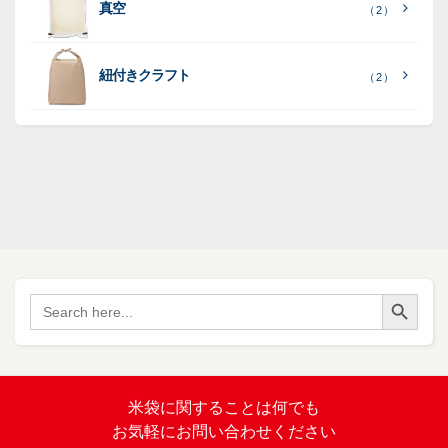
ポ
ポ
真空
（ 2 ）
ポ
（ 3
（ 1
（ 2
リ
リ
ラ
（
）
リ
）
）
ポ
ポ
16
ミ
）
リ
リ
紐付きクラフト
（ 2 ）
ポ
SF
（
リ
（ 1
ポ
45
）
ポ
）
リ
リ
SF
（
ポ
17
リ
）
ポ
Search Button
（
Search
34
リ
for:
）
バ
イ
オ
（ 2
米袋に関すること
は何でも
）
マ
お気軽にお問い合わせください
ス