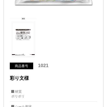
1021
商品番号
彩り文様
材質
ポリポリ
シール形状