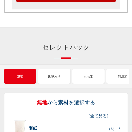
セレクトパック
無地
図柄入り
もち米
無洗米
無地
から
素材
を選択する
図
も
無
新
［
全て見る
］
柄
ち
洗
米
和紙
入
米
米
（ 6 ）