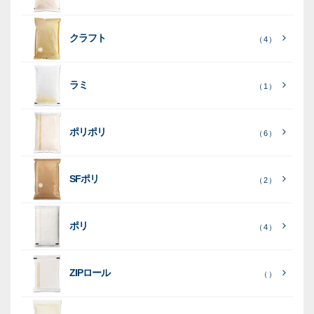
り
素
クラフト
（ 4 ）
素
素
材
素
材
材
ラミ
材
（ 1 ）
ポリポリ
（ 6 ）
［
全
SFポリ
（ 2 ）
て
［
［
全
全
見
て
て
［
全
る
］
見
見
ポリ
（ 4 ）
て
る
る
］
］
見
ポ
る
］
（ 5
リ
ラ
ラ
（ 0
（ 0
ZIPロール
）
（ ）
ポ
）
）
ミ
ミ
和
（ 5
リ
）
紙