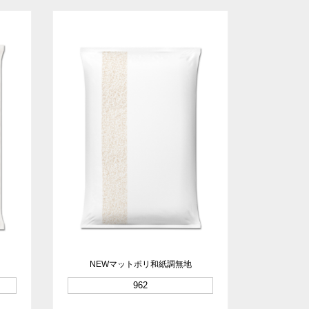
NEWマットポリ和紙調無地
962