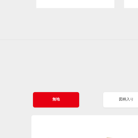
無地
図柄入り