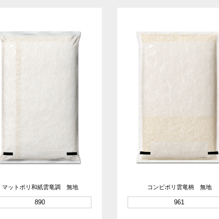
マットポリ和紙雲竜調 無地
コンビポリ雲竜柄 無地
890
961