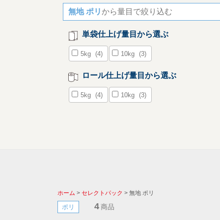
無地 ポリ
から量目で絞り込む
単袋仕上げ量目から選ぶ
5kg
(4)
10kg
(3)
ロール仕上げ量目から選ぶ
5kg
(4)
10kg
(3)
ホーム
>
セレクトパック
> 無地 ポリ
4
商品
ポリ