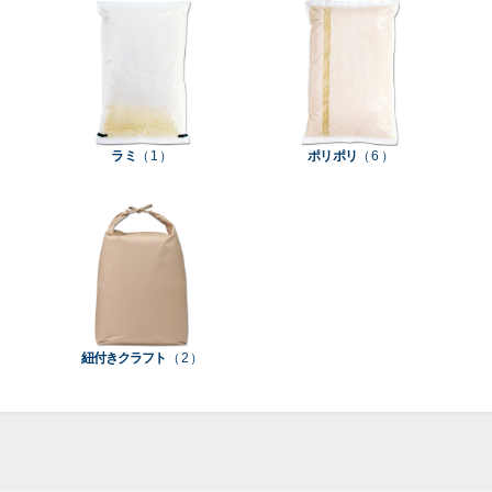
て見
て見
て見
て見
柄
ち
洗
米
る
る
る
る
］
］
］
］
入
米
米
り
素
素
素
材
ラミ
（ 1 ）
ポリポリ
（ 6 ）
素
材
材
材
紐付きクラフト
（ 2 ）
ポ
リ
ラ
ラ
ポ
ミ
ミ
リ
和
（
（
（
紙
0
0
5
（
）
）
）
5