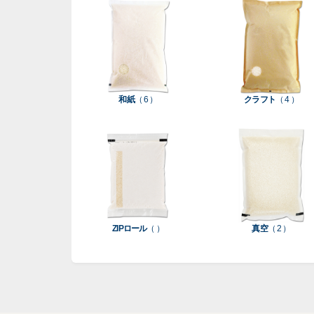
和紙
（ 6 ）
クラフト
（ 4 ）
ZIPロール
（ ）
真空
（ 2 ）