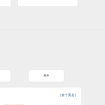
新米
［
全て見る
］