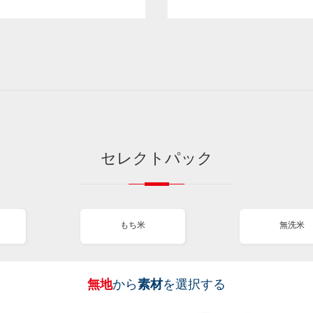
セレクトパック
もち米
無洗米
無地
から
素材
を選択する
［
［
［
［
全
全
全
全
図
も
無
新