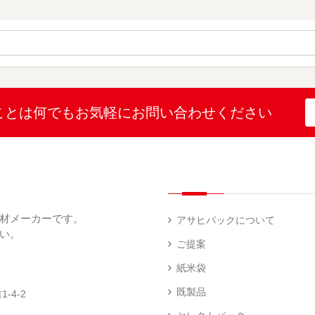
）
ポ
ポ
ポ
リ
リ
リ
ラ
ポ
ポ
（
ミ
リ
リ
3
（
（
（
）
16
1
2
）
）
）
こと
は何でも
お気軽にお問い合わせください
ポ
SF
リ
ポ
ポ
リ
リ
（
（
1
45
）
）
材メーカーです。
アサヒパックについて
い。
ご提案
SF
紙米袋
ポ
リ
既製品
-4-2
（
17