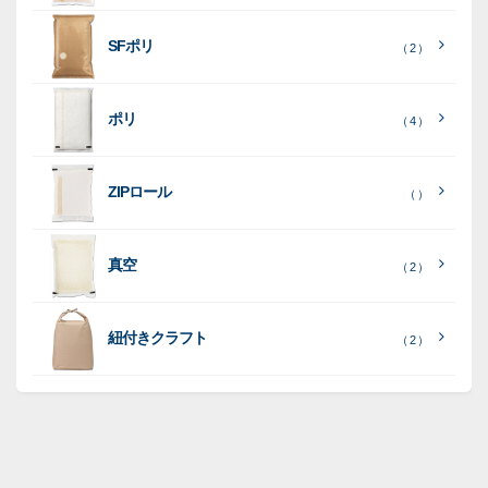
［
全
SFポリ
（ 2 ）
て
［
［
全
全
見
て
て
［
全
る
］
見
見
ポリ
（ 4 ）
て
る
る
］
］
見
ポ
る
］
（ 5
リ
ラ
ラ
（ 0
（ 0
ZIPロール
）
（ ）
ポ
）
）
ミ
ミ
和
（ 5
リ
）
紙
ポ
ポ
真空
（ 2 ）
ポ
（ 3
（ 1
（ 2
リ
リ
ラ
（
）
リ
）
）
ポ
ポ
16
ミ
）
リ
リ
紐付きクラフト
（ 2 ）
ポ
SF
（
リ
（ 1
ポ
45
）
ポ
）
リ
リ
SF