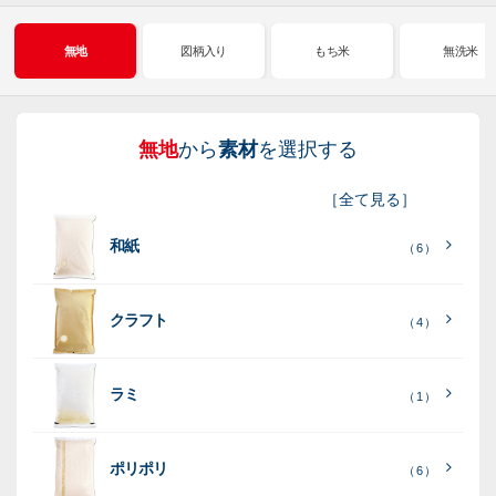
無地
図柄入り
もち米
無洗米
無地
から
素材
を選択する
図
も
無
新
［
全て見る
］
柄
ち
洗
米
和紙
入
米
米
（ 6 ）
り
素
クラフト
（ 4 ）
素
素
材
素
材
材
ラミ
材
（ 1 ）
ポリポリ
（ 6 ）