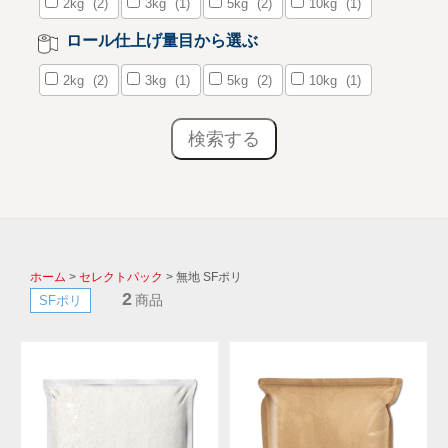
2kg
(2)
3kg
(1)
5kg
(2)
10kg
(1)
ロール仕上げ量目から選ぶ
2kg
(2)
3kg
(1)
5kg
(2)
10kg
(1)
ホーム
>
セレクトパック
> 無地 SFポリ
2
商品
SFポリ