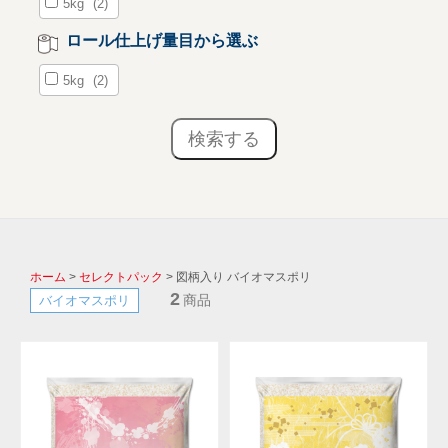
5kg
(2)
ロール仕上げ量目から選ぶ
5kg
(2)
ホーム
>
セレクトパック
> 図柄入り バイオマスポリ
2
商品
バイオマスポリ