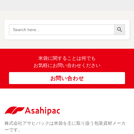
（
ポ
17
リ
）
ポ
Search Button
（
Search
34
リ
for:
）
バ
イ
オ
（ 2
米袋に関すること
は何でも
）
マ
お気軽にお問い合わせください
ス
ポ
お問い合わせ
リ
紐
付
き
（ 4
）
ク
ラ
株式会社アサヒパックは米袋を主に取り扱う包装資材メーカ
フ
ーです。
ト