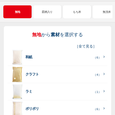
無地
図柄入り
もち米
無洗米
無地
から
素材
を選択する
図
も
無
新
［
全て見る
］
柄
ち
洗
米
和紙
入
米
米
（ 6 ）
り
素
クラフト
（ 4 ）
素
素
材
素
材
材
ラミ
材
（ 1 ）
ポリポリ
（ 6 ）