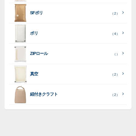
［
全
SFポリ
（ 2 ）
て
［
［
全
全
見
て
て
［
全
る
］
見
見
ポリ
（ 4 ）
て
る
る
］
］
見
ポ
る
］
（ 5
リ
ラ
ラ
（ 0
（ 0
ZIPロール
）
（ ）
ポ
）
）
ミ
ミ
和
（ 5
リ
）
紙
ポ
ポ
真空
（ 2 ）
ポ
（ 3
（ 1
（ 2
リ
リ
ラ
（
）
リ
）
）
ポ
ポ
16
ミ
）
リ
リ
紐付きクラフト
（ 2 ）
ポ
SF
（
リ
（ 1
ポ
45
）
ポ
）
リ
リ
SF