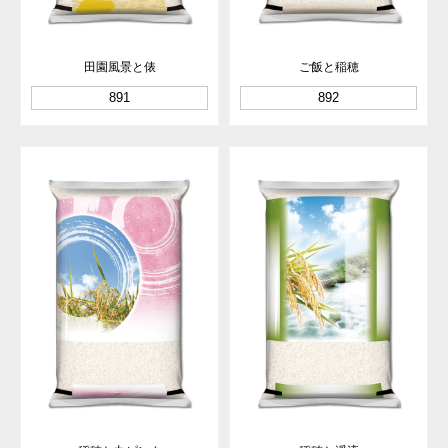
田園風景と俵
ご飯と稲穂
891
892