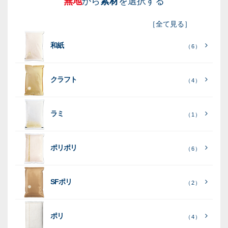
無地
から
素材
を選択する
図
も
無
新
［
全て見る
］
柄
ち
洗
米
和紙
入
米
米
（ 6 ）
り
素
クラフト
（ 4 ）
素
素
材
素
材
材
ラミ
材
（ 1 ）
ポリポリ
（ 6 ）
［
全
SFポリ
（ 2 ）
て
［
［
全
全
見
て
て
［
全
る
］
見
見
ポリ
（ 4 ）
て
る
る
］
］