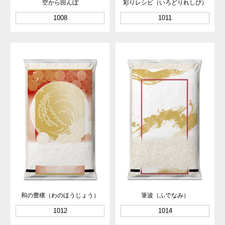
空から田んぼ
彩りレシピ（いろどりれしぴ）
1008
1011
和の豊穣（わのほうじょう）
筆波（ふでなみ）
1012
1014