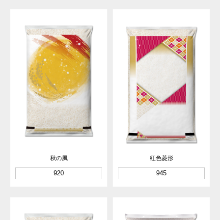
秋の風
紅色菱形
920
945