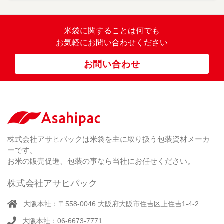
バ
イ
オ
（ 2
米袋に関すること
は何でも
）
マ
お気軽にお問い合わせください
ス
ポ
お問い合わせ
リ
紐
付
き
（ 4
）
ク
ラ
株式会社アサヒパックは米袋を主に取り扱う包装資材メーカ
フ
ーです。
ト
お米の販売促進、包装の事なら当社にお任せください。
株式会社アサヒパック
大阪本社：〒558-0046 大阪府大阪市住吉区上住吉1-4-2
大阪本社：06-6673-7771