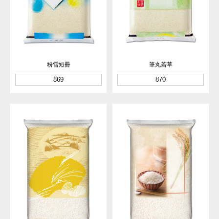
粉雪短冊
筆丸若草
869
870