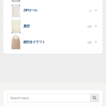
見
ポ
る
］
（ 5
リ
ラ
ラ
（ 0
（ 0
ZIPロール
）
（ ）
ポ
）
）
ミ
ミ
和
（ 5
リ
）
紙
ポ
ポ
真空
（ 2 ）
ポ
（ 3
（ 1
（ 2
リ
リ
ラ
（
）
リ
）
）
ポ
ポ
16
ミ
）
リ
リ
紐付きクラフト
（ 2 ）
ポ
SF
（
リ
（ 1
ポ
45
）
ポ
）
リ
リ
SF
（
ポ
17
リ
）
ポ
Search Button
（
Search
34
リ
for:
）