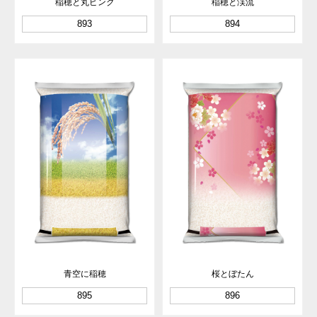
稲穂と丸ピンク
稲穂と渓流
893
894
青空に稲穂
桜とぼたん
895
896