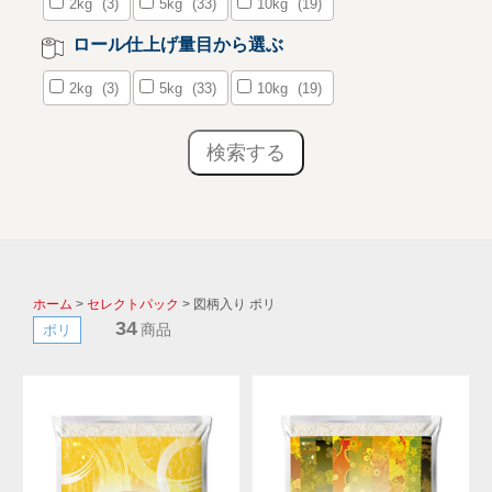
2kg
(3)
5kg
(33)
10kg
(19)
ロール仕上げ量目から選ぶ
2kg
(3)
5kg
(33)
10kg
(19)
ホーム
>
セレクトパック
> 図柄入り ポリ
34
商品
ポリ