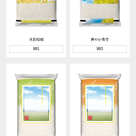
水彩稲穂
爽やか青空
981
983