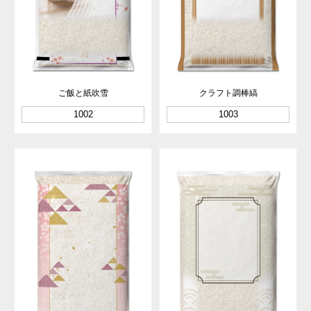
ご飯と紙吹雪
クラフト調棒縞
1002
1003