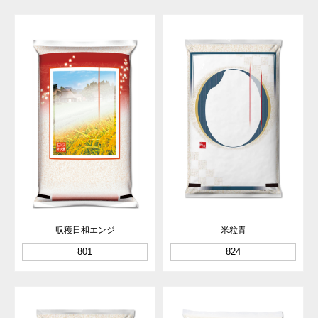
収穫日和エンジ
米粒青
801
824