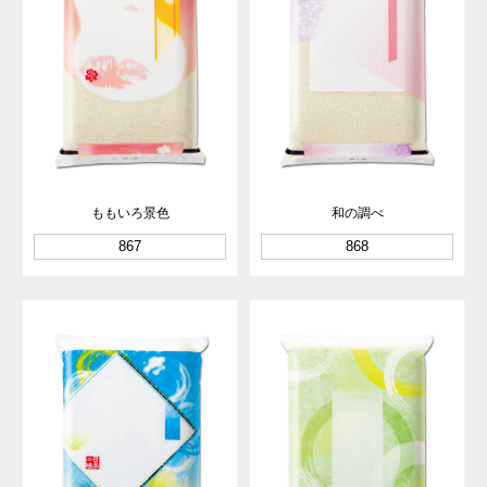
ももいろ景色
和の調べ
867
868