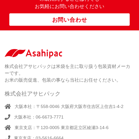
）
マ
お気軽にお問い合わせください
ス
ポ
お問い合わせ
リ
紐
付
き
（ 4
）
ク
ラ
株式会社アサヒパックは米袋を主に取り扱う包装資材メーカ
フ
ーです。
ト
お米の販売促進、包装の事なら当社にお任せください。
株式会社アサヒパック
大阪本社：〒558-0046 大阪府大阪市住吉区上住吉1-4-2
大阪本社：06-6673-7771
東京支店：〒120-0005 東京都足立区綾瀬3-14-6
東京支店：03-5616-6664