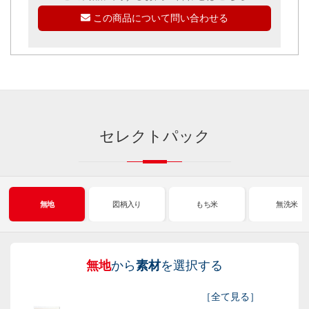
この商品について問い合わせる
セレクトパック
無地
図柄入り
もち米
無洗米
無地
から
素材
を選択する
図
も
無
新
［
全て見る
］