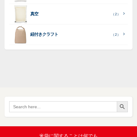
和
（ 5
リ
）
紙
ポ
ポ
真空
（ 2 ）
ポ
（ 3
（ 1
（ 2
リ
リ
ラ
（
）
リ
）
）
ポ
ポ
16
ミ
）
リ
リ
紐付きクラフト
（ 2 ）
ポ
SF
（
リ
（ 1
ポ
45
）
ポ
）
リ
リ
SF
（
ポ
17
リ
）
ポ
Search Button
（
Search
34
リ
for:
）
バ
イ
オ
（ 2
米袋に関すること
は何でも