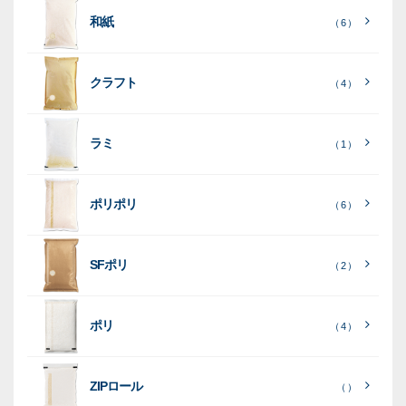
柄
ち
洗
米
和紙
入
米
米
（ 6 ）
り
素
クラフト
（ 4 ）
素
素
材
素
材
材
ラミ
材
（ 1 ）
ポリポリ
（ 6 ）
［
全
SFポリ
（ 2 ）
て
［
［
全
全
見
て
て
［
全
る
］
見
見
ポリ
（ 4 ）
て
る
る
］
］
見
ポ
る
］
（ 5
リ
ラ
ラ
（ 0
（ 0
ZIPロール
）
（ ）
ポ
）
）
ミ
ミ