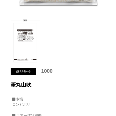
1000
商品番号
筆丸山吹
材質
コンビポリ
エアー抜け機能