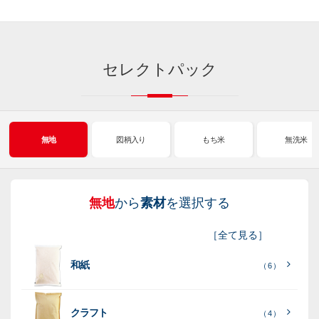
セレクトパック
無地
図柄入り
もち米
無洗米
無地
から
素材
を選択する
図
も
無
新
［
全て見る
］
柄
ち
洗
米
和紙
入
米
米
（ 6 ）
り
素
クラフト
（ 4 ）