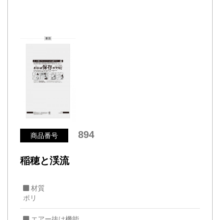
894
商品番号
稲穂と渓流
材質
ポリ
エアー抜け機能