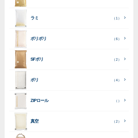
素
素
材
素
材
材
ラミ
材
（ 1 ）
ポリポリ
（ 6 ）
［
全
SFポリ
（ 2 ）
て
［
［
全
全
見
て
て
［
全
る
］
見
見
ポリ
（ 4 ）
て
る
る
］
］
見
ポ
る
］
（ 5
リ
ラ
ラ
（ 0
（ 0
ZIPロール
）
（ ）
ポ
）
）
ミ
ミ
和
（ 5
リ
）
紙
ポ
ポ
真空
（ 2 ）
ポ
（ 3
（ 1
（ 2
リ
リ
ラ
（
）
リ
）
）
ポ
ポ
16
ミ
）