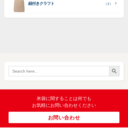
リ
リ
紐付きクラフト
（ 2 ）
ポ
SF
（
リ
（ 1
ポ
45
）
ポ
）
リ
リ
SF
（
ポ
17
リ
）
ポ
Search Button
（
Search
34
リ
for:
）
バ
イ
オ
（ 2
米袋に関すること
は何でも
）
マ
お気軽にお問い合わせください
ス
ポ
お問い合わせ
リ