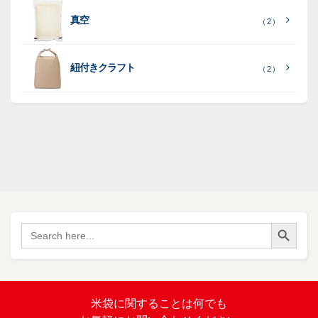
紙
ポ
ポ
真空
（ 2 ）
ポ
（ 3
（ 1
（ 2
リ
リ
ラ
（
）
リ
）
）
ポ
ポ
16
ミ
）
リ
リ
紐付きクラフト
（ 2 ）
ポ
SF
（
リ
（ 1
ポ
45
）
ポ
）
リ
リ
SF
（
ポ
17
リ
）
ポ
Search Button
（
Search
34
リ
for:
）
バ
イ
オ
（ 2
米袋に関すること
は何でも
）
マ