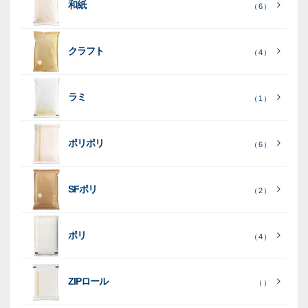
和紙
入
米
米
（ 6 ）
り
素
クラフト
（ 4 ）
素
素
材
素
材
材
ラミ
材
（ 1 ）
ポリポリ
（ 6 ）
［
全
SFポリ
（ 2 ）
て
［
［
全
全
見
て
て
［
全
る
］
見
見
ポリ
（ 4 ）
て
る
る
］
］
見
ポ
る
］
（ 5
リ
ラ
ラ
（ 0
（ 0
ZIPロール
）
（ ）
ポ
）
）
ミ
ミ
和
（ 5
リ
）