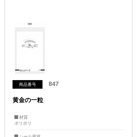
847
商品番号
黄金の一粒
材質
ポリポリ
シール形状