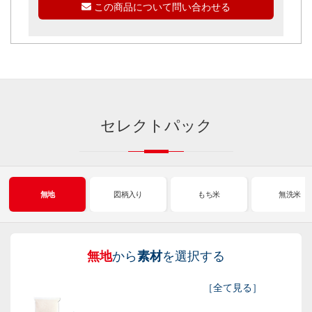
この商品について問い合わせる
セレクトパック
無地
図柄入り
もち米
無洗米
無地
から
素材
を選択する
図
も
無
新
［
全て見る
］
柄
ち
洗
米