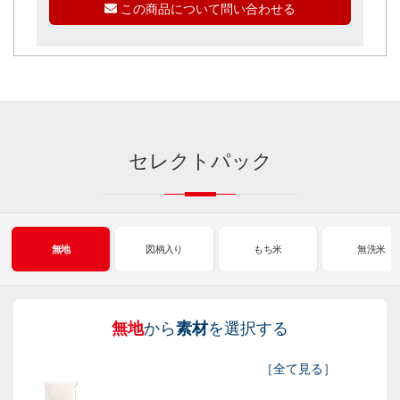
この商品について問い合わせる
セレクトパック
無地
図柄入り
もち米
無洗米
無地
から
素材
を選択する
図
も
無
新
［
全て見る
］
柄
ち
洗
米