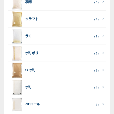
和紙
入
米
米
（ 6 ）
り
素
クラフト
（ 4 ）
素
素
材
素
材
材
ラミ
材
（ 1 ）
ポリポリ
（ 6 ）
［
全
SFポリ
（ 2 ）
て
［
［
全
全
見
て
て
［
全
る
］
見
見
ポリ
（ 4 ）
て
る
る
］
］
見
ポ
る
］
（ 5
リ
ラ
ラ
（ 0
（ 0
ZIPロール
）
（ ）
ポ
）
）
ミ
ミ
和
（ 5
リ
）