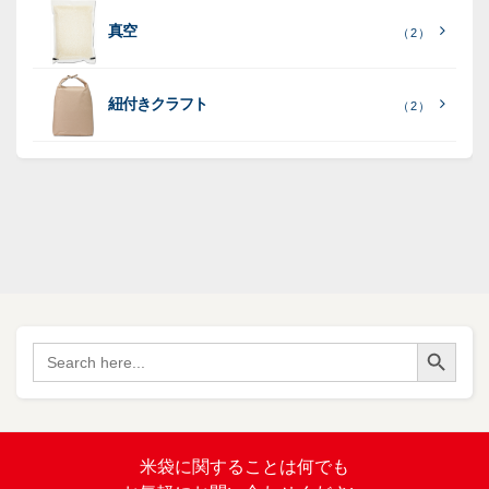
紙
ポ
ポ
真空
（ 2 ）
ポ
（ 3
（ 1
（ 2
リ
リ
ラ
（
）
リ
）
）
ポ
ポ
16
ミ
）
リ
リ
紐付きクラフト
（ 2 ）
ポ
SF
（
リ
（ 1
ポ
45
）
ポ
）
リ
リ
SF
（
ポ
17
リ
）
ポ
Search Button
（
Search
34
リ
for:
）
バ
イ
オ
（ 2
米袋に関すること
は何でも
）
マ