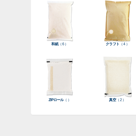
和紙
（ 6 ）
クラフト
（ 4 ）
ZIPロール
（ ）
真空
（ 2 ）