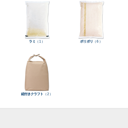
て見
て見
て見
て見
柄
ち
洗
米
る
る
る
る
］
］
］
］
入
米
米
り
素
素
素
材
ラミ
（ 1 ）
ポリポリ
（ 6 ）
素
材
材
材
紐付きクラフト
（ 2 ）
ポ
リ
ラ
ラ
ポ
ミ
ミ
リ
和
（
（
（
紙
0
0
5
（
）
）
）
5