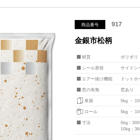
917
商品番号
金銀市松柄
材質
ポリポリ
シール形状
サイドシ
エアー抜け機能
ドットホ
窓の有無
窓あり
単袋
5kg
10
ロール
5kg
10
寸法
5kg：30
10kg：3