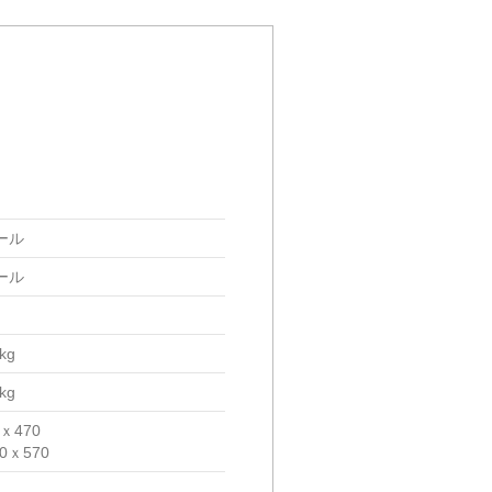
ール
ール
kg
kg
0ｘ470
60ｘ570