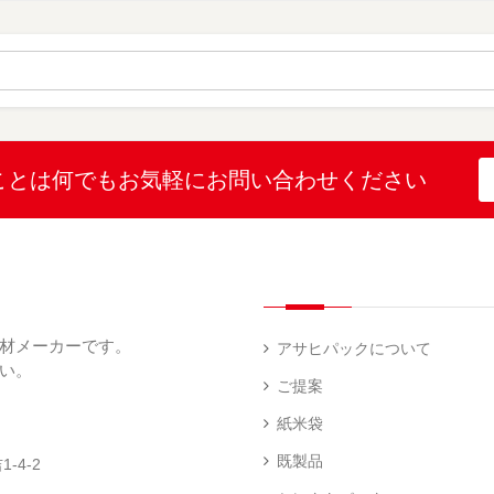
）
ポ
ポ
ポ
リ
リ
リ
ラ
ポ
ポ
（
ミ
リ
リ
3
（
（
（
）
16
1
2
）
）
）
こと
は何でも
お気軽にお問い合わせください
ポ
SF
リ
ポ
ポ
リ
リ
（
（
1
45
）
）
材メーカーです。
アサヒパックについて
い。
ご提案
SF
紙米袋
ポ
リ
既製品
-4-2
（
17