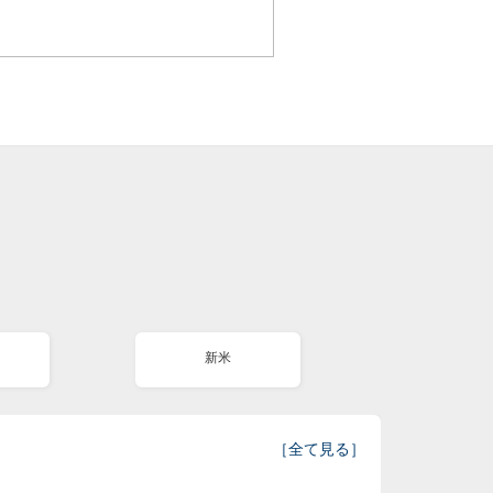
新米
［
全て見る
］