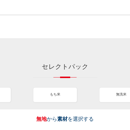
セレクトパック
もち米
無洗米
無地
から
素材
を選択する
［
［
［
［
全
全
全
全
図
も
無
新