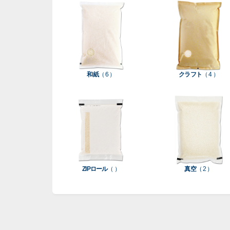
和紙
（ 6 ）
クラフト
（ 4 ）
ZIPロール
（ ）
真空
（ 2 ）