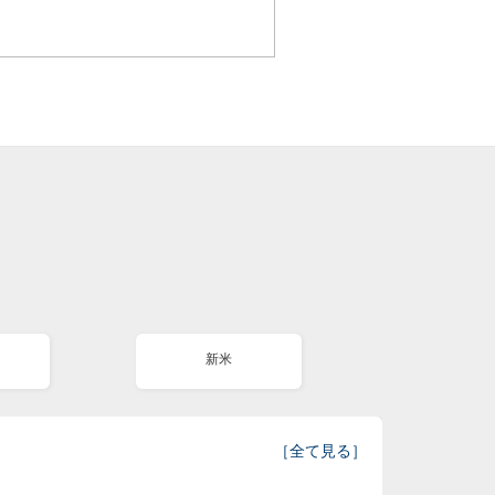
新米
［
全て見る
］