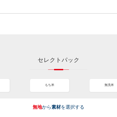
セレクトパック
もち米
無洗米
無地
から
素材
を選択する
［
［
［
［
全
全
全
全
図
も
無
新