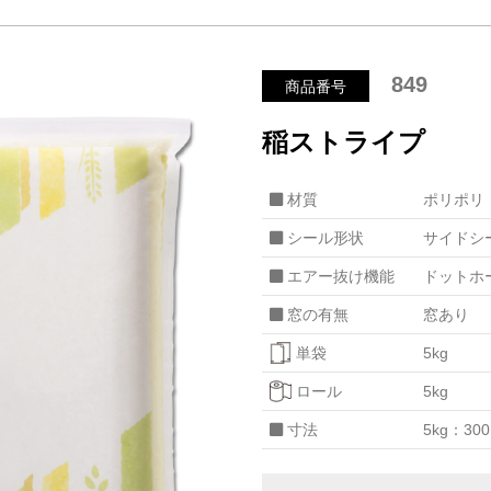
849
商品番号
稲ストライプ
材質
ポリポリ
シール形状
サイドシ
エアー抜け機能
ドットホ
窓の有無
窓あり
単袋
5kg
ロール
5kg
寸法
5kg：30