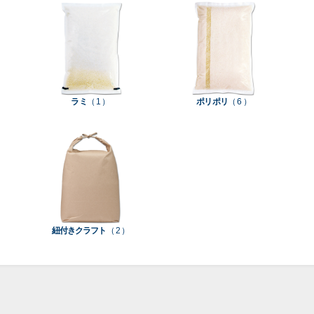
て見
て見
て見
て見
柄
ち
洗
米
る
る
る
る
］
］
］
］
入
米
米
り
素
素
素
材
ラミ
（ 1 ）
ポリポリ
（ 6 ）
素
材
材
材
紐付きクラフト
（ 2 ）
ポ
リ
ラ
ラ
ポ
ミ
ミ
リ
和
（
（
（
紙
0
0
5
（
）
）
）
5