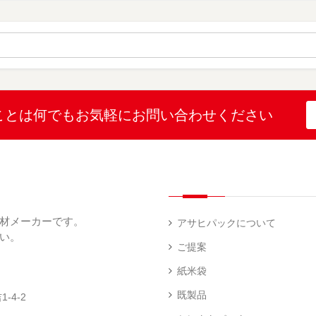
）
ポ
ポ
ポ
リ
リ
リ
ラ
ポ
ポ
（
ミ
リ
リ
3
（
（
（
）
16
1
2
）
）
）
こと
は何でも
お気軽にお問い合わせください
ポ
SF
リ
ポ
ポ
リ
リ
（
（
1
45
）
）
材メーカーです。
アサヒパックについて
い。
ご提案
SF
紙米袋
ポ
リ
既製品
-4-2
（
17