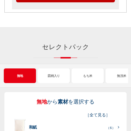
セレクトパック
無地
図柄入り
もち米
無洗米
無地
から
素材
を選択する
図
も
無
新
［
全て見る
］
柄
ち
洗
米
和紙
入
米
米
（ 6 ）