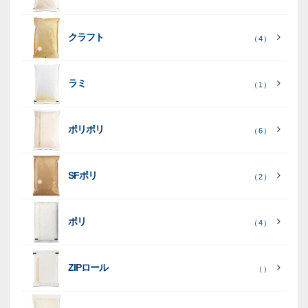
り
素
クラフト
（ 4 ）
素
素
材
素
材
材
ラミ
材
（ 1 ）
ポリポリ
（ 6 ）
［
全
SFポリ
（ 2 ）
て
［
［
全
全
見
て
て
［
全
る
］
見
見
ポリ
（ 4 ）
て
る
る
］
］
見
ポ
る
］
（ 5
リ
ラ
ラ
（ 0
（ 0
ZIPロール
）
（ ）
ポ
）
）
ミ
ミ
和
（ 5
リ
）
紙