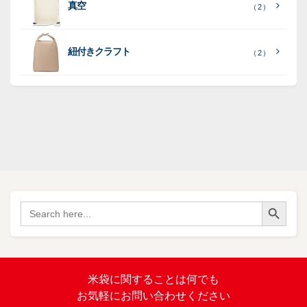
ポ
ポ
真空
（ 2 ）
ポ
（ 3
（ 1
（ 2
リ
リ
ラ
（
）
リ
）
）
ポ
ポ
16
ミ
）
リ
リ
紐付きクラフト
（ 2 ）
ポ
SF
（
リ
（ 1
ポ
45
）
ポ
）
リ
リ
SF
（
ポ
17
リ
）
ポ
Search Button
（
Search
34
リ
for:
）
バ
イ
オ
（ 2
米袋に関すること
は何でも
）
マ
お気軽にお問い合わせください
ス