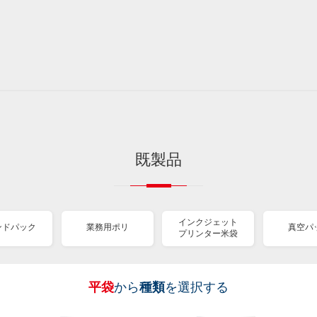
既製品
インクジェット
ンドパック
業務用ポリ
真空パ
プリンター米袋
平袋
から
種類
を選択する
［
［
［
［
［
［
［
全
全
全
全
全
全
全
紐
ス
業
イ
真
販
包