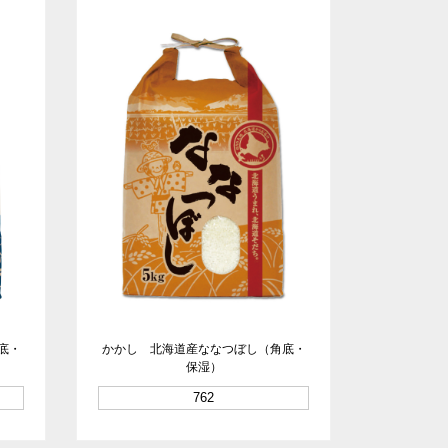
底・
かかし 北海道産ななつぼし（角底・
保湿）
762