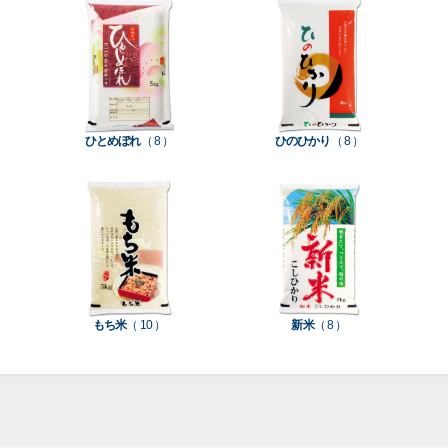
て見
て見
て見
て見
て見
て見
て見
付
タ
務
ン
空
促
装
る
る
る
る
る
る
る
］
］
］
］
］
］
］
き
ン
用
ク
パ
グ
機
ク
ド
ポ
ジ
ッ
ッ
械
ラ
パ
リ
ェ
ク
ズ
関
フ
ッ
ッ
連
ひとめぼれ
（ 8 ）
ひのひかり
（ 8 ）
ト
ク
ト
種
プ
素
種
類
リ
材
類
種
種
種
ン
類
類
類
タ
ー
米
もち米
（ 10 ）
新米
（ 8 ）
袋
乳
和
箱・
素
白
紙
ケ
印
（
（
ー