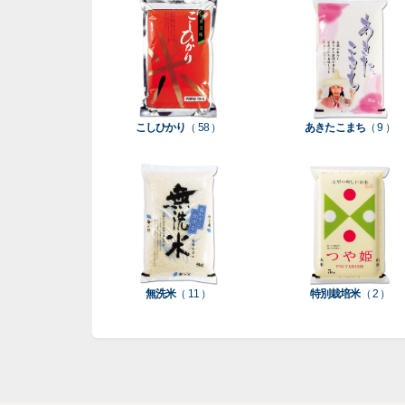
こしひかり
（ 58 ）
あきたこまち
（ 9 ）
無洗米
（ 11 ）
特別栽培米
（ 2 ）