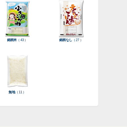
銘柄米
（ 43 ）
銘柄なし
（ 27 ）
無地
（ 11 ）