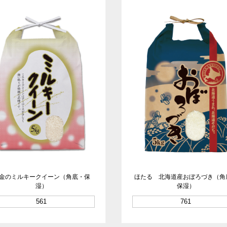
金のミルキークイーン（角底・保
ほたる 北海道産おぼろづき（角
湿）
保湿）
561
761