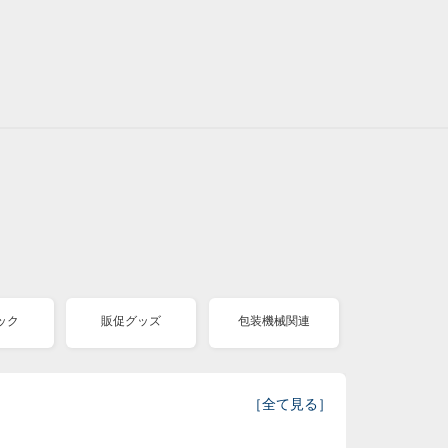
ック
販促グッズ
包装機械関連
［
全て見る
］