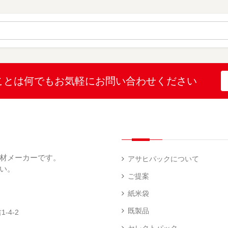
材
字
12
10
ス
無
無
機
）
）
（
地
地
（
26
（
（
1
）
22
4
）
）
）
ブ
ラ
ル
ミ
ー
（
陳
表
（
4
列
こ
こ
こと
は何でも
お気軽にお問い合わせください
示
2
）
台
し
し
プ
）
（
ひ
ひ
リ
2
か
か
和
ン
）
り
り
紙
タ
（
（
（
ー
透
5
3
5
（
明
）
）
）
1
（
デ
）
1
ィ
材メーカーです。
）
ス
アサヒパックについて
プ
い。
あ
レ
ご提案
き
ハ
イ・
た
ン
エ
パ
紙米袋
こ
ド
ン
ネ
ま
ラ
ド
ル
既製品
-4-2
ち
ベ
レ
（
（
ラ
ス
73
セレクトパック