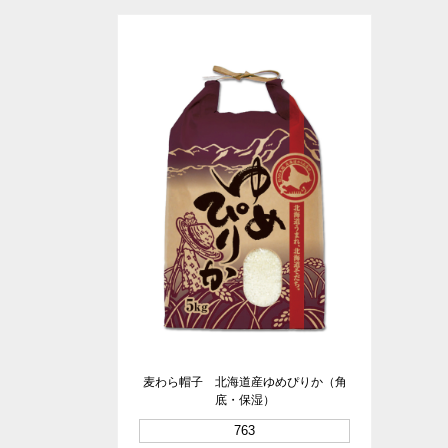
麦わら帽子 北海道産ゆめぴりか（角
底・保湿）
763