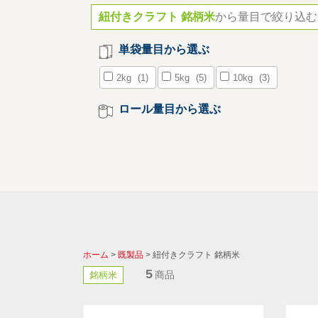
紐付きクラフト 銘柄米
から量目で絞り込む
単袋量目から選ぶ
2kg
(1)
5kg
(5)
10kg
(3)
ロール量目から選ぶ
ホーム
>
既製品
> 紐付きクラフト 銘柄米
5
商品
銘柄米