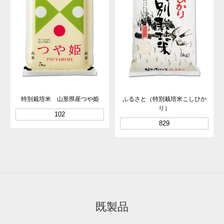
特別栽培米 山形県産つや姫
ふるさと（特別栽培米こしひか
り）
102
829
既製品