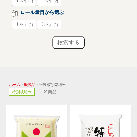
2kg
(1)
5kg
(2)
ロール量目から選ぶ
2kg
(1)
5kg
(1)
ホーム
>
既製品
> 平袋 特別栽培米
2
商品
特別栽培米