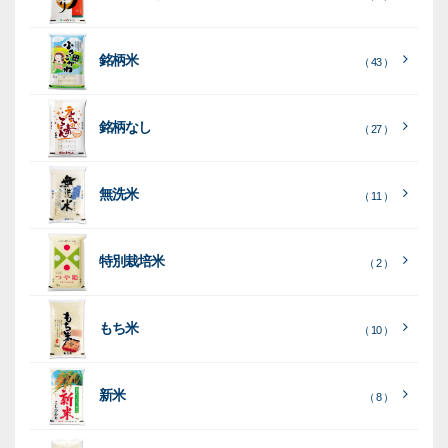
類
類
タ
ー
銘柄米
（ 43 ）
米
袋
銘柄なし
（ 27 ）
［
［
［
全
全
全
て
て
て
［
全
素
見
見
見
て
［
［
全
全
無洗米
（ 11 ）
材
る
る
る
］
］
］
見
て
て
る
］
見
見
乳
和
箱・
（
（
（ 26
る
る
］
］
特別栽培米
12
10
白
紙
ケー
（ 2 ）
）
印
）
）
（ 1
ス
字
）
無
無
（
（ 4
ブ
ラ
機
（ 4
22
）
地
地
（ 2
もち米
）
）
ル
ミ
陳
（ 10 ）
）
（ 2
ー
列
）
表
こ
こ
台
示
［
全
し
し
（ 5
（ 3
新米
透
プ
（ 8 ）
（ 1
（ 1
て
ひ
ひ
）
）
）
）
明
ディ
リ
見
か
か
スプ
ン
る
］
り
り