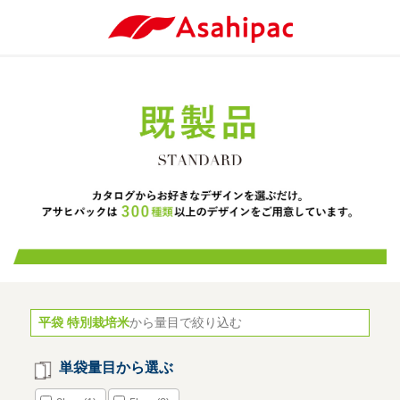
平袋 特別栽培米
から量目で絞り込む
単袋量目から選ぶ