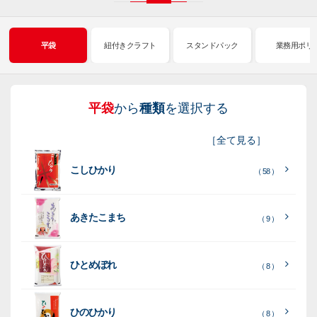
平袋
紐付きクラフト
スタンドパック
業務用ポリ
平袋
から
種類
を選択する
紐
ス
業
イ
真
販
包
［
全て見る
］
付
タ
務
ン
空
促
装
こしひかり
き
ン
用
ク
パ
グ
機
（ 58 ）
ク
ド
ポ
ジ
ッ
ッ
械
ラ
パ
リ
ェ
ク
ズ
関
あきたこまち
（ 9 ）
フ
ッ
ッ
連
ト
ク
ト
ひとめぼれ
種
プ
素
種
（ 8 ）
類
リ
材
類
種
種
種
ン
類
ひのひかり
（ 8 ）