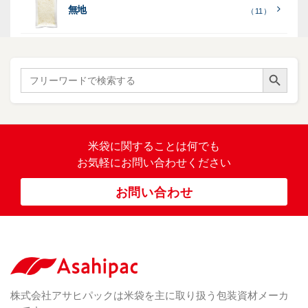
（ 73
レ
タ
無地
エ
（ 11 ）
）
イ・
ー
ン
和
（ 5
あ
パネ
（ 2
）
ド
紙
き
）
ル
レ
ハ
（ 1
た
）
ス
ン
Search Button
こ
Search
柄
ク
ド
for:
（ 4
ま
（
）
ロ
ラ
23
ち
ス
ベ
）
銘
（ 5
ラ
柄
）
銘
ー
（ 5
米
の
柄
米袋に関すること
は何でも
（
）
ぼ
23
米
お気軽にお問い合わせください
り
卓
）
銘
上
（ 1
柄
お問い合わせ
銘
（ 6
シ
）
な
脱
）
（ 6
柄
ー
（ 5
し
酸
）
な
ラ
）
素
し
ー
剤
無
（ 2
洗
）
特
足
米
シー
別
踏
（ 1
ル
（
栽
）
株式会社アサヒパックは米袋を主に取り扱う包装資材メーカ
み
（ 1
（既
162
培
）