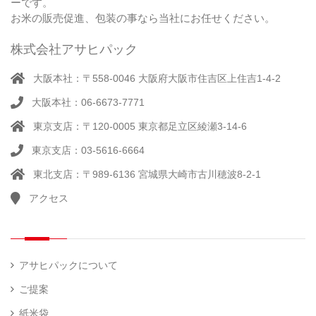
ーです。
シ
）
製
米
ー
お米の販売促進、包装の事なら当社にお任せください。
品）
ラ
ー
株式会社アサヒパック
シー
（ 14
ル
真
）
大阪本社：〒558-0046 大阪府大阪市住吉区上住吉1-4-2
（別
空
注）
大阪本社：06-6673-7771
脱
（ 4
気
）
東京支店：〒120-0005 東京都足立区綾瀬3-14-6
そ
シ
（
の
22
ー
東京支店：03-5616-6664
他
）
ラ
東北支店：〒989-6136 宮城県大崎市古川穂波8-2-1
ー
アクセス
計
（ 1
量
）
器
アサヒパックについて
ご提案
紙米袋