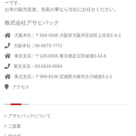
培
）
ーです。
シ
）
製
米
ー
お米の販売促進、包装の事なら当社にお任せください。
品）
ラ
ー
株式会社アサヒパック
シー
（ 14
ル
真
）
大阪本社：〒558-0046 大阪府大阪市住吉区上住吉1-4-2
（別
空
注）
大阪本社：06-6673-7771
脱
（ 4
気
）
東京支店：〒120-0005 東京都足立区綾瀬3-14-6
そ
シ
（
の
22
ー
東京支店：03-5616-6664
他
）
ラ
東北支店：〒989-6136 宮城県大崎市古川穂波8-2-1
ー
アクセス
計
（ 1
量
）
器
アサヒパックについて
ご提案