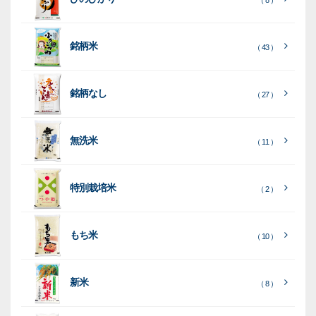
類
類
タ
ー
銘柄米
（ 43 ）
米
袋
銘柄なし
（ 27 ）
［
［
［
全
全
全
て
て
て
［
全
素
見
見
見
て
［
［
全
全
無洗米
（ 11 ）
材
る
る
る
］
］
］
見
て
て
る
］
見
見
乳
和
箱・
（
（
（ 26
る
る
］
］
特別栽培米
12
10
白
紙
ケー
（ 2 ）
）
印
）
）
（ 1
ス
字
）
無
無
（
（ 4
ブ
ラ
機
（ 4
22
）
地
地
（ 2
もち米
）
）
ル
ミ
陳
（ 10 ）
）
（ 2
ー
列
）
表
こ
こ
台
示
［
全
し
し
（ 5
（ 3
新米
透
プ
（ 8 ）
（ 1
（ 1
て
ひ
ひ
）
）
）
）
明
ディ
リ
見
か
か
スプ
ン