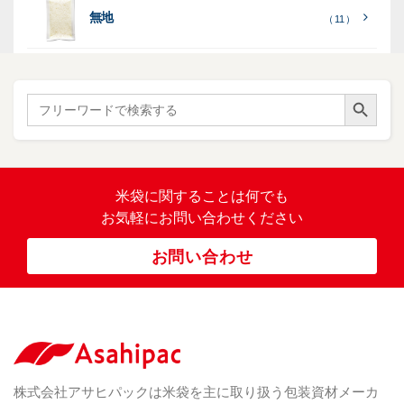
る
］
り
り
（ 73
レ
タ
無地
エ
（ 11 ）
）
イ・
ー
ン
和
（ 5
あ
パネ
（ 2
）
ド
紙
き
）
ル
レ
ハ
（ 1
た
）
ス
ン
Search Button
こ
Search
柄
ク
ド
for:
（ 4
ま
（
）
ロ
ラ
23
ち
ス
ベ
）
銘
（ 5
ラ
柄
）
銘
ー
（ 5
米
の
柄
米袋に関すること
は何でも
（
）
ぼ
23
米
お気軽にお問い合わせください
り
卓
）
銘
上
（ 1
柄
お問い合わせ
銘
（ 6
シ
）
な
脱
）
（ 6
柄
ー
（ 5
し
酸
）
な
ラ
）
素
し
ー
剤
無
（ 2
洗
）
特
足
米
シー
別
踏
（ 1
ル
（
栽
）
株式会社アサヒパックは米袋を主に取り扱う包装資材メーカ
み
（ 1
（既
162