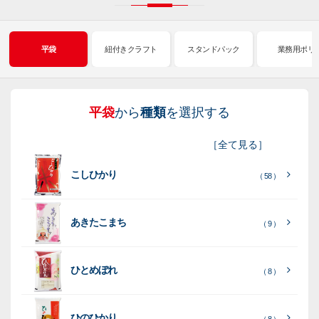
平袋
紐付きクラフト
スタンドパック
業務用ポリ
平袋
から
種類
を選択する
紐
ス
業
イ
真
販
包
［
全て見る
］
付
タ
務
ン
空
促
装
こしひかり
き
ン
用
ク
パ
グ
機
（ 58 ）
ク
ド
ポ
ジ
ッ
ッ
械
ラ
パ
リ
ェ
ク
ズ
関
あきたこまち
（ 9 ）
フ
ッ
ッ
連
ト
ク
ト
ひとめぼれ
種
プ
素
種
（ 8 ）
類
リ
材
類
種
種
種
ン
類
ひのひかり
（ 8 ）