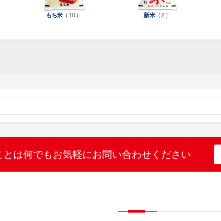
米
もち米
（ 10 ）
新米
（ 8 ）
袋
乳
和
箱・
素
白
紙
ケ
印
（
（
ー
材
字
12
10
ス
無
無
機
）
）
（
地
地
（
26
（
（
1
）
22
4
）
）
）
ブ
ラ
ル
ミ
ー
（
陳
表
（
4
列
こ
こ
こと
は何でも
お気軽にお問い合わせください
示
2
）
台
し
し
プ
）
（
ひ
ひ
リ
2
か
か
和
ン
）
り
り
紙
タ
（
（
（
ー
透
5
3
5
（
明
）
）
）
1
（
デ
）
1
ィ