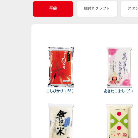
平袋
紐付きクラフト
スタ
こしひかり
（ 58 ）
あきたこまち
（ 9 ）