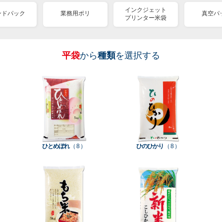
インクジェット
ンドパック
業務用ポリ
真空パ
プリンター米袋
平袋
から
種類
を選択する
［
［
［
［
［
［
［
全
全
全
全
全
全
全
紐
ス
業
イ
真
販
包
て見
て見
て見
て見
て見
て見
て見
付
タ
務
ン
空
促
装
る
る
る
る
る
る
る
］
］
］
］
］
］
］
き
ン
用
ク
パ
グ
機
ク
ド
ポ
ジ
ッ
ッ
械
ラ
パ
リ
ェ
ク
ズ
関
フ
ッ
ッ
連
ひとめぼれ
（ 8 ）
ひのひかり
（ 8 ）
ト
ク
ト
種
プ
素
種
類
リ
材
類
種
種
種
ン
類
類
類
タ
ー