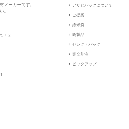
材メーカーです。
）
ス
アサヒパックについて
プ
い。
あ
レ
ご提案
き
ハ
イ・
た
ン
エ
パ
紙米袋
こ
ド
ン
ネ
ま
ラ
ド
ル
既製品
-4-2
ち
ベ
レ
（
（
ラ
ス
73
セレクトパック
1
ー
柄
）
）
（
（
完全別注
4
2
）
）
ピックアップ
ク
銘
ロ
柄
1
ス
米
卓
銘
（
（
上
柄
23
5
シ
米
）
）
ー
（
ラ
5
ー
）
（
の
銘
6
ぼ
柄
）
り
な
銘
（
し
柄