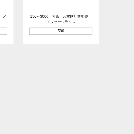
袋 メ
150～300g 和紙 合掌貼り無地袋
メッセージライス
596