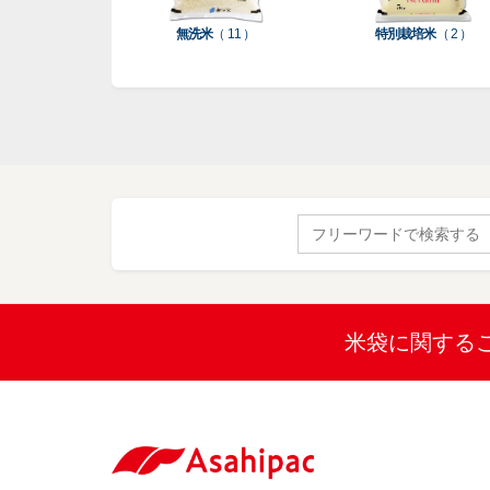
無洗米
（ 11 ）
特別栽培米
（ 2 ）
Search
for:
米袋に関する