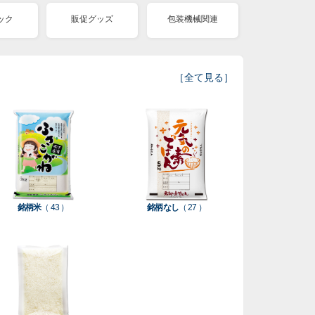
ック
販促グッズ
包装機械関連
［
全て見る
］
銘柄米
（ 43 ）
銘柄なし
（ 27 ）