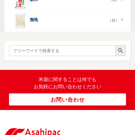
透
プ
（ 8 ）
（ 1
（ 1
て
ひ
ひ
）
）
）
）
明
ディ
リ
見
か
か
スプ
ン
る
］
り
り
（ 73
レ
タ
無地
エ
（ 11 ）
）
イ・
ー
ン
和
（ 5
あ
パネ
（ 2
）
ド
紙
き
）
ル
レ
ハ
（ 1
た
）
ス
ン
Search Button
こ
Search
柄
ク
ド
for:
（ 4
ま
（
）
ロ
ラ
23
ち
ス
ベ
）
銘
（ 5
ラ
柄
）
銘
ー
（ 5
米
の
柄
米袋に関すること
は何でも
（
）
ぼ
23
米
お気軽にお問い合わせください
り
卓
）
銘
上
（ 1
柄
お問い合わせ
銘
（ 6
シ
）
な
脱
）
（ 6
柄
ー
（ 5
し
酸
）
な
ラ
）
素
し
ー
剤
無
（ 2
洗
）
特
足