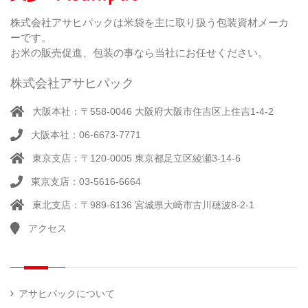
米
シー
別
踏
（ 1
ル
（
栽
）
株式会社アサヒパックは米袋を主に取り扱う包装資材メーカ
み
（ 1
（既
162
培
）
ーです。
シ
）
製
米
ー
お米の販売促進、包装の事なら当社にお任せください。
品）
ラ
ー
株式会社アサヒパック
シー
（ 14
ル
真
）
大阪本社：〒558-0046 大阪府大阪市住吉区上住吉1-4-2
（別
空
注）
大阪本社：06-6673-7771
脱
（ 4
気
）
東京支店：〒120-0005 東京都足立区綾瀬3-14-6
そ
シ
（
の
22
ー
東京支店：03-5616-6664
他
）
ラ
東北支店：〒989-6136 宮城県大崎市古川穂波8-2-1
ー
アクセス
計
（ 1
量
）
器
アサヒパックについて