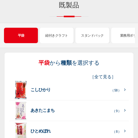
既製品
平袋
紐付きクラフト
スタンドパック
業務用ポリ
平袋
から
種類
を選択する
紐
ス
業
イ
真
販
包
［
全て見る
］
付
タ
務
ン
空
促
装
こしひかり
き
ン
用
ク
パ
グ
機
（ 58 ）
ク
ド
ポ
ジ
ッ
ッ
械
ラ
パ
リ
ェ
ク
ズ
関
あきたこまち
（ 9 ）
フ
ッ
ッ
連
ト
ク
ト
ひとめぼれ
種
プ
素
種
（ 8 ）