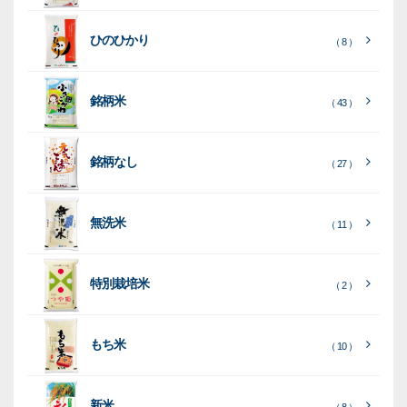
類
リ
材
類
種
種
種
ン
類
ひのひかり
（ 8 ）
類
類
タ
ー
銘柄米
（ 43 ）
米
袋
銘柄なし
（ 27 ）
［
［
［
全
全
全
て
て
て
［
全
素
見
見
見
て
［
［
全
全
無洗米
（ 11 ）
材
る
る
る
］
］
］
見
て
て
る
］
見
見
乳
和
箱・
（
（
（ 26
る
る
］
］
特別栽培米
12
10
白
紙
ケー
（ 2 ）
）
印
）
）
（ 1
ス
字
）
無
無
（
（ 4
ブ
ラ
機
（ 4
22
）
地
地
（ 2
もち米
）
）
ル
ミ
陳
（ 10 ）
）
（ 2
ー
列
）
表
こ
こ
台
示
［
全
し
し
（ 5
（ 3
新米