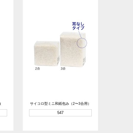
白
サイコロ型ミニ和紙包み（2〜3合用）
547