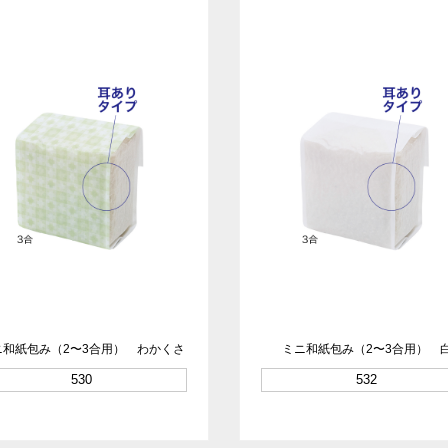
ニ和紙包み（2〜3合用） わかくさ
ミニ和紙包み（2〜3合用） 
530
532