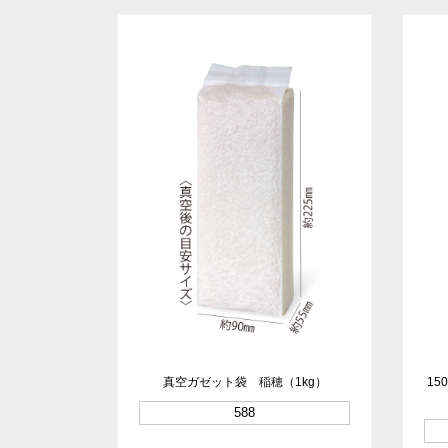
真空ガゼット袋 稲穂（1kg）
1
588