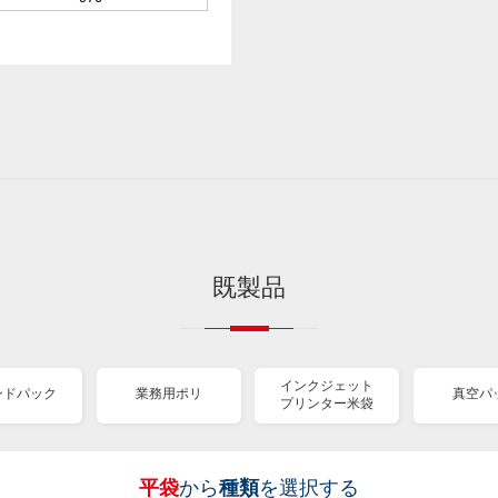
既製品
インクジェット
ンドパック
業務用ポリ
真空パ
プリンター米袋
平袋
から
種類
を選択する