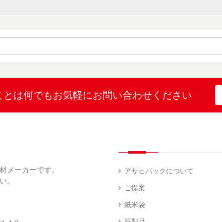
素
白
紙
ケ
印
（
（
ー
材
字
12
10
ス
無
無
機
）
）
（
地
地
（
26
（
（
1
）
22
4
）
）
）
ブ
ラ
ル
ミ
ー
（
陳
表
（
4
列
こ
こ
こと
は何でも
お気軽にお問い合わせください
示
2
）
台
し
し
プ
）
（
ひ
ひ
リ
2
か
か
和
ン
）
り
り
紙
タ
（
（
（
ー
透
5
3
5
（
明
）
）
）
1
（
デ
）
1
ィ
材メーカーです。
）
ス
アサヒパックについて
プ
い。
あ
レ
ご提案
き
ハ
イ・
た
ン
エ
パ
紙米袋
こ
ド
ン
ネ
ま
ラ
ド
ル
既製品