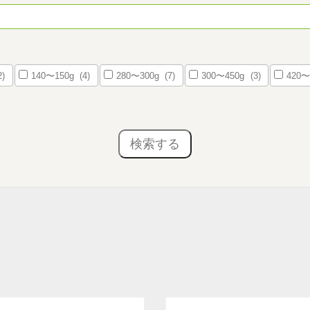
2)
140〜150g
(4)
280〜300g
(7)
300〜450g
(3)
420〜