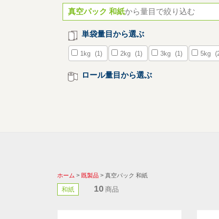
真空パック 和紙
から量目で絞り込む
単袋量目から選ぶ
1kg
(1)
2kg
(1)
3kg
(1)
5kg
(
ロール量目から選ぶ
ホーム
>
既製品
> 真空パック 和紙
10
商品
和紙