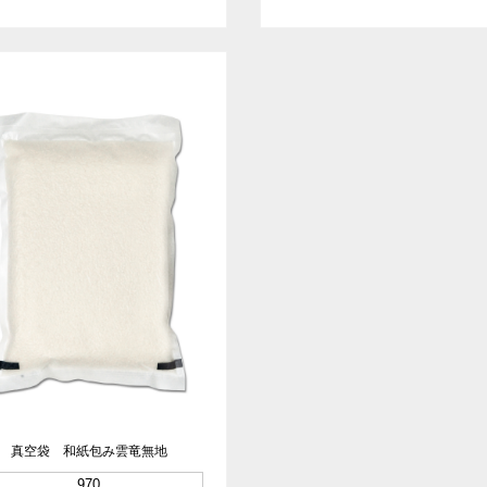
真空袋 和紙包み雲竜無地
970