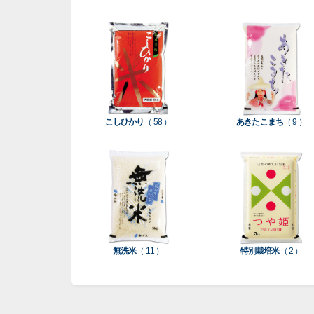
こしひかり
（ 58 ）
あきたこまち
（ 9 ）
無洗米
（ 11 ）
特別栽培米
（ 2 ）