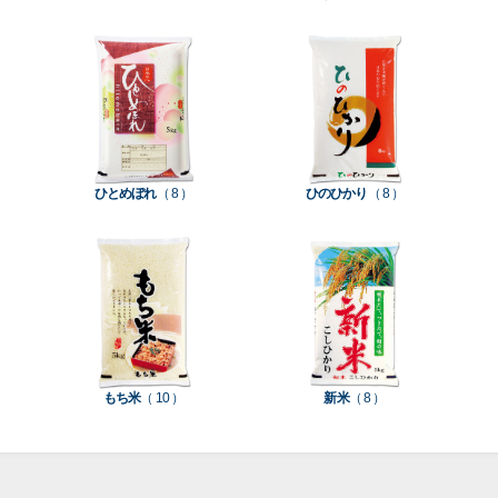
［
［
［
［
［
［
［
全
全
全
全
全
全
全
紐
ス
業
イ
真
販
包
て見
て見
て見
て見
て見
て見
て見
付
タ
務
ン
空
促
装
る
る
る
る
る
る
る
］
］
］
］
］
］
］
き
ン
用
ク
パ
グ
機
ク
ド
ポ
ジ
ッ
ッ
械
ラ
パ
リ
ェ
ク
ズ
関
フ
ッ
ッ
連
ひとめぼれ
（ 8 ）
ひのひかり
（ 8 ）
ト
ク
ト
種
プ
素
種
類
リ
材
類
種
種
種
ン
類
類
類
タ
ー
米
もち米
（ 10 ）
新米
（ 8 ）
袋
乳
和
箱・