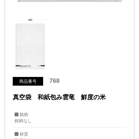
768
商品番号
真空袋 和紙包み雲竜 鮮度の米
銘柄
銘柄なし
材質