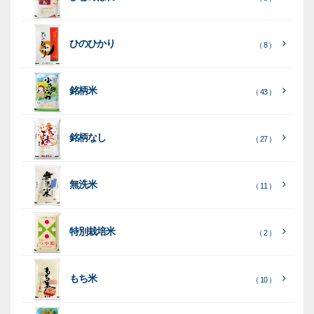
種
プ
素
種
類
リ
材
類
種
種
種
ン
類
ひのひかり
（ 8 ）
類
類
タ
ー
銘柄米
（ 43 ）
米
袋
銘柄なし
（ 27 ）
［
［
［
全
全
全
て
て
て
［
全
素
見
見
見
て
［
［
全
全
無洗米
（ 11 ）
材
る
る
る
］
］
］
見
て
て
る
］
見
見
乳
和
箱・
（
（
（ 26
る
る
］
］
特別栽培米
12
10
白
紙
ケー
（ 2 ）
）
印
）
）
（ 1
ス
字
）
無
無
（
（ 4
ブ
ラ
機
（ 4
22
）
地
地
（ 2
もち米
）
）
ル
ミ
陳
（ 10 ）
）
（ 2
ー
列
）
表
こ
こ
台
示