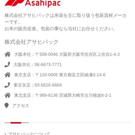
）
特
足
米
シー
別
踏
（ 1
ル
（
栽
）
株式会社アサヒパックは米袋を主に取り扱う包装資材メーカ
み
（ 1
（既
162
培
）
ーです。
シ
）
製
米
ー
お米の販売促進、包装の事なら当社にお任せください。
品）
ラ
ー
株式会社アサヒパック
シー
（ 14
ル
真
）
大阪本社：〒558-0046 大阪府大阪市住吉区上住吉1-4-2
（別
空
注）
大阪本社：06-6673-7771
脱
（ 4
気
）
東京支店：〒120-0005 東京都足立区綾瀬3-14-6
そ
シ
（
の
22
ー
東京支店：03-5616-6664
他
）
ラ
東北支店：〒989-6136 宮城県大崎市古川穂波8-2-1
ー
アクセス
計
（ 1
量
）
器
アサヒパックについて