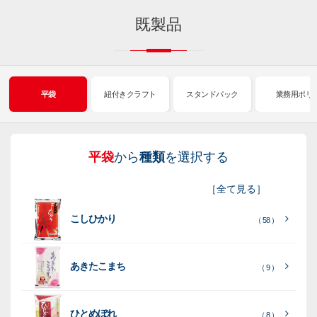
既製品
平袋
紐付きクラフト
スタンドパック
業務用ポリ
平袋
から
種類
を選択する
紐
ス
業
イ
真
販
包
［
全て見る
］
付
タ
務
ン
空
促
装
こしひかり
き
ン
用
ク
パ
グ
機
（ 58 ）
ク
ド
ポ
ジ
ッ
ッ
械
ラ
パ
リ
ェ
ク
ズ
関
あきたこまち
（ 9 ）
フ
ッ
ッ
連
ト
ク
ト
ひとめぼれ
（ 8 ）