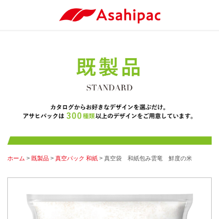
ホーム
>
既製品
>
真空パック 和紙
> 真空袋 和紙包み雲竜 鮮度の米