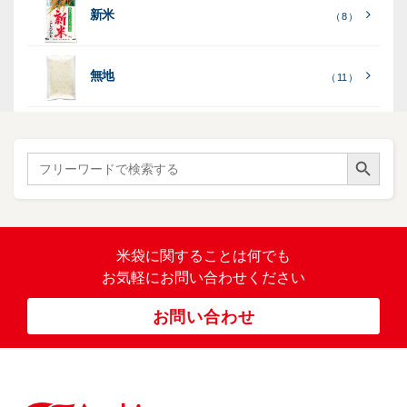
［
全
し
し
（ 5
（ 3
新米
透
プ
（ 8 ）
（ 1
（ 1
て
ひ
ひ
）
）
）
）
明
ディ
リ
見
か
か
スプ
ン
る
］
り
り
（ 73
レ
タ
無地
エ
（ 11 ）
）
イ・
ー
ン
和
（ 5
あ
パネ
（ 2
）
ド
紙
き
）
ル
レ
ハ
（ 1
た
）
ス
ン
Search Button
こ
Search
柄
ク
ド
for:
（ 4
ま
（
）
ロ
ラ
23
ち
ス
ベ
）
銘
（ 5
ラ
柄
）
銘
ー
（ 5
米
の
柄
米袋に関すること
は何でも
（
）
ぼ
23
米
お気軽にお問い合わせください
り
卓
）
銘
上
（ 1
柄
お問い合わせ
銘
（ 6
シ
）
な
脱
）
（ 6
柄
ー
（ 5
し
酸
）
な
ラ
）
素
し
ー
剤
無
（ 2
洗