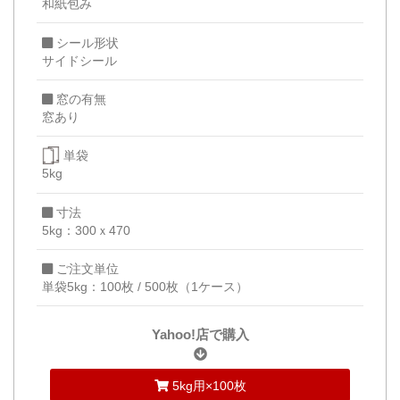
和紙包み
シール形状
サイドシール
窓の有無
窓あり
単袋
5kg
寸法
5kg：300ｘ470
ご注文単位
単袋5kg：100枚 / 500枚（1ケース）
Yahoo!店で購入
5kg用×100枚