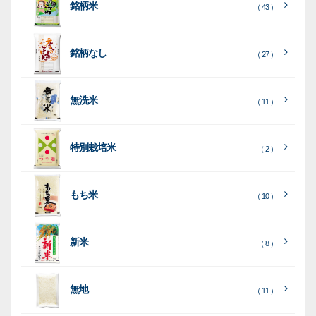
銘柄米
（ 43 ）
米
袋
銘柄なし
（ 27 ）
［
［
［
全
全
全
て
て
て
［
全
素
見
見
見
て
［
［
全
全
無洗米
（ 11 ）
材
る
る
る
］
］
］
見
て
て
る
］
見
見
乳
和
箱・
（
（
（ 26
る
る
］
］
特別栽培米
12
10
白
紙
ケー
（ 2 ）
）
印
）
）
（ 1
ス
字
）
無
無
（
（ 4
ブ
ラ
機
（ 4
22
）
地
地
（ 2
もち米
）
）
ル
ミ
陳
（ 10 ）
）
（ 2
ー
列
）
表
こ
こ
台
示
［
全
し
し
（ 5
（ 3
新米
透
プ
（ 8 ）
（ 1
（ 1
て
ひ
ひ
）
）
）
）
明
ディ
リ
見
か
か
スプ
ン
る
］
り
り
（ 73
レ
タ
無地
エ
（ 11 ）
）
イ・
ー
ン
和
（ 5
あ
パネ
（ 2