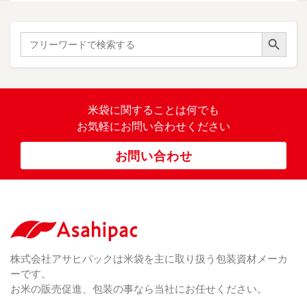
）
ド
紙
き
）
ル
レ
ハ
（ 1
た
）
ス
ン
Search Button
こ
Search
柄
ク
ド
for:
（ 4
ま
（
）
ロ
ラ
23
ち
ス
ベ
）
銘
（ 5
ラ
柄
）
銘
ー
（ 5
米
の
柄
米袋に関すること
は何でも
（
）
ぼ
23
米
お気軽にお問い合わせください
り
卓
）
銘
上
（ 1
柄
お問い合わせ
銘
（ 6
シ
）
な
脱
）
（ 6
柄
ー
（ 5
し
酸
）
な
ラ
）
素
し
ー
剤
無
（ 2
洗
）
特
足
米
シー
別
踏
（ 1
ル
（
栽
）
株式会社アサヒパックは米袋を主に取り扱う包装資材メーカ
み
（ 1
（既
162
培
）
ーです。
シ
）
製
米
ー
お米の販売促進、包装の事なら当社にお任せください。
品）
ラ