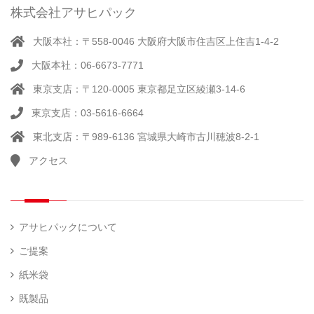
ー
株式会社アサヒパック
シー
（ 14
ル
真
）
大阪本社：〒558-0046 大阪府大阪市住吉区上住吉1-4-2
（別
空
注）
大阪本社：06-6673-7771
脱
（ 4
気
）
東京支店：〒120-0005 東京都足立区綾瀬3-14-6
そ
シ
（
の
22
ー
東京支店：03-5616-6664
他
）
ラ
東北支店：〒989-6136 宮城県大崎市古川穂波8-2-1
ー
アクセス
計
（ 1
量
）
器
アサヒパックについて
ご提案
紙米袋
既製品