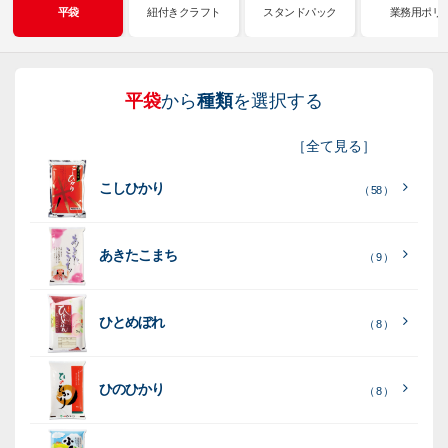
平袋
紐付きクラフト
スタンドパック
業務用ポリ
平袋
から
種類
を選択する
紐
ス
業
イ
真
販
包
［
全て見る
］
付
タ
務
ン
空
促
装
こしひかり
き
ン
用
ク
パ
グ
機
（ 58 ）
ク
ド
ポ
ジ
ッ
ッ
械
ラ
パ
リ
ェ
ク
ズ
関
あきたこまち
（ 9 ）
フ
ッ
ッ
連
ト
ク
ト
ひとめぼれ
種
プ
素
種
（ 8 ）
類
リ
材
類
種
種
種
ン
類
ひのひかり
（ 8 ）
類
類
タ
ー