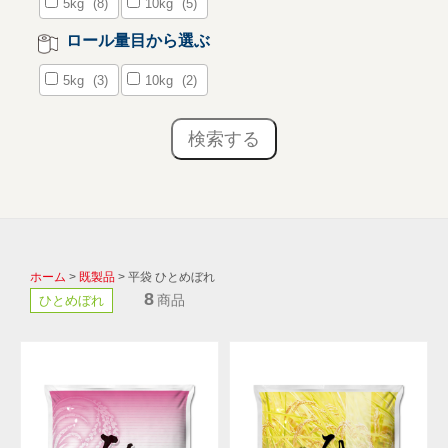
5kg
(8)
10kg
(5)
ロール量目から選ぶ
5kg
(3)
10kg
(2)
ホーム
>
既製品
> 平袋 ひとめぼれ
8
商品
ひとめぼれ