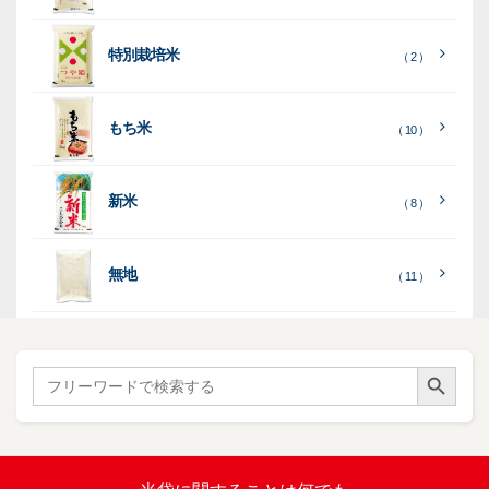
て
て
る
］
見
見
乳
和
箱・
（
（
（ 26
る
る
］
］
特別栽培米
12
10
白
紙
ケー
（ 2 ）
）
印
）
）
（ 1
ス
字
）
無
無
（
（ 4
ブ
ラ
機
（ 4
22
）
地
地
（ 2
もち米
）
）
ル
ミ
陳
（ 10 ）
）
（ 2
ー
列
）
表
こ
こ
台
示
［
全
し
し
（ 5
（ 3
新米
透
プ
（ 8 ）
（ 1
（ 1
て
ひ
ひ
）
）
）
）
明
ディ
リ
見
か
か
スプ
ン
る
］
り
り
（ 73
レ
タ
無地
エ
（ 11 ）
）
イ・
ー
ン
和
（ 5
あ
パネ
（ 2
）
ド
紙
き
）
ル
レ
ハ
（ 1
た
）
ス
ン
Search Button
こ
Search
柄
ク
ド
for:
（ 4
ま
（
）
ロ
ラ
23
ち
ス
ベ
）
銘
（ 5
ラ
柄
）
銘
ー
（ 5
米
の
柄