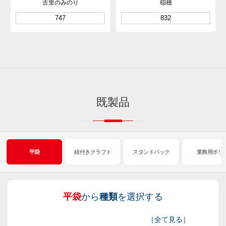
古里のみのり
稲穂
747
832
既製品
平袋
紐付きクラフト
スタンドパック
業務用ポリ
平袋
から
種類
を選択する
紐
ス
業
イ
真
販
包
［
全て見る
］