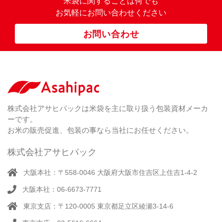
米袋に関すること
は何でも
（
）
ぼ
23
米
お気軽にお問い合わせください
り
卓
）
銘
上
（ 1
柄
お問い合わせ
銘
（ 6
シ
）
な
脱
）
（ 6
柄
ー
（ 5
し
酸
）
な
ラ
）
素
し
ー
剤
無
（ 2
洗
）
特
足
米
シー
別
踏
（ 1
ル
（
栽
）
株式会社アサヒパックは米袋を主に取り扱う包装資材メーカ
み
（ 1
（既
162
培
）
ーです。
シ
）
製
米
ー
お米の販売促進、包装の事なら当社にお任せください。
品）
ラ
ー
株式会社アサヒパック
シー
（ 14
ル
真
）
大阪本社：〒558-0046 大阪府大阪市住吉区上住吉1-4-2
（別
空
注）
大阪本社：06-6673-7771
脱
（ 4
気
）
東京支店：〒120-0005 東京都足立区綾瀬3-14-6
そ
シ
（
の
22
ー