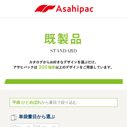
平袋 ひとめぼれ
から量目で絞り込む
単袋量目から選ぶ