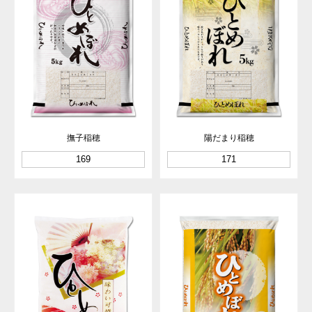
撫子稲穂
陽だまり稲穂
169
171