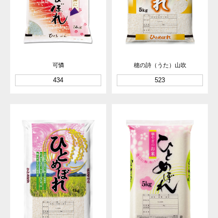
可憐
穂の詩（うた）山吹
434
523