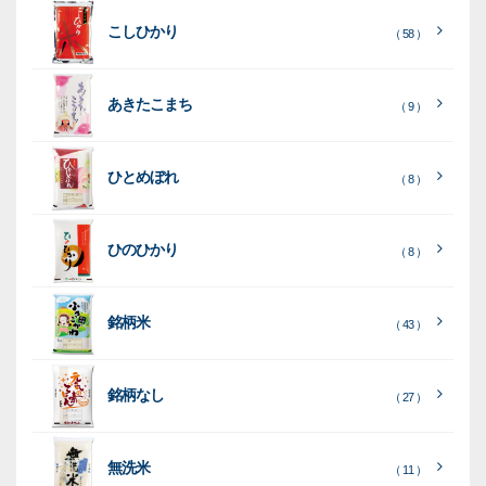
付
タ
務
ン
空
促
装
こしひかり
き
ン
用
ク
パ
グ
機
（ 58 ）
ク
ド
ポ
ジ
ッ
ッ
械
ラ
パ
リ
ェ
ク
ズ
関
あきたこまち
（ 9 ）
フ
ッ
ッ
連
ト
ク
ト
ひとめぼれ
種
プ
素
種
（ 8 ）
類
リ
材
類
種
種
種
ン
類
ひのひかり
（ 8 ）
類
類
タ
ー
銘柄米
（ 43 ）
米
袋
銘柄なし
（ 27 ）
［
［
［
全
全
全
て
て
て
［
全
素
見
見
見
て
［
［
全
全
無洗米
（ 11 ）
材
る
る
る
］
］
］
見