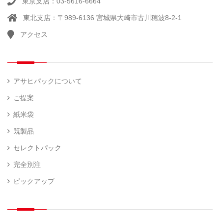
東京支店：03-5616-6664
他
）
ラ
東北支店：〒989-6136 宮城県大崎市古川穂波8-2-1
ー
アクセス
計
（ 1
量
）
器
アサヒパックについて
ご提案
紙米袋
既製品
セレクトパック
完全別注
ピックアップ