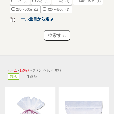
1kg
(2)
2kg
(3)
3kg
(1)
140〜150g
(1)
280〜300g
(1)
420〜450g
(1)
ロール量目から選ぶ
ホーム
>
既製品
> スタンドパック 無地
4
商品
無地