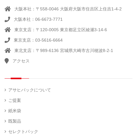
（ 14
ル
真
）
大阪本社：〒558-0046 大阪府大阪市住吉区上住吉1-4-2
（別
空
注）
大阪本社：06-6673-7771
脱
（ 4
気
）
東京支店：〒120-0005 東京都足立区綾瀬3-14-6
そ
シ
（
の
22
ー
東京支店：03-5616-6664
他
）
ラ
東北支店：〒989-6136 宮城県大崎市古川穂波8-2-1
ー
アクセス
計
（ 1
量
）
器
アサヒパックについて
ご提案
紙米袋
既製品
セレクトパック