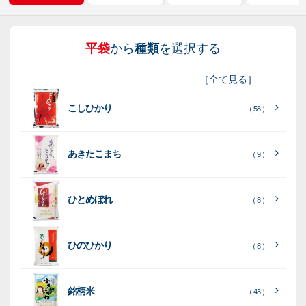
平袋
から
種類
を選択する
紐
ス
業
イ
真
販
包
［
全て見る
］
付
タ
務
ン
空
促
装
こしひかり
き
ン
用
ク
パ
グ
機
（ 58 ）
ク
ド
ポ
ジ
ッ
ッ
械
ラ
パ
リ
ェ
ク
ズ
関
あきたこまち
（ 9 ）
フ
ッ
ッ
連
ト
ク
ト
ひとめぼれ
種
プ
素
種
（ 8 ）
類
リ
材
類
種
種
種
ン
類
ひのひかり
（ 8 ）
類
類
タ
ー
銘柄米
（ 43 ）
米