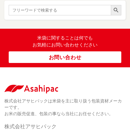
た
）
ス
ン
Search Button
こ
Search
柄
ク
ド
for:
（ 4
ま
（
）
ロ
ラ
23
ち
ス
ベ
）
銘
（ 5
ラ
柄
）
銘
ー
（ 5
米
の
柄
米袋に関すること
は何でも
（
）
ぼ
23
米
お気軽にお問い合わせください
り
卓
）
銘
上
（ 1
柄
お問い合わせ
銘
（ 6
シ
）
な
脱
）
（ 6
柄
ー
（ 5
し
酸
）
な
ラ
）
素
し
ー
剤
無
（ 2
洗
）
特
足
米
シー
別
踏
（ 1
ル
（
栽
）
株式会社アサヒパックは米袋を主に取り扱う包装資材メーカ
み
（ 1
（既
162
培
）
ーです。
シ
）
製
米
ー
お米の販売促進、包装の事なら当社にお任せください。
品）
ラ
ー
株式会社アサヒパック
シー