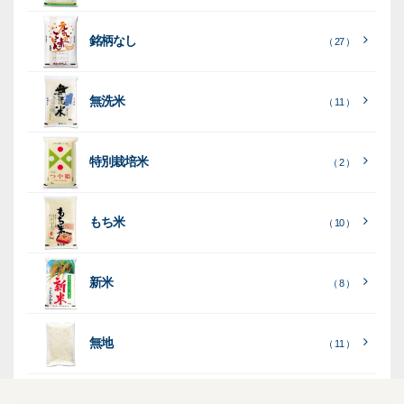
袋
銘柄なし
（ 27 ）
［
［
［
全
全
全
て
て
て
［
全
素
見
見
見
て
［
［
全
全
無洗米
（ 11 ）
材
る
る
る
］
］
］
見
て
て
る
］
見
見
乳
和
箱・
（
（
（ 26
る
る
］
］
特別栽培米
12
10
白
紙
ケー
（ 2 ）
）
印
）
）
（ 1
ス
字
）
無
無
（
（ 4
ブ
ラ
機
（ 4
22
）
地
地
（ 2
もち米
）
）
ル
ミ
陳
（ 10 ）
）
（ 2
ー
列
）
表
こ
こ
台
示
［
全
し
し
（ 5
（ 3
新米
透
プ
（ 8 ）
（ 1
（ 1
て
ひ
ひ
）
）
）
）
明
ディ
リ
見
か
か
スプ
ン
る
］
り
り
（ 73
レ
タ
無地
エ
（ 11 ）
）
イ・
ー
ン
和
（ 5
あ
パネ
（ 2
）
ド
紙
き
）
ル
レ
ハ
（ 1