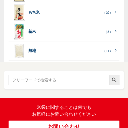
字
）
無
無
（
（ 4
ブ
ラ
機
（ 4
22
）
地
地
（ 2
もち米
）
）
ル
ミ
陳
（ 10 ）
）
（ 2
ー
列
）
表
こ
こ
台
示
［
全
し
し
（ 5
（ 3
新米
透
プ
（ 8 ）
（ 1
（ 1
て
ひ
ひ
）
）
）
）
明
ディ
リ
見
か
か
スプ
ン
る
］
り
り
（ 73
レ
タ
無地
エ
（ 11 ）
）
イ・
ー
ン
和
（ 5
あ
パネ
（ 2
）
ド
紙
き
）
ル
レ
ハ
（ 1
た
）
ス
ン
Search Button
こ
Search
柄
ク
ド
for:
（ 4
ま
（
）
ロ
ラ
23
ち
ス
ベ
）
銘
（ 5
ラ
柄
）
銘
ー
（ 5
米
の
柄
米袋に関すること
は何でも
（
）
ぼ
23
米
お気軽にお問い合わせください
り
卓
）
銘
上
（ 1
柄
お問い合わせ
銘
（ 6
シ
）