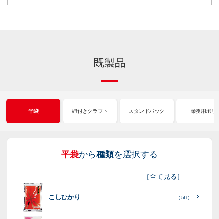
既製品
平袋
紐付きクラフト
スタンドパック
業務用ポリ
平袋
から
種類
を選択する
紐
ス
業
イ
真
販
包
［
全て見る
］
付
タ
務
ン
空
促
装
こしひかり
き
ン
用
ク
パ
グ
機
（ 58 ）
ク
ド
ポ
ジ
ッ
ッ
械