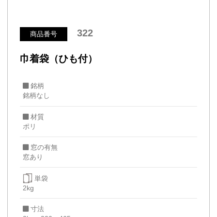
322
商品番号
巾着袋（ひも付）
銘柄
銘柄なし
材質
ポリ
窓の有無
窓あり
単袋
2kg
寸法