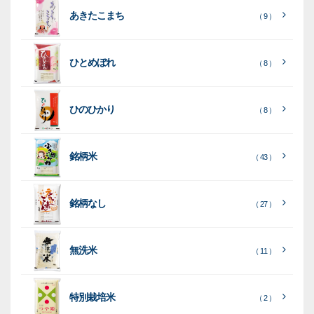
ラ
パ
リ
ェ
ク
ズ
関
あきたこまち
（ 9 ）
フ
ッ
ッ
連
ト
ク
ト
ひとめぼれ
種
プ
素
種
（ 8 ）
類
リ
材
類
種
種
種
ン
類
ひのひかり
（ 8 ）
類
類
タ
ー
銘柄米
（ 43 ）
米
袋
銘柄なし
（ 27 ）
［
［
［
全
全
全
て
て
て
［
全
素
見
見
見
て
［
［
全
全
無洗米
（ 11 ）
材
る
る
る
］
］
］
見
て
て
る
］
見
見
乳
和
箱・
（
（
（ 26
る
る
］
］
特別栽培米
12
10
白
紙
ケー
（ 2 ）
）
印
）
）
（ 1
ス