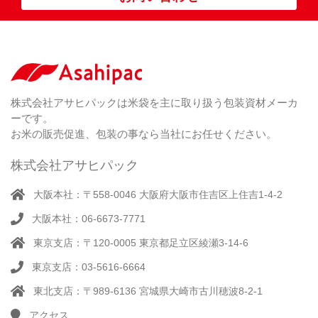
な
脱
）
（ 6
柄
ー
（ 5
し
酸
）
な
ラ
）
素
し
ー
剤
無
（ 2
洗
）
特
足
米
シー
別
踏
（ 1
ル
（
栽
）
株式会社アサヒパックは米袋を主に取り扱う包装資材メーカ
み
（ 1
（既
162
培
）
ーです。
シ
）
製
米
ー
お米の販売促進、包装の事なら当社にお任せください。
品）
ラ
ー
株式会社アサヒパック
シー
（ 14
ル
真
）
大阪本社：〒558-0046 大阪府大阪市住吉区上住吉1-4-2
（別
空
注）
大阪本社：06-6673-7771
脱
（ 4
気
）
東京支店：〒120-0005 東京都足立区綾瀬3-14-6
そ
シ
（
の
22
ー
東京支店：03-5616-6664
他
）
ラ
東北支店：〒989-6136 宮城県大崎市古川穂波8-2-1
ー
アクセス