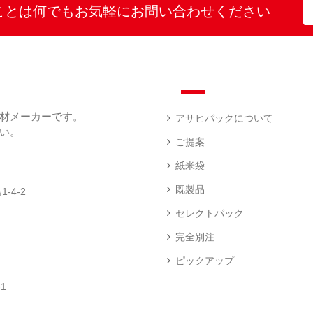
（
4
列
こ
こ
こと
は何でも
お気軽にお問い合わせください
示
2
）
台
し
し
プ
）
（
ひ
ひ
リ
2
か
か
和
ン
）
り
り
紙
タ
（
（
（
ー
透
5
3
5
（
明
）
）
）
1
（
デ
）
1
ィ
材メーカーです。
）
ス
アサヒパックについて
プ
い。
あ
レ
ご提案
き
ハ
イ・
た
ン
エ
パ
紙米袋
こ
ド
ン
ネ
ま
ラ
ド
ル
既製品
-4-2
ち
ベ
レ
（
（
ラ
ス
73
セレクトパック
1
ー
柄
）
）
（
（
完全別注
4
2
）
）
ピックアップ
ク
銘
ロ
柄
1
ス
米
卓
銘
（
（
上