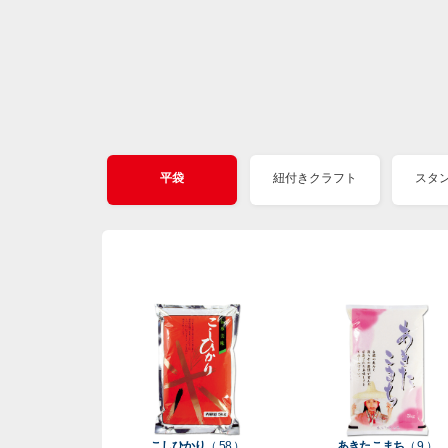
平袋
紐付きクラフト
スタ
こしひかり
（ 58 ）
あきたこまち
（ 9 ）