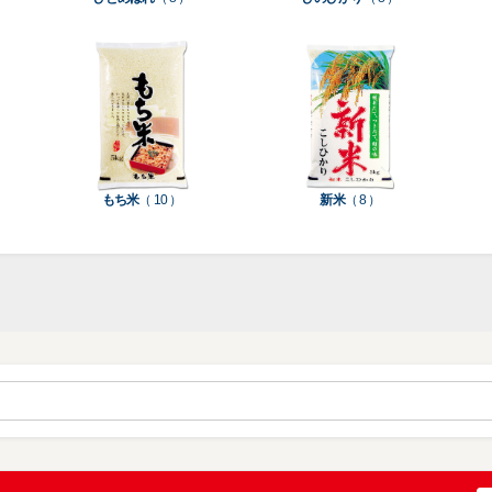
ト
ク
ト
種
プ
素
種
類
リ
材
類
種
種
種
ン
類
類
類
タ
ー
米
もち米
（ 10 ）
新米
（ 8 ）
袋
乳
和
箱・
素
白
紙
ケ
印
（
（
ー
材
字
12
10
ス
無
無
機
）
）
（
地
地
（
26
（
（
1
）
22
4
）
）
）
ブ
ラ
ル
ミ
ー
（
陳
表