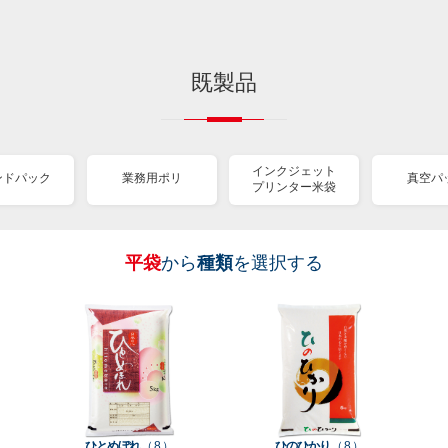
既製品
インクジェット
ンドパック
業務用ポリ
真空パ
プリンター米袋
平袋
から
種類
を選択する
［
［
［
［
［
［
［
全
全
全
全
全
全
全
紐
ス
業
イ
真
販
包
て見
て見
て見
て見
て見
て見
て見
付
タ
務
ン
空
促
装
る
る
る
る
る
る
る
］
］
］
］
］
］
］
き
ン
用
ク
パ
グ
機
ク
ド
ポ
ジ
ッ
ッ
械
ラ
パ
リ
ェ
ク
ズ
関
フ
ッ
ッ
連
ひとめぼれ
（ 8 ）
ひのひかり
（ 8 ）