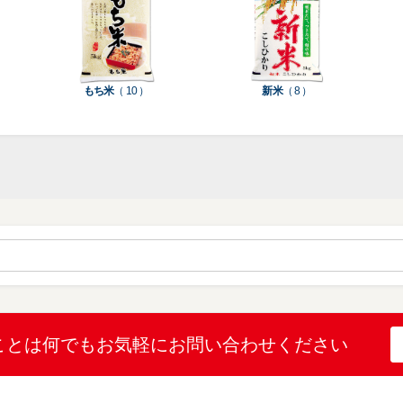
種
種
ン
類
類
類
タ
ー
米
もち米
（ 10 ）
新米
（ 8 ）
袋
乳
和
箱・
素
白
紙
ケ
印
（
（
ー
材
字
12
10
ス
無
無
機
）
）
（
地
地
（
26
（
（
1
）
22
4
）
）
）
ブ
ラ
ル
ミ
ー
（
陳
表
（
4
列
こ
こ
こと
は何でも
お気軽にお問い合わせください
示
2
）
台
し
し
プ
）
（
ひ
ひ
リ
2
か
か
和
ン
）
り
り
紙
タ