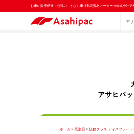
お米の販売促進・包装のことなら米袋包装資材メーカーの株式会社ア
アサ
ホーム
>
既製品
>
販促グッズ ディスプレイ・