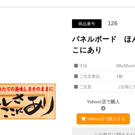
126
商品番号
パネルボード ほ
こにあり
寸法
88x30c
ご注文単位
1枚
ご注意
（出荷に
Yahoo!店で購入
Yahoo!店で購入する
この商品に関するお