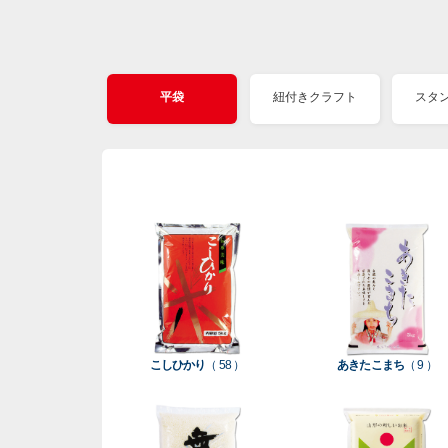
平袋
紐付きクラフト
スタ
こしひかり
（ 58 ）
あきたこまち
（ 9 ）