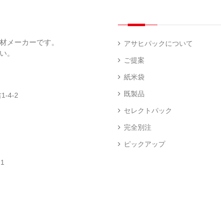
（
（
（
ー
透
5
3
5
（
明
）
）
）
1
（
デ
）
1
ィ
材メーカーです。
）
ス
アサヒパックについて
プ
い。
あ
レ
ご提案
き
ハ
イ・
た
ン
エ
パ
紙米袋
こ
ド
ン
ネ
ま
ラ
ド
ル
既製品
-4-2
ち
ベ
レ
（
（
ラ
ス
73
セレクトパック
1
ー
柄
）
）
（
（
完全別注
4
2
）
）
ピックアップ
ク
銘
ロ
柄
1
ス
米
卓
銘
（
（
上
柄
23
5
シ
米
）
）
ー
（
ラ
5
ー
）