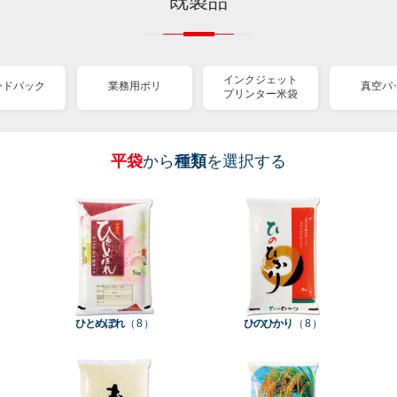
既製品
インクジェット
ンドパック
業務用ポリ
真空パ
プリンター米袋
平袋
から
種類
を選択する
［
［
［
［
［
［
［
全
全
全
全
全
全
全
紐
ス
業
イ
真
販
包
て見
て見
て見
て見
て見
て見
て見
付
タ
務
ン
空
促
装
る
る
る
る
る
る
る
］
］
］
］
］
］
］
き
ン
用
ク
パ
グ
機
ク
ド
ポ
ジ
ッ
ッ
械
ラ
パ
リ
ェ
ク
ズ
関
フ
ッ
ッ
連
ひとめぼれ
（ 8 ）
ひのひかり
（ 8 ）
ト
ク
ト
種
プ
素
種
類
リ
材
類
種