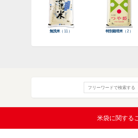
無洗米
（ 11 ）
特別栽培米
（ 2 ）
Search
for:
米袋に関する