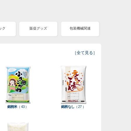
ック
販促グッズ
包装機械関連
［
全て見る
］
銘柄米
（ 43 ）
銘柄なし
（ 27 ）