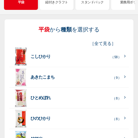
平袋
紐付きクラフト
スタンドパック
業務用ポリ
平袋
から
種類
を選択する
紐
ス
業
イ
真
販
包
［
全て見る
］
付
タ
務
ン
空
促
装
こしひかり
き
ン
用
ク
パ
グ
機
（ 58 ）
ク
ド
ポ
ジ
ッ
ッ
械
ラ
パ
リ
ェ
ク
ズ
関
あきたこまち
（ 9 ）
フ
ッ
ッ
連
ト
ク
ト
ひとめぼれ
種
プ
素
種
（ 8 ）
類
リ
材
類
種
種
種
ン
類
ひのひかり
（ 8 ）
類
類
タ
ー