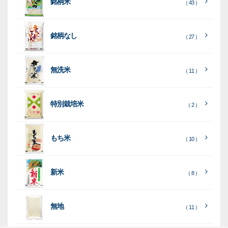
銘柄米
（ 43 ）
米
袋
銘柄なし
（ 27 ）
［
［
［
全
全
全
て
て
て
［
全
素
見
見
見
て
［
［
全
全
無洗米
（ 11 ）
材
る
る
る
］
］
］
見
て
て
る
］
見
見
乳
和
箱・
（
（
（ 26
る
る
］
］
特別栽培米
12
10
白
紙
ケー
（ 2 ）
）
印
）
）
（ 1
ス
字
）
無
無
（
（ 4
ブ
ラ
機
（ 4
22
）
地
地
（ 2
もち米
）
）
ル
ミ
陳
（ 10 ）
）
（ 2
ー
列
）
表
こ
こ
台
示
［
全
し
し
（ 5
（ 3
新米
透
プ
（ 8 ）
（ 1
（ 1
て
ひ
ひ
）
）
）
）
明
ディ
リ
見
か
か
スプ
ン
る
］
り
り
（ 73
レ
タ
無地
エ
（ 11 ）
）
イ・
ー
ン
和
（ 5
あ
パネ
（ 2
）
ド