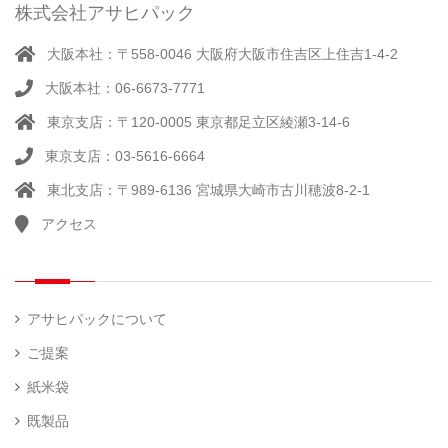
ー
株式会社アサヒパック
シー
（ 14
ル
真
）
大阪本社：〒558-0046 大阪府大阪市住吉区上住吉1-4-2
（別
空
注）
大阪本社：06-6673-7771
脱
（ 4
気
）
東京支店：〒120-0005 東京都足立区綾瀬3-14-6
そ
シ
（
の
22
ー
東京支店：03-5616-6664
他
）
ラ
東北支店：〒989-6136 宮城県大崎市古川穂波8-2-1
ー
アクセス
計
（ 1
量
）
器
アサヒパックについて
ご提案
紙米袋
既製品