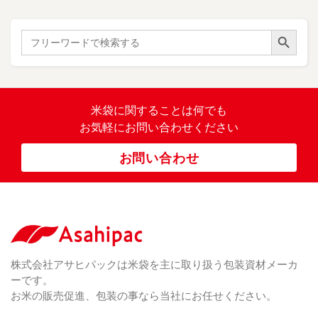
紙
き
）
ル
レ
ハ
（ 1
た
）
ス
ン
Search Button
こ
Search
柄
ク
ド
for:
（ 4
ま
（
）
ロ
ラ
23
ち
ス
ベ
）
銘
（ 5
ラ
柄
）
銘
ー
（ 5
米
の
柄
米袋に関すること
は何でも
（
）
ぼ
23
米
お気軽にお問い合わせください
り
卓
）
銘
上
（ 1
柄
お問い合わせ
銘
（ 6
シ
）
な
脱
）
（ 6
柄
ー
（ 5
し
酸
）
な
ラ
）
素
し
ー
剤
無
（ 2
洗
）
特
足
米
シー
別
踏
（ 1
ル
（
栽
）
株式会社アサヒパックは米袋を主に取り扱う包装資材メーカ
み
（ 1
（既
162
培
）
ーです。
シ
）
製
米
ー
お米の販売促進、包装の事なら当社にお任せください。
品）
ラ