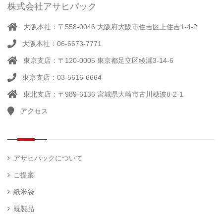
ー
株式会社アサヒパック
シー
（ 14
ル
真
）
大阪本社：〒558-0046 大阪府大阪市住吉区上住吉1-4-2
（別
空
注）
大阪本社：06-6673-7771
脱
（ 4
気
）
東京支店：〒120-0005 東京都足立区綾瀬3-14-6
そ
シ
（
の
22
ー
東京支店：03-5616-6664
他
）
ラ
東北支店：〒989-6136 宮城県大崎市古川穂波8-2-1
ー
アクセス
計
（ 1
量
）
器
アサヒパックについて
ご提案
紙米袋
既製品