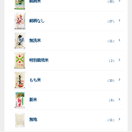
銘柄米
（ 43 ）
米
袋
銘柄なし
（ 27 ）
［
［
［
全
全
全
て
て
て
［
全
素
見
見
見
て
［
［
全
全
無洗米
（ 11 ）
材
る
る
る
］
］
］
見
て
て
る
］
見
見
乳
和
箱・
（
（
（ 26
る
る
］
］
特別栽培米
12
10
白
紙
ケー
（ 2 ）
）
印
）
）
（ 1
ス
字
）
無
無
（
（ 4
ブ
ラ
機
（ 4
22
）
地
地
（ 2
もち米
）
）
ル
ミ
陳
（ 10 ）
）
（ 2
ー
列
）
表
こ
こ
台
示
［
全
し
し
（ 5
（ 3
新米
透
プ
（ 8 ）
（ 1
（ 1
て
ひ
ひ
）
）
）
）
明
ディ
リ
見
か
か
スプ
ン
る
］
り
り
（ 73
レ
タ
無地
エ
（ 11 ）
）
イ・
ー
ン
和
（ 5
あ
パネ
（ 2
）
ド