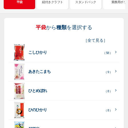
平袋
紐付きクラフト
スタンドパック
業務用ポリ
平袋
から
種類
を選択する
紐
ス
業
イ
真
販
包
［
全て見る
］
付
タ
務
ン
空
促
装
こしひかり
き
ン
用
ク
パ
グ
機
（ 58 ）
ク
ド
ポ
ジ
ッ
ッ
械
ラ
パ
リ
ェ
ク
ズ
関
あきたこまち
（ 9 ）
フ
ッ
ッ
連
ト
ク
ト
ひとめぼれ
種
プ
素
種
（ 8 ）
類
リ
材
類
種
種
種
ン
類
ひのひかり
（ 8 ）
類
類
タ
ー