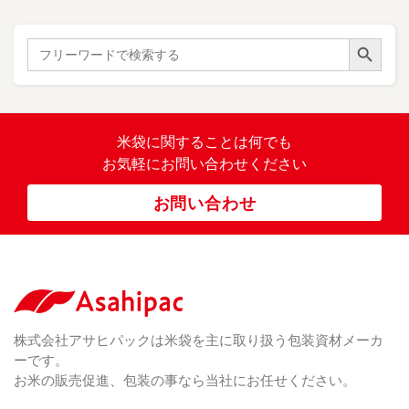
紙
き
）
ル
レ
ハ
（ 1
た
）
ス
ン
Search Button
こ
Search
柄
ク
ド
for:
（ 4
ま
（
）
ロ
ラ
23
ち
ス
ベ
）
銘
（ 5
ラ
柄
）
銘
ー
（ 5
米
の
柄
米袋に関すること
は何でも
（
）
ぼ
23
米
お気軽にお問い合わせください
り
卓
）
銘
上
（ 1
柄
お問い合わせ
銘
（ 6
シ
）
な
脱
）
（ 6
柄
ー
（ 5
し
酸
）
な
ラ
）
素
し
ー
剤
無
（ 2
洗
）
特
足
米
シー
別
踏
（ 1
ル
（
栽
）
株式会社アサヒパックは米袋を主に取り扱う包装資材メーカ
み
（ 1
（既
162
培
）
ーです。
シ
）
製
米
ー
お米の販売促進、包装の事なら当社にお任せください。
品）
ラ