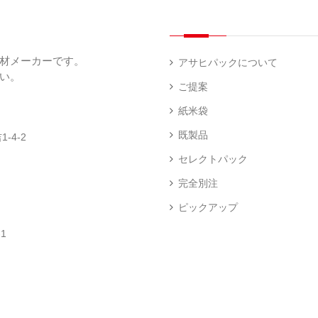
（
（
（
ー
透
5
3
5
（
明
）
）
）
1
（
デ
）
1
ィ
材メーカーです。
）
ス
アサヒパックについて
プ
い。
あ
レ
ご提案
き
ハ
イ・
た
ン
エ
パ
紙米袋
こ
ド
ン
ネ
ま
ラ
ド
ル
既製品
-4-2
ち
ベ
レ
（
（
ラ
ス
73
セレクトパック
1
ー
柄
）
）
（
（
完全別注
4
2
）
）
ピックアップ
ク
銘
ロ
柄
1
ス
米
卓
銘
（
（
上
柄
23
5
シ
米
）
）
ー
（
ラ
5
ー
）