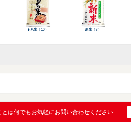
種
種
ン
類
類
類
タ
ー
米
もち米
（ 10 ）
新米
（ 8 ）
袋
乳
和
箱・
素
白
紙
ケ
印
（
（
ー
材
字
12
10
ス
無
無
機
）
）
（
地
地
（
26
（
（
1
）
22
4
）
）
）
ブ
ラ
ル
ミ
ー
（
陳
表
（
4
列
こ
こ
こと
は何でも
お気軽にお問い合わせください
示
2
）
台
し
し
プ
）
（
ひ
ひ
リ
2
か
か
和
ン
）
り
り
紙
タ