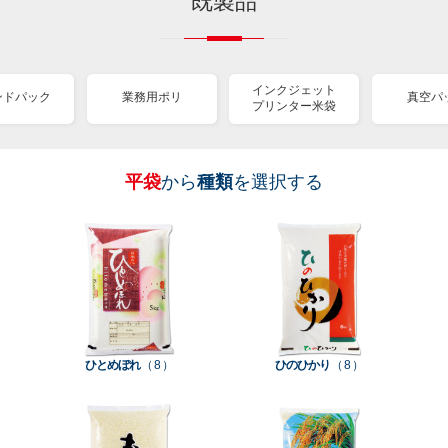
既製品
インクジェット
ンドパック
業務用ポリ
真空パ
プリンター米袋
平袋
から
種類
を選択する
［
［
［
［
［
［
［
全
全
全
全
全
全
全
紐
ス
業
イ
真
販
包
て見
て見
て見
て見
て見
て見
て見
付
タ
務
ン
空
促
装
る
る
る
る
る
る
る
］
］
］
］
］
］
］
き
ン
用
ク
パ
グ
機
ク
ド
ポ
ジ
ッ
ッ
械
ラ
パ
リ
ェ
ク
ズ
関
フ
ッ
ッ
連
ひとめぼれ
（ 8 ）
ひのひかり
（ 8 ）
ト
ク
ト
種
プ
素
種
類
リ
材
類
種