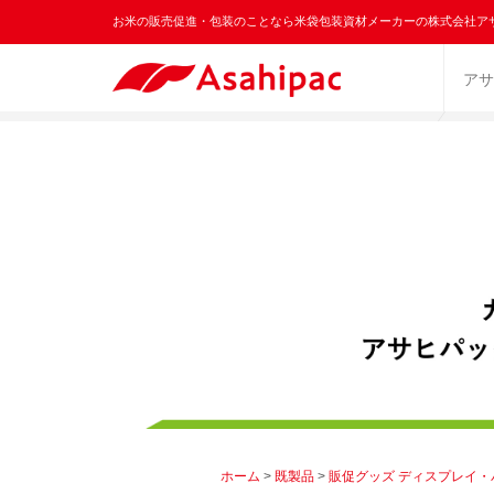
お米の販売促進・包装のことなら米袋包装資材メーカーの株式会社ア
アサ
ホーム
>
既製品
>
販促グッズ ディスプレイ・