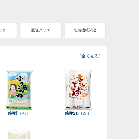
ック
販促グッズ
包装機械関連
［
全て見る
］
銘柄米
（ 43 ）
銘柄なし
（ 27 ）