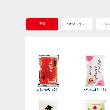
平袋
紐付きクラフト
スタ
こしひかり
（ 58 ）
あきたこまち
（ 9 ）