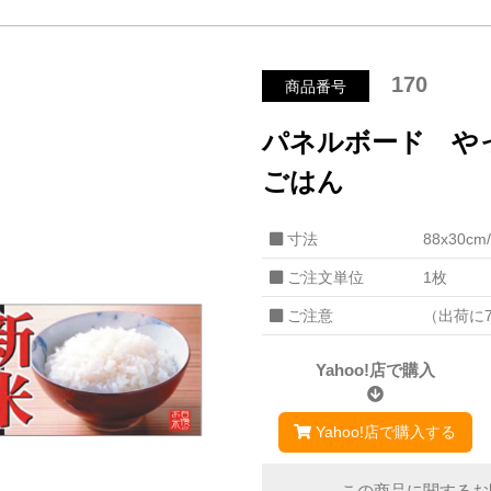
170
商品番号
パネルボード や
ごはん
寸法
88x30c
ご注文単位
1枚
ご注意
（出荷に
Yahoo!店で購入
Yahoo!店で購入する
この商品に関するお