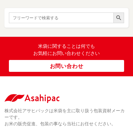
紙
き
）
ル
レ
ハ
（ 1
た
）
ス
ン
Search Button
こ
Search
柄
ク
ド
for:
（ 4
ま
（
）
ロ
ラ
23
ち
ス
ベ
）
銘
（ 5
ラ
柄
）
銘
ー
（ 5
米
の
柄
米袋に関すること
は何でも
（
）
ぼ
23
米
お気軽にお問い合わせください
り
卓
）
銘
上
（ 1
柄
お問い合わせ
銘
（ 6
シ
）
な
脱
）
（ 6
柄
ー
（ 5
し
酸
）
な
ラ
）
素
し
ー
剤
無
（ 2
洗
）
特
足
米
シー
別
踏
（ 1
ル
（
栽
）
株式会社アサヒパックは米袋を主に取り扱う包装資材メーカ
み
（ 1
（既
162
培
）
ーです。
シ
）
製
米
ー
お米の販売促進、包装の事なら当社にお任せください。
品）
ラ