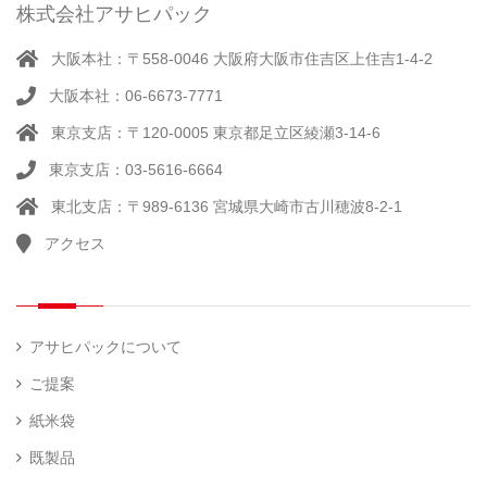
ー
株式会社アサヒパック
シー
（ 14
ル
真
）
大阪本社：〒558-0046 大阪府大阪市住吉区上住吉1-4-2
（別
空
注）
大阪本社：06-6673-7771
脱
（ 4
気
）
東京支店：〒120-0005 東京都足立区綾瀬3-14-6
そ
シ
（
の
22
ー
東京支店：03-5616-6664
他
）
ラ
東北支店：〒989-6136 宮城県大崎市古川穂波8-2-1
ー
アクセス
計
（ 1
量
）
器
アサヒパックについて
ご提案
紙米袋
既製品