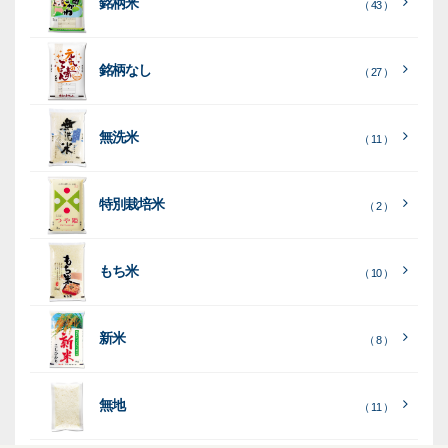
銘柄米
（ 43 ）
米
袋
銘柄なし
（ 27 ）
［
［
［
全
全
全
て
て
て
［
全
素
見
見
見
て
［
［
全
全
無洗米
（ 11 ）
材
る
る
る
］
］
］
見
て
て
る
］
見
見
乳
和
箱・
（
（
（ 26
る
る
］
］
特別栽培米
12
10
白
紙
ケー
（ 2 ）
）
印
）
）
（ 1
ス
字
）
無
無
（
（ 4
ブ
ラ
機
（ 4
22
）
地
地
（ 2
もち米
）
）
ル
ミ
陳
（ 10 ）
）
（ 2
ー
列
）
表
こ
こ
台
示
［
全
し
し
（ 5
（ 3
新米
透
プ
（ 8 ）
（ 1
（ 1
て
ひ
ひ
）
）
）
）
明
ディ
リ
見
か
か
スプ
ン
る
］
り
り
（ 73
レ
タ
無地
エ
（ 11 ）
）
イ・
ー
ン
和
（ 5
あ
パネ
（ 2
）
ド