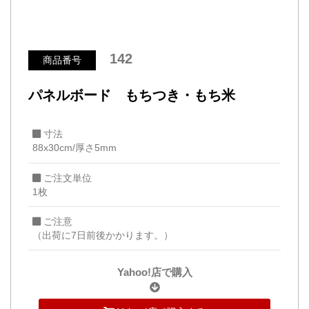
142
商品番号
パネルボード もちつき・もち米
寸法
88x30cm/厚さ5mm
ご注文単位
1枚
ご注意
（出荷に7日前後かかります。）
Yahoo!店で購入