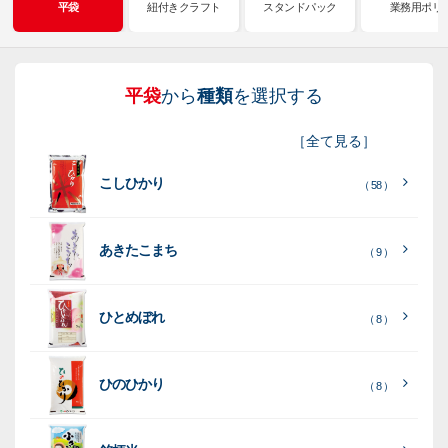
平袋
紐付きクラフト
スタンドパック
業務用ポリ
平袋
から
種類
を選択する
紐
ス
業
イ
真
販
包
［
全て見る
］
付
タ
務
ン
空
促
装
こしひかり
き
ン
用
ク
パ
グ
機
（ 58 ）
ク
ド
ポ
ジ
ッ
ッ
械
ラ
パ
リ
ェ
ク
ズ
関
あきたこまち
（ 9 ）
フ
ッ
ッ
連
ト
ク
ト
ひとめぼれ
種
プ
素
種
（ 8 ）
類
リ
材
類
種
種
種
ン
類
ひのひかり
（ 8 ）
類
類
タ
ー