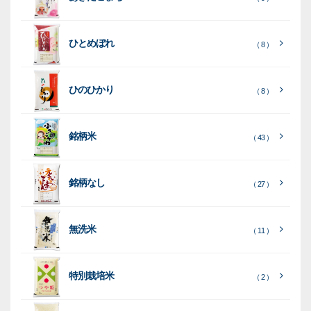
フ
ッ
ッ
連
ト
ク
ト
ひとめぼれ
種
プ
素
種
（ 8 ）
類
リ
材
類
種
種
種
ン
類
ひのひかり
（ 8 ）
類
類
タ
ー
銘柄米
（ 43 ）
米
袋
銘柄なし
（ 27 ）
［
［
［
全
全
全
て
て
て
［
全
素
見
見
見
て
［
［
全
全
無洗米
（ 11 ）
材
る
る
る
］
］
］
見
て
て
る
］
見
見
乳
和
箱・
（
（
（ 26
る
る
］
］
特別栽培米
12
10
白
紙
ケー
（ 2 ）
）
印
）
）
（ 1
ス
字
）
無
無
（
（ 4
ブ
ラ
機