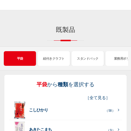
既製品
平袋
紐付きクラフト
スタンドパック
業務用ポリ
平袋
から
種類
を選択する
紐
ス
業
イ
真
販
包
［
全て見る
］
付
タ
務
ン
空
促
装
こしひかり
き
ン
用
ク
パ
グ
機
（ 58 ）
ク
ド
ポ
ジ
ッ
ッ
械
ラ
パ
リ
ェ
ク
ズ
関
あきたこまち
（ 9 ）