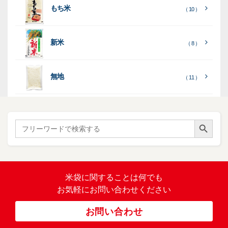
（ 4
22
）
地
地
（ 2
もち米
）
）
ル
ミ
陳
（ 10 ）
）
（ 2
ー
列
）
表
こ
こ
台
示
［
全
し
し
（ 5
（ 3
新米
透
プ
（ 8 ）
（ 1
（ 1
て
ひ
ひ
）
）
）
）
明
ディ
リ
見
か
か
スプ
ン
る
］
り
り
（ 73
レ
タ
無地
エ
（ 11 ）
）
イ・
ー
ン
和
（ 5
あ
パネ
（ 2
）
ド
紙
き
）
ル
レ
ハ
（ 1
た
）
ス
ン
Search Button
こ
Search
柄
ク
ド
for:
（ 4
ま
（
）
ロ
ラ
23
ち
ス
ベ
）
銘
（ 5
ラ
柄
）
銘
ー
（ 5
米
の
柄
米袋に関すること
は何でも
（
）
ぼ
23
米
お気軽にお問い合わせください
り
卓
）
銘
上
（ 1
柄
お問い合わせ
銘
（ 6
シ
）
な
脱
）
（ 6
柄
ー
（ 5
し
酸
）