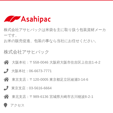
な
ラ
）
素
し
ー
剤
無
（ 2
洗
）
特
足
米
シー
別
踏
（ 1
ル
（
栽
）
株式会社アサヒパックは米袋を主に取り扱う包装資材メーカ
み
（ 1
（既
162
培
）
ーです。
シ
）
製
米
ー
お米の販売促進、包装の事なら当社にお任せください。
品）
ラ
ー
株式会社アサヒパック
シー
（ 14
ル
真
）
大阪本社：〒558-0046 大阪府大阪市住吉区上住吉1-4-2
（別
空
注）
大阪本社：06-6673-7771
脱
（ 4
気
）
東京支店：〒120-0005 東京都足立区綾瀬3-14-6
そ
シ
（
の
22
ー
東京支店：03-5616-6664
他
）
ラ
東北支店：〒989-6136 宮城県大崎市古川穂波8-2-1
ー
アクセス
計
（ 1