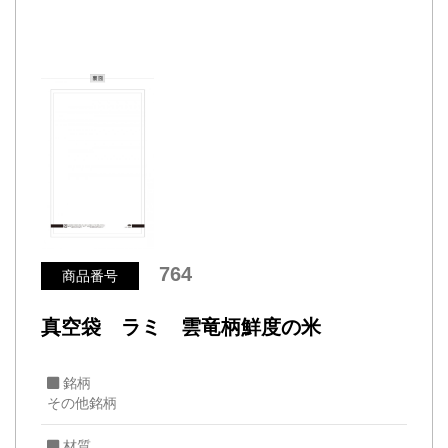
764
商品番号
真空袋 ラミ 雲竜柄鮮度の米
銘柄
その他銘柄
材質