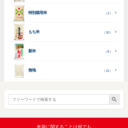
る
］
見
見
乳
和
箱・
（
（
（ 26
る
る
］
］
特別栽培米
12
10
白
紙
ケー
（ 2 ）
）
印
）
）
（ 1
ス
字
）
無
無
（
（ 4
ブ
ラ
機
（ 4
22
）
地
地
（ 2
もち米
）
）
ル
ミ
陳
（ 10 ）
）
（ 2
ー
列
）
表
こ
こ
台
示
［
全
し
し
（ 5
（ 3
新米
透
プ
（ 8 ）
（ 1
（ 1
て
ひ
ひ
）
）
）
）
明
ディ
リ
見
か
か
スプ
ン
る
］
り
り
（ 73
レ
タ
無地
エ
（ 11 ）
）
イ・
ー
ン
和
（ 5
あ
パネ
（ 2
）
ド
紙
き
）
ル
レ
ハ
（ 1
た
）
ス
ン
Search Button
こ
Search
柄
ク
ド
for:
（ 4
ま
（
）
ロ
ラ
23
ち
ス
ベ
）
銘
（ 5
ラ
柄
）
銘
ー
（ 5
米
の
柄
米袋に関すること
は何でも
（
）