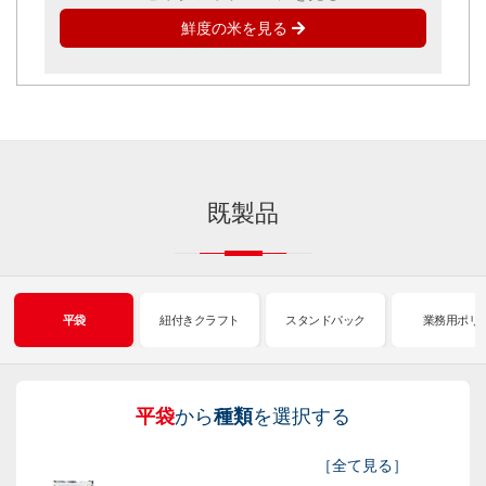
鮮度の米を見る
既製品
平袋
紐付きクラフト
スタンドパック
業務用ポリ
平袋
から
種類
を選択する
紐
ス
業
イ
真
販
包
［
全て見る
］