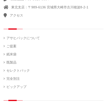
他
）
ラ
東北支店：〒989-6136 宮城県大崎市古川穂波8-2-1
ー
アクセス
計
（ 1
量
）
器
アサヒパックについて
ご提案
紙米袋
既製品
セレクトパック
完全別注
ピックアップ