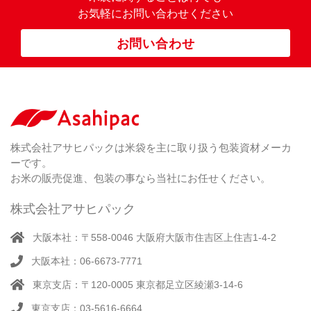
ぼ
23
米
お気軽にお問い合わせください
り
卓
）
銘
上
（ 1
柄
お問い合わせ
銘
（ 6
シ
）
な
脱
）
（ 6
柄
ー
（ 5
し
酸
）
な
ラ
）
素
し
ー
剤
無
（ 2
洗
）
特
足
米
シー
別
踏
（ 1
ル
（
栽
）
株式会社アサヒパックは米袋を主に取り扱う包装資材メーカ
み
（ 1
（既
162
培
）
ーです。
シ
）
製
米
ー
お米の販売促進、包装の事なら当社にお任せください。
品）
ラ
ー
株式会社アサヒパック
シー
（ 14
ル
真
）
大阪本社：〒558-0046 大阪府大阪市住吉区上住吉1-4-2
（別
空
注）
大阪本社：06-6673-7771
脱
（ 4
気
）
東京支店：〒120-0005 東京都足立区綾瀬3-14-6
そ
シ
（
の
22
ー
東京支店：03-5616-6664