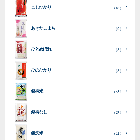
付
タ
務
ン
空
促
装
こしひかり
き
ン
用
ク
パ
グ
機
（ 58 ）
ク
ド
ポ
ジ
ッ
ッ
械
ラ
パ
リ
ェ
ク
ズ
関
あきたこまち
（ 9 ）
フ
ッ
ッ
連
ト
ク
ト
ひとめぼれ
種
プ
素
種
（ 8 ）
類
リ
材
類
種
種
種
ン
類
ひのひかり
（ 8 ）
類
類
タ
ー
銘柄米
（ 43 ）
米
袋
銘柄なし
（ 27 ）
［
［
［
全
全
全
て
て
て
［
全
素
見
見
見
て
［
［
全
全
無洗米
（ 11 ）
材
る
る
る
］
］
］
見
て
て