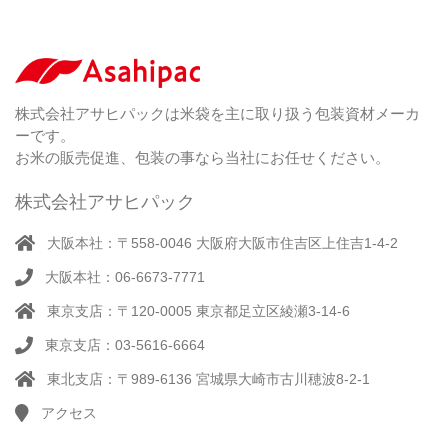
な
ラ
）
素
し
ー
剤
無
（ 2
洗
）
特
足
米
シー
別
踏
（ 1
ル
（
栽
）
株式会社アサヒパックは米袋を主に取り扱う包装資材メーカ
み
（ 1
（既
162
培
）
ーです。
シ
）
製
米
ー
お米の販売促進、包装の事なら当社にお任せください。
品）
ラ
ー
株式会社アサヒパック
シー
（ 14
ル
真
）
大阪本社：〒558-0046 大阪府大阪市住吉区上住吉1-4-2
（別
空
注）
大阪本社：06-6673-7771
脱
（ 4
気
）
東京支店：〒120-0005 東京都足立区綾瀬3-14-6
そ
シ
（
の
22
ー
東京支店：03-5616-6664
他
）
ラ
東北支店：〒989-6136 宮城県大崎市古川穂波8-2-1
ー
アクセス
計
（ 1