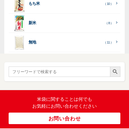
地
地
（ 2
もち米
）
）
ル
ミ
陳
（ 10 ）
）
（ 2
ー
列
）
表
こ
こ
台
示
［
全
し
し
（ 5
（ 3
新米
透
プ
（ 8 ）
（ 1
（ 1
て
ひ
ひ
）
）
）
）
明
ディ
リ
見
か
か
スプ
ン
る
］
り
り
（ 73
レ
タ
無地
エ
（ 11 ）
）
イ・
ー
ン
和
（ 5
あ
パネ
（ 2
）
ド
紙
き
）
ル
レ
ハ
（ 1
た
）
ス
ン
Search Button
こ
Search
柄
ク
ド
for:
（ 4
ま
（
）
ロ
ラ
23
ち
ス
ベ
）
銘
（ 5
ラ
柄
）
銘
ー
（ 5
米
の
柄
米袋に関すること
は何でも
（
）
ぼ
23
米
お気軽にお問い合わせください
り
卓
）
銘
上
（ 1
柄
お問い合わせ
銘
（ 6
シ
）
な
脱
）
（ 6
柄
ー
（ 5
し
酸
）