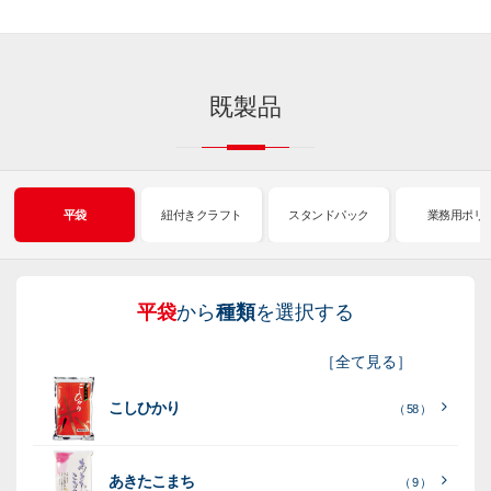
既製品
平袋
紐付きクラフト
スタンドパック
業務用ポリ
平袋
から
種類
を選択する
紐
ス
業
イ
真
販
包
［
全て見る
］
付
タ
務
ン
空
促
装
こしひかり
き
ン
用
ク
パ
グ
機
（ 58 ）
ク
ド
ポ
ジ
ッ
ッ
械
ラ
パ
リ
ェ
ク
ズ
関
あきたこまち
（ 9 ）