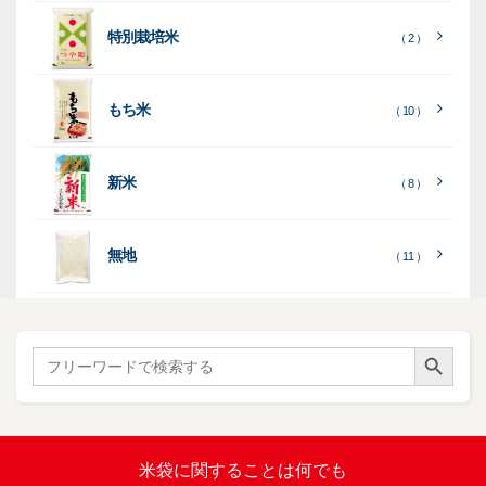
る
］
見
見
乳
和
箱・
（
（
（ 26
る
る
］
］
特別栽培米
12
10
白
紙
ケー
（ 2 ）
）
印
）
）
（ 1
ス
字
）
無
無
（
（ 4
ブ
ラ
機
（ 4
22
）
地
地
（ 2
もち米
）
）
ル
ミ
陳
（ 10 ）
）
（ 2
ー
列
）
表
こ
こ
台
示
［
全
し
し
（ 5
（ 3
新米
透
プ
（ 8 ）
（ 1
（ 1
て
ひ
ひ
）
）
）
）
明
ディ
リ
見
か
か
スプ
ン
る
］
り
り
（ 73
レ
タ
無地
エ
（ 11 ）
）
イ・
ー
ン
和
（ 5
あ
パネ
（ 2
）
ド
紙
き
）
ル
レ
ハ
（ 1
た
）
ス
ン
Search Button
こ
Search
柄
ク
ド
for:
（ 4
ま
（
）
ロ
ラ
23
ち
ス
ベ
）
銘
（ 5
ラ
柄
）
銘
ー
（ 5
米
の
柄
米袋に関すること
は何でも
（
）
ぼ