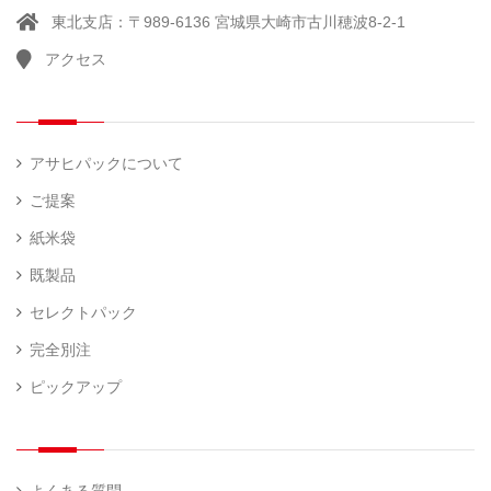
ラ
東北支店：〒989-6136 宮城県大崎市古川穂波8-2-1
ー
アクセス
計
（ 1
量
）
器
アサヒパックについて
ご提案
紙米袋
既製品
セレクトパック
完全別注
ピックアップ
よくある質問