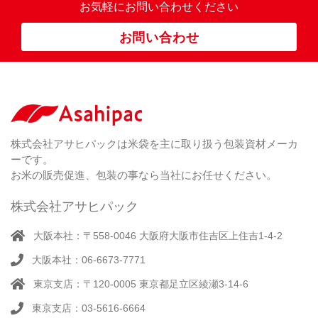
23
米
お気軽にお問い合わせください
り
卓
）
銘
上
（ 1
柄
お問い合わせ
銘
（ 6
シ
）
な
脱
）
（ 6
柄
ー
（ 5
し
酸
）
な
ラ
）
素
し
ー
剤
無
（ 2
洗
）
特
足
米
シー
別
踏
（ 1
ル
（
栽
）
株式会社アサヒパックは米袋を主に取り扱う包装資材メーカ
み
（ 1
（既
162
培
）
ーです。
シ
）
製
米
ー
お米の販売促進、包装の事なら当社にお任せください。
品）
ラ
ー
株式会社アサヒパック
シー
（ 14
ル
真
）
大阪本社：〒558-0046 大阪府大阪市住吉区上住吉1-4-2
（別
空
注）
大阪本社：06-6673-7771
脱
（ 4
気
）
東京支店：〒120-0005 東京都足立区綾瀬3-14-6
そ
シ
（
の
22
ー
東京支店：03-5616-6664
他
）