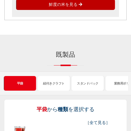
鮮度の米を見る
既製品
平袋
紐付きクラフト
スタンドパック
業務用ポリ
平袋
から
種類
を選択する
紐
ス
業
イ
真
販
包
［
全て見る
］
付
タ
務
ン
空
促
装