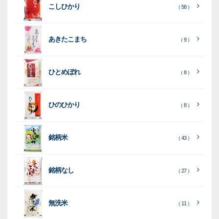
こしひかり
き
ン
用
ク
パ
グ
機
（ 58 ）
ク
ド
ポ
ジ
ッ
ッ
械
ラ
パ
リ
ェ
ク
ズ
関
あきたこまち
（ 9 ）
フ
ッ
ッ
連
ト
ク
ト
ひとめぼれ
種
プ
素
種
（ 8 ）
類
リ
材
類
種
種
種
ン
類
ひのひかり
（ 8 ）
類
類
タ
ー
銘柄米
（ 43 ）
米
袋
銘柄なし
（ 27 ）
［
［
［
全
全
全
て
て
て
［
全
素
見
見
見
て
［
［
全
全
無洗米
（ 11 ）
材
る
る
る
］
］
］
見
て
て