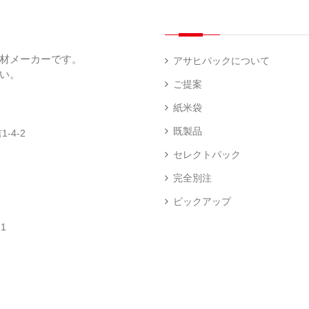
（
（
（
ー
透
5
3
5
（
明
）
）
）
1
（
デ
）
1
ィ
材メーカーです。
）
ス
アサヒパックについて
プ
い。
あ
レ
ご提案
き
ハ
イ・
た
ン
エ
パ
紙米袋
こ
ド
ン
ネ
ま
ラ
ド
ル
既製品
-4-2
ち
ベ
レ
（
（
ラ
ス
73
セレクトパック
1
ー
柄
）
）
（
（
完全別注
4
2
）
）
ピックアップ
ク
銘
ロ
柄
1
ス
米
卓
銘
（
（
上
柄
23
5
シ
米
）
）
ー
（
ラ
5
ー
）