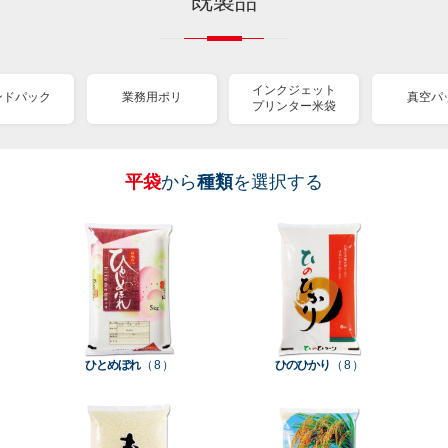
既製品
インクジェット
ンドパック
業務用ポリ
真空パ
プリンター米袋
平袋
から
種類
を選択する
［
［
［
［
［
［
［
全
全
全
全
全
全
全
紐
ス
業
イ
真
販
包
て見
て見
て見
て見
て見
て見
て見
付
タ
務
ン
空
促
装
る
る
る
る
る
る
る
］
］
］
］
］
］
］
き
ン
用
ク
パ
グ
機
ク
ド
ポ
ジ
ッ
ッ
械
ラ
パ
リ
ェ
ク
ズ
関
フ
ッ
ッ
連
ひとめぼれ
（ 8 ）
ひのひかり
（ 8 ）
ト
ク
ト
種
プ
素
種
類
リ
材
類
種