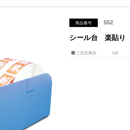
552
商品番号
シール台 楽貼
ご注文単位
1台