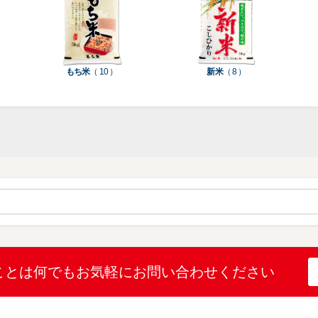
種
種
ン
類
類
類
タ
ー
米
もち米
（ 10 ）
新米
（ 8 ）
袋
乳
和
箱・
素
白
紙
ケ
印
（
（
ー
材
字
12
10
ス
無
無
機
）
）
（
地
地
（
26
（
（
1
）
22
4
）
）
）
ブ
ラ
ル
ミ
ー
（
陳
表
（
4
列
こ
こ
こと
は何でも
お気軽にお問い合わせください
示
2
）
台
し
し
プ
）
（
ひ
ひ
リ
2
か
か
和
ン
）
り
り
紙
タ