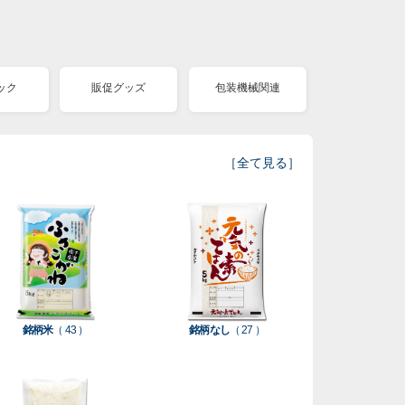
ック
販促グッズ
包装機械関連
［
全て見る
］
銘柄米
（ 43 ）
銘柄なし
（ 27 ）