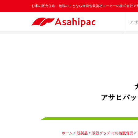
お米の販売促進・包装のことなら米袋包装資材メーカーの株式会社ア
アサ
ホーム
>
既製品
>
販促グッズ その他販促品
>