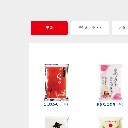
平袋
紐付きクラフト
スタ
こしひかり
（ 58 ）
あきたこまち
（ 9 ）