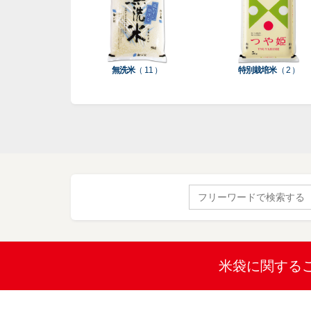
無洗米
（ 11 ）
特別栽培米
（ 2 ）
Search
for:
米袋に関する