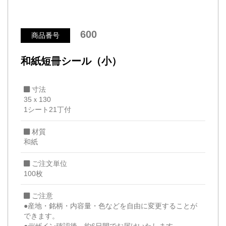
600
商品番号
和紙短冊シール（小）
寸法
35ｘ130
1シート21丁付
材質
和紙
ご注文単位
100枚
ご注意
●産地・銘柄・内容量・色などを自由に変更することが
できます。
●デザイン確認後、約6日間でお届けいたします。