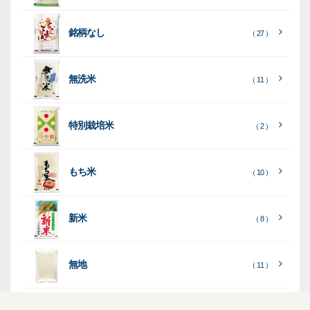
袋
銘柄なし
（ 27 ）
［
［
［
全
全
全
て
て
て
［
全
素
見
見
見
て
［
［
全
全
無洗米
（ 11 ）
材
る
る
る
］
］
］
見
て
て
る
］
見
見
乳
和
箱・
（
（
（ 26
る
る
］
］
特別栽培米
12
10
白
紙
ケー
（ 2 ）
）
印
）
）
（ 1
ス
字
）
無
無
（
（ 4
ブ
ラ
機
（ 4
22
）
地
地
（ 2
もち米
）
）
ル
ミ
陳
（ 10 ）
）
（ 2
ー
列
）
表
こ
こ
台
示
［
全
し
し
（ 5
（ 3
新米
透
プ
（ 8 ）
（ 1
（ 1
て
ひ
ひ
）
）
）
）
明
ディ
リ
見
か
か
スプ
ン
る
］
り
り
（ 73
レ
タ
無地
エ
（ 11 ）
）
イ・
ー
ン
和
（ 5
あ
パネ
（ 2
）
ド
紙
き
）
ル
レ
ハ
（ 1