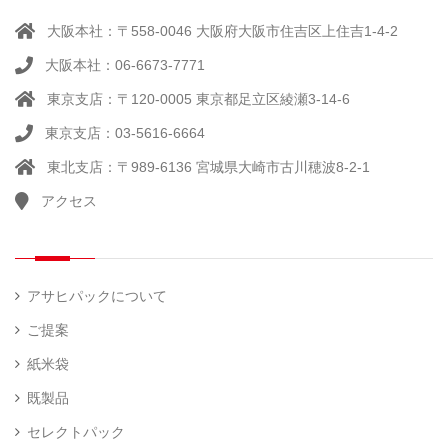
（ 14
ル
真
）
大阪本社：〒558-0046 大阪府大阪市住吉区上住吉1-4-2
（別
空
注）
大阪本社：06-6673-7771
脱
（ 4
気
）
東京支店：〒120-0005 東京都足立区綾瀬3-14-6
そ
シ
（
の
22
ー
東京支店：03-5616-6664
他
）
ラ
東北支店：〒989-6136 宮城県大崎市古川穂波8-2-1
ー
アクセス
計
（ 1
量
）
器
アサヒパックについて
ご提案
紙米袋
既製品
セレクトパック