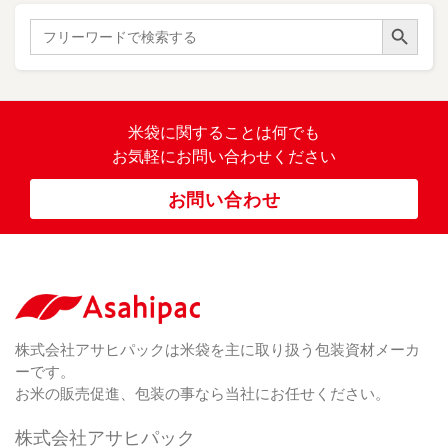
た
）
ス
ン
Search Button
こ
Search
柄
ク
ド
for:
（ 4
ま
（
）
ロ
ラ
23
ち
ス
ベ
）
銘
（ 5
ラ
柄
）
銘
ー
（ 5
米
の
柄
米袋に関すること
は何でも
（
）
ぼ
23
米
お気軽にお問い合わせください
り
卓
）
銘
上
（ 1
柄
お問い合わせ
銘
（ 6
シ
）
な
脱
）
（ 6
柄
ー
（ 5
し
酸
）
な
ラ
）
素
し
ー
剤
無
（ 2
洗
）
特
足
米
シー
別
踏
（ 1
ル
（
栽
）
株式会社アサヒパックは米袋を主に取り扱う包装資材メーカ
み
（ 1
（既
162
培
）
ーです。
シ
）
製
米
ー
お米の販売促進、包装の事なら当社にお任せください。
品）
ラ
ー
株式会社アサヒパック
シー