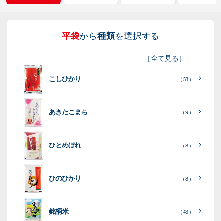
平袋
から
種類
を選択する
紐
ス
業
イ
真
販
包
［
全て見る
］
付
タ
務
ン
空
促
装
こしひかり
き
ン
用
ク
パ
グ
機
（ 58 ）
ク
ド
ポ
ジ
ッ
ッ
械
ラ
パ
リ
ェ
ク
ズ
関
あきたこまち
（ 9 ）
フ
ッ
ッ
連
ト
ク
ト
ひとめぼれ
種
プ
素
種
（ 8 ）
類
リ
材
類
種
種
種
ン
類
ひのひかり
（ 8 ）
類
類
タ
ー
銘柄米
（ 43 ）
米