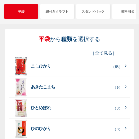
平袋
紐付きクラフト
スタンドパック
業務用ポリ
平袋
から
種類
を選択する
紐
ス
業
イ
真
販
包
［
全て見る
］
付
タ
務
ン
空
促
装
こしひかり
き
ン
用
ク
パ
グ
機
（ 58 ）
ク
ド
ポ
ジ
ッ
ッ
械
ラ
パ
リ
ェ
ク
ズ
関
あきたこまち
（ 9 ）
フ
ッ
ッ
連
ト
ク
ト
ひとめぼれ
種
プ
素
種
（ 8 ）
類
リ
材
類
種
種
種
ン
類
ひのひかり
（ 8 ）
類
類
タ