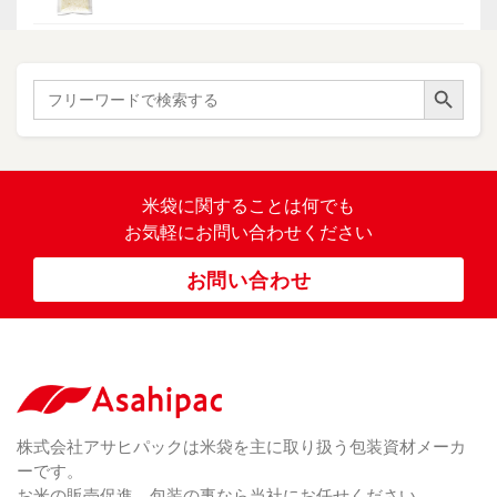
イ・
ー
ン
和
（ 5
あ
パネ
（ 2
）
ド
紙
き
）
ル
レ
ハ
（ 1
た
）
ス
ン
Search Button
こ
Search
柄
ク
ド
for:
（ 4
ま
（
）
ロ
ラ
23
ち
ス
ベ
）
銘
（ 5
ラ
柄
）
銘
ー
（ 5
米
の
柄
米袋に関すること
は何でも
（
）
ぼ
23
米
お気軽にお問い合わせください
り
卓
）
銘
上
（ 1
柄
お問い合わせ
銘
（ 6
シ
）
な
脱
）
（ 6
柄
ー
（ 5
し
酸
）
な
ラ
）
素
し
ー
剤
無
（ 2
洗
）
特
足
米
シー
別
踏
（ 1
ル
（
栽
）
株式会社アサヒパックは米袋を主に取り扱う包装資材メーカ
み
（ 1
（既
162
培
）
ーです。
シ
）
製
米
ー
お米の販売促進、包装の事なら当社にお任せください。