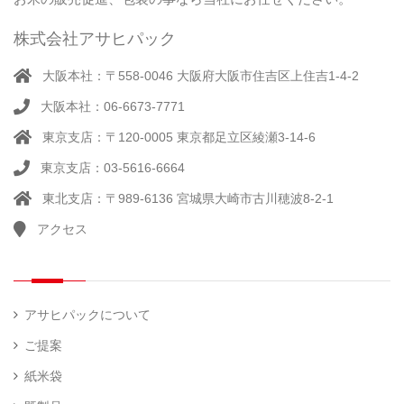
品）
ラ
ー
株式会社アサヒパック
シー
（ 14
ル
真
）
大阪本社：〒558-0046 大阪府大阪市住吉区上住吉1-4-2
（別
空
注）
大阪本社：06-6673-7771
脱
（ 4
気
）
東京支店：〒120-0005 東京都足立区綾瀬3-14-6
そ
シ
（
の
22
ー
東京支店：03-5616-6664
他
）
ラ
東北支店：〒989-6136 宮城県大崎市古川穂波8-2-1
ー
アクセス
計
（ 1
量
）
器
アサヒパックについて
ご提案
紙米袋