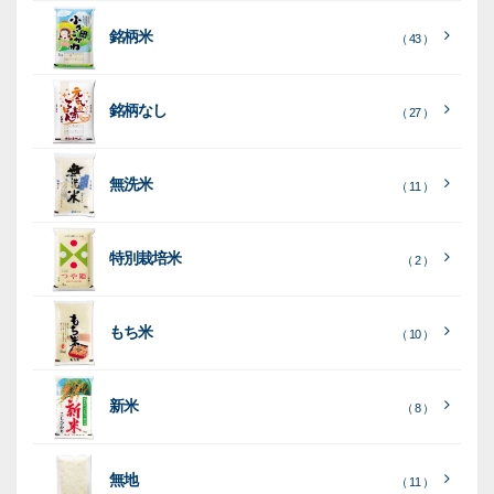
ー
銘柄米
（ 43 ）
米
袋
銘柄なし
（ 27 ）
［
［
［
全
全
全
て
て
て
［
全
素
見
見
見
て
［
［
全
全
無洗米
（ 11 ）
材
る
る
る
］
］
］
見
て
て
る
］
見
見
乳
和
箱・
（
（
（ 26
る
る
］
］
特別栽培米
12
10
白
紙
ケー
（ 2 ）
）
印
）
）
（ 1
ス
字
）
無
無
（
（ 4
ブ
ラ
機
（ 4
22
）
地
地
（ 2
もち米
）
）
ル
ミ
陳
（ 10 ）
）
（ 2
ー
列
）
表
こ
こ
台
示
［
全
し
し
（ 5
（ 3
新米
透
プ
（ 8 ）
（ 1
（ 1
て
ひ
ひ
）
）
）
）
明
ディ
リ
見
か
か
スプ
ン
る
］
り
り
（ 73
レ
タ
無地
エ
（ 11 ）
）