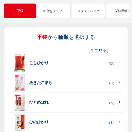
平袋
紐付きクラフト
スタンドパック
業務用ポリ
平袋
から
種類
を選択する
紐
ス
業
イ
真
販
包
［
全て見る
］
付
タ
務
ン
空
促
装
こしひかり
き
ン
用
ク
パ
グ
機
（ 58 ）
ク
ド
ポ
ジ
ッ
ッ
械
ラ
パ
リ
ェ
ク
ズ
関
あきたこまち
（ 9 ）
フ
ッ
ッ
連
ト
ク
ト
ひとめぼれ
種
プ
素
種
（ 8 ）
類
リ
材
類
種
種
種
ン
類
ひのひかり
（ 8 ）
類
類
タ