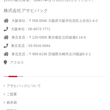
品）
ラ
ー
株式会社アサヒパック
シー
（ 14
ル
真
）
大阪本社：〒558-0046 大阪府大阪市住吉区上住吉1-4-2
（別
空
注）
大阪本社：06-6673-7771
脱
（ 4
気
）
東京支店：〒120-0005 東京都足立区綾瀬3-14-6
そ
シ
（
の
22
ー
東京支店：03-5616-6664
他
）
ラ
東北支店：〒989-6136 宮城県大崎市古川穂波8-2-1
ー
アクセス
計
（ 1
量
）
器
アサヒパックについて
ご提案
紙米袋