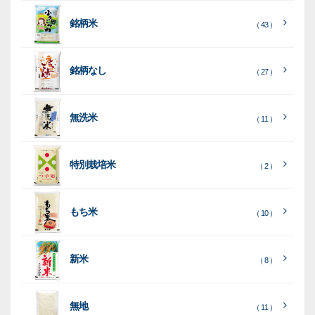
ー
銘柄米
（ 43 ）
米
袋
銘柄なし
（ 27 ）
［
［
［
全
全
全
て
て
て
［
全
素
見
見
見
て
［
［
全
全
無洗米
（ 11 ）
材
る
る
る
］
］
］
見
て
て
る
］
見
見
乳
和
箱・
（
（
（ 26
る
る
］
］
特別栽培米
12
10
白
紙
ケー
（ 2 ）
）
印
）
）
（ 1
ス
字
）
無
無
（
（ 4
ブ
ラ
機
（ 4
22
）
地
地
（ 2
もち米
）
）
ル
ミ
陳
（ 10 ）
）
（ 2
ー
列
）
表
こ
こ
台
示
［
全
し
し
（ 5
（ 3
新米
透
プ
（ 8 ）
（ 1
（ 1
て
ひ
ひ
）
）
）
）
明
ディ
リ
見
か
か
スプ
ン
る
］
り
り
（ 73
レ
タ
無地
エ
（ 11 ）
）