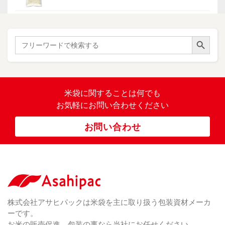
イ・
ー
ン
和
（ 5
あ
パネ
（ 2
）
ド
紙
き
）
ル
レ
ハ
（ 1
た
）
ス
ン
Search Button
こ
Search
柄
ク
ド
for:
（ 4
ま
（
）
ロ
ラ
23
ち
ス
ベ
）
銘
（ 5
ラ
柄
）
銘
ー
（ 5
米
の
柄
米袋に関すること
は何でも
（
）
ぼ
23
米
お気軽にお問い合わせください
り
卓
）
銘
上
（ 1
柄
お問い合わせ
銘
（ 6
シ
）
な
脱
）
（ 6
柄
ー
（ 5
し
酸
）
な
ラ
）
素
し
ー
剤
無
（ 2
洗
）
特
足
米
シー
別
踏
（ 1
ル
（
栽
）
株式会社アサヒパックは米袋を主に取り扱う包装資材メーカ
み
（ 1
（既
162
培
）
ーです。
シ
）
製
米
ー
お米の販売促進、包装の事なら当社にお任せください。