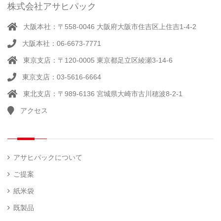
ー
株式会社アサヒパック
シー
（ 14
ル
真
）
大阪本社：〒558-0046 大阪府大阪市住吉区上住吉1-4-2
（別
空
注）
大阪本社：06-6673-7771
脱
（ 4
気
）
東京支店：〒120-0005 東京都足立区綾瀬3-14-6
そ
シ
（
の
22
ー
東京支店：03-5616-6664
他
）
ラ
東北支店：〒989-6136 宮城県大崎市古川穂波8-2-1
ー
アクセス
計
（ 1
量
）
器
アサヒパックについて
ご提案
紙米袋
既製品