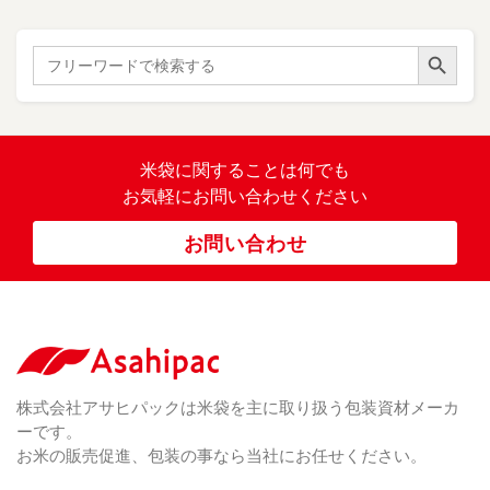
紙
き
）
ル
レ
ハ
（ 1
た
）
ス
ン
Search Button
こ
Search
柄
ク
ド
for:
（ 4
ま
（
）
ロ
ラ
23
ち
ス
ベ
）
銘
（ 5
ラ
柄
）
銘
ー
（ 5
米
の
柄
米袋に関すること
は何でも
（
）
ぼ
23
米
お気軽にお問い合わせください
り
卓
）
銘
上
（ 1
柄
お問い合わせ
銘
（ 6
シ
）
な
脱
）
（ 6
柄
ー
（ 5
し
酸
）
な
ラ
）
素
し
ー
剤
無
（ 2
洗
）
特
足
米
シー
別
踏
（ 1
ル
（
栽
）
株式会社アサヒパックは米袋を主に取り扱う包装資材メーカ
み
（ 1
（既
162
培
）
ーです。
シ
）
製
米
ー
お米の販売促進、包装の事なら当社にお任せください。
品）
ラ