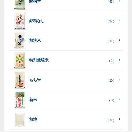
銘柄米
（ 43 ）
米
袋
銘柄なし
（ 27 ）
［
［
［
全
全
全
て
て
て
［
全
素
見
見
見
て
［
［
全
全
無洗米
（ 11 ）
材
る
る
る
］
］
］
見
て
て
る
］
見
見
乳
和
箱・
（
（
（ 26
る
る
］
］
特別栽培米
12
10
白
紙
ケー
（ 2 ）
）
印
）
）
（ 1
ス
字
）
無
無
（
（ 4
ブ
ラ
機
（ 4
22
）
地
地
（ 2
もち米
）
）
ル
ミ
陳
（ 10 ）
）
（ 2
ー
列
）
表
こ
こ
台
示
［
全
し
し
（ 5
（ 3
新米
透
プ
（ 8 ）
（ 1
（ 1
て
ひ
ひ
）
）
）
）
明
ディ
リ
見
か
か
スプ
ン
る
］
り
り
（ 73
レ
タ
無地
エ
（ 11 ）
）
イ・
ー
ン
和
（ 5
あ
パネ
（ 2
）
ド