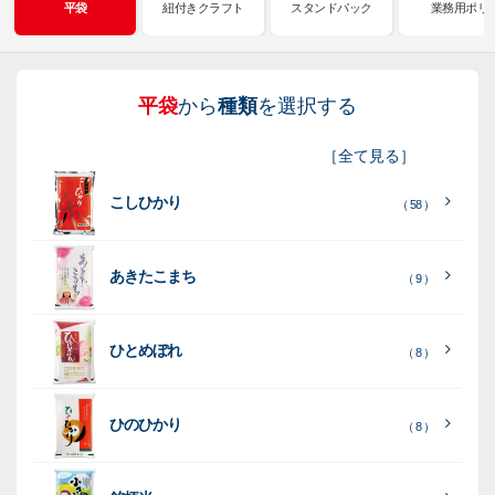
平袋
紐付きクラフト
スタンドパック
業務用ポリ
平袋
から
種類
を選択する
紐
ス
業
イ
真
販
包
［
全て見る
］
付
タ
務
ン
空
促
装
こしひかり
き
ン
用
ク
パ
グ
機
（ 58 ）
ク
ド
ポ
ジ
ッ
ッ
械
ラ
パ
リ
ェ
ク
ズ
関
あきたこまち
（ 9 ）
フ
ッ
ッ
連
ト
ク
ト
ひとめぼれ
種
プ
素
種
（ 8 ）
類
リ
材
類
種
種
種
ン
類
ひのひかり
（ 8 ）
類
類
タ
ー