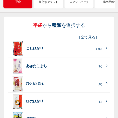
平袋
紐付きクラフト
スタンドパック
業務用ポリ
平袋
から
種類
を選択する
紐
ス
業
イ
真
販
包
［
全て見る
］
付
タ
務
ン
空
促
装
こしひかり
き
ン
用
ク
パ
グ
機
（ 58 ）
ク
ド
ポ
ジ
ッ
ッ
械
ラ
パ
リ
ェ
ク
ズ
関
あきたこまち
（ 9 ）
フ
ッ
ッ
連
ト
ク
ト
ひとめぼれ
種
プ
素
種
（ 8 ）
類
リ
材
類
種
種
種
ン
類
ひのひかり
（ 8 ）
類
類
タ
ー