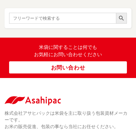
紙
き
）
ル
レ
ハ
（ 1
た
）
ス
ン
Search Button
こ
Search
柄
ク
ド
for:
（ 4
ま
（
）
ロ
ラ
23
ち
ス
ベ
）
銘
（ 5
ラ
柄
）
銘
ー
（ 5
米
の
柄
米袋に関すること
は何でも
（
）
ぼ
23
米
お気軽にお問い合わせください
り
卓
）
銘
上
（ 1
柄
お問い合わせ
銘
（ 6
シ
）
な
脱
）
（ 6
柄
ー
（ 5
し
酸
）
な
ラ
）
素
し
ー
剤
無
（ 2
洗
）
特
足
米
シー
別
踏
（ 1
ル
（
栽
）
株式会社アサヒパックは米袋を主に取り扱う包装資材メーカ
み
（ 1
（既
162
培
）
ーです。
シ
）
製
米
ー
お米の販売促進、包装の事なら当社にお任せください。
品）
ラ