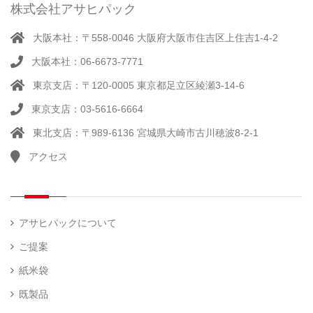
ー
株式会社アサヒパック
シー
（ 14
ル
真
）
大阪本社：〒558-0046 大阪府大阪市住吉区上住吉1-4-2
（別
空
注）
大阪本社：06-6673-7771
脱
（ 4
気
）
東京支店：〒120-0005 東京都足立区綾瀬3-14-6
そ
シ
（
の
22
ー
東京支店：03-5616-6664
他
）
ラ
東北支店：〒989-6136 宮城県大崎市古川穂波8-2-1
ー
アクセス
計
（ 1
量
）
器
アサヒパックについて
ご提案
紙米袋
既製品