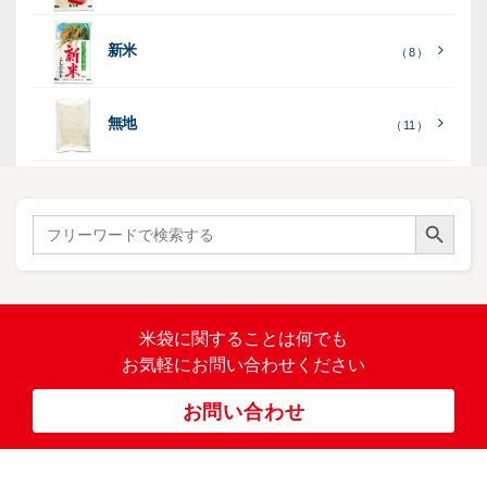
ー
列
）
表
こ
こ
台
示
［
全
し
し
（ 5
（ 3
新米
透
プ
（ 8 ）
（ 1
（ 1
て
ひ
ひ
）
）
）
）
明
ディ
リ
見
か
か
スプ
ン
る
］
り
り
（ 73
レ
タ
無地
エ
（ 11 ）
）
イ・
ー
ン
和
（ 5
あ
パネ
（ 2
）
ド
紙
き
）
ル
レ
ハ
（ 1
た
）
ス
ン
Search Button
こ
Search
柄
ク
ド
for:
（ 4
ま
（
）
ロ
ラ
23
ち
ス
ベ
）
銘
（ 5
ラ
柄
）
銘
ー
（ 5
米
の
柄
米袋に関すること
は何でも
（
）
ぼ
23
米
お気軽にお問い合わせください
り
卓
）
銘
上
（ 1
柄
お問い合わせ
銘
（ 6
シ
）
な
脱
）
（ 6
柄
ー
（ 5
し
酸
）
な
ラ
）
素
し
ー