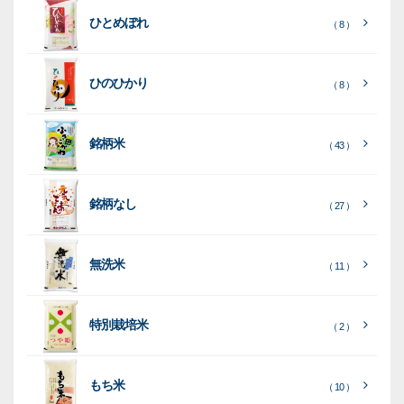
ト
ク
ト
ひとめぼれ
種
プ
素
種
（ 8 ）
類
リ
材
類
種
種
種
ン
類
ひのひかり
（ 8 ）
類
類
タ
ー
銘柄米
（ 43 ）
米
袋
銘柄なし
（ 27 ）
［
［
［
全
全
全
て
て
て
［
全
素
見
見
見
て
［
［
全
全
無洗米
（ 11 ）
材
る
る
る
］
］
］
見
て
て
る
］
見
見
乳
和
箱・
（
（
（ 26
る
る
］
］
特別栽培米
12
10
白
紙
ケー
（ 2 ）
）
印
）
）
（ 1
ス
字
）
無
無
（
（ 4
ブ
ラ
機
（ 4
22
）
地
地
（ 2
もち米
）
）
ル
ミ
陳
（ 10 ）
）
（ 2