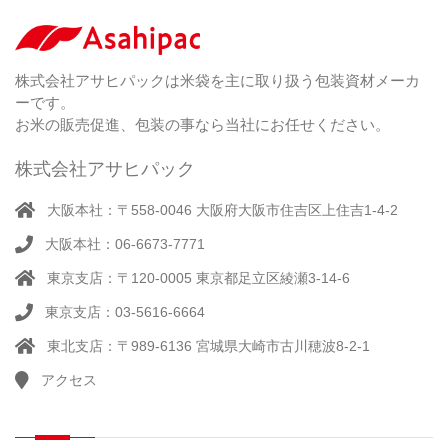
剤
無
（ 2
洗
）
特
足
米
シー
別
踏
（ 1
ル
（
栽
）
株式会社アサヒパックは米袋を主に取り扱う包装資材メーカ
み
（ 1
（既
162
培
）
ーです。
シ
）
製
米
ー
お米の販売促進、包装の事なら当社にお任せください。
品）
ラ
ー
株式会社アサヒパック
シー
（ 14
ル
真
）
大阪本社：〒558-0046 大阪府大阪市住吉区上住吉1-4-2
（別
空
注）
大阪本社：06-6673-7771
脱
（ 4
気
）
東京支店：〒120-0005 東京都足立区綾瀬3-14-6
そ
シ
（
の
22
ー
東京支店：03-5616-6664
他
）
ラ
東北支店：〒989-6136 宮城県大崎市古川穂波8-2-1
ー
アクセス
計
（ 1
量
）
器