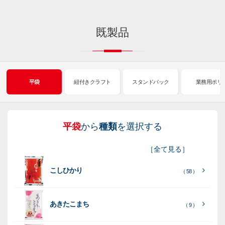
既製品
平袋
紐付きクラフト
スタンドパック
業務用ポリ
平袋
から
種類
を選択する
紐
ス
業
イ
真
販
包
［
全て見る
］
付
タ
務
ン
空
促
装
こしひかり
き
ン
用
ク
パ
グ
機
（ 58 ）
ク
ド
ポ
ジ
ッ
ッ
械
ラ
パ
リ
ェ
ク
ズ
関
あきたこまち
（ 9 ）
フ
ッ
ッ
連