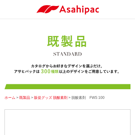
ホーム
>
既製品
>
販促グッズ 脱酸素剤
> 脱酸素剤 FWS 100