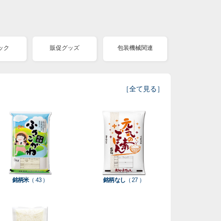
ック
販促グッズ
包装機械関連
［
全て見る
］
銘柄米
（ 43 ）
銘柄なし
（ 27 ）