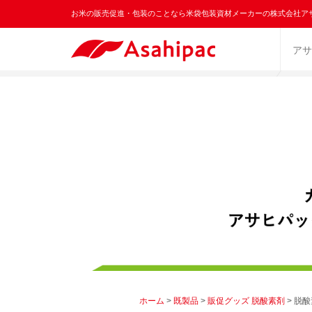
お米の販売促進・包装のことなら米袋包装資材メーカーの株式会社ア
アサ
ホーム
>
既製品
>
販促グッズ 脱酸素剤
> 脱酸