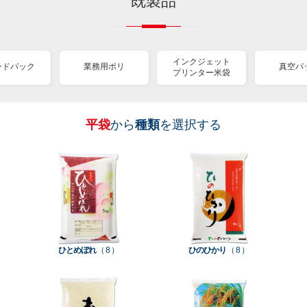
既製品
インクジェット
ンドパック
業務用ポリ
真空パ
プリンター米袋
平袋
から
種類
を選択する
［
［
［
［
［
［
［
全
全
全
全
全
全
全
紐
ス
業
イ
真
販
包
て見
て見
て見
て見
て見
て見
て見
付
タ
務
ン
空
促
装
る
る
る
る
る
る
る
］
］
］
］
］
］
］
き
ン
用
ク
パ
グ
機
ク
ド
ポ
ジ
ッ
ッ
械
ラ
パ
リ
ェ
ク
ズ
関
フ
ッ
ッ
連
ひとめぼれ
（ 8 ）
ひのひかり
（ 8 ）
ト
ク
ト
種
プ
素
種
類
リ
材
類
種