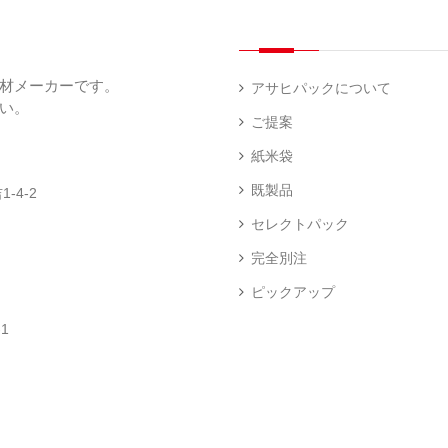
（
（
（
ー
透
5
3
5
（
明
）
）
）
1
（
デ
）
1
ィ
材メーカーです。
）
ス
アサヒパックについて
プ
い。
あ
レ
ご提案
き
ハ
イ・
た
ン
エ
パ
紙米袋
こ
ド
ン
ネ
ま
ラ
ド
ル
既製品
-4-2
ち
ベ
レ
（
（
ラ
ス
73
セレクトパック
1
ー
柄
）
）
（
（
完全別注
4
2
）
）
ピックアップ
ク
銘
ロ
柄
1
ス
米
卓
銘
（
（
上
柄
23
5
シ
米
）
）
ー
（
ラ
5
ー
）