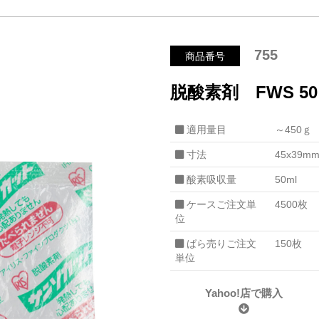
755
商品番号
脱酸素剤 FWS 50
適用量目
～450ｇ
寸法
45x39m
酸素吸収量
50ml
ケースご注文単
4500枚
位
ばら売りご注文
150枚
単位
Yahoo!店で購入