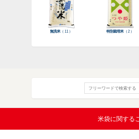
無洗米
（ 11 ）
特別栽培米
（ 2 ）
Search
for:
米袋に関する