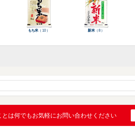
種
種
ン
類
類
類
タ
ー
米
もち米
（ 10 ）
新米
（ 8 ）
袋
乳
和
箱・
素
白
紙
ケ
印
（
（
ー
材
字
12
10
ス
無
無
機
）
）
（
地
地
（
26
（
（
1
）
22
4
）
）
）
ブ
ラ
ル
ミ
ー
（
陳
表
（
4
列
こ
こ
こと
は何でも
お気軽にお問い合わせください
示
2
）
台
し
し
プ
）
（
ひ
ひ
リ
2
か
か
和
ン
）
り
り
紙
タ