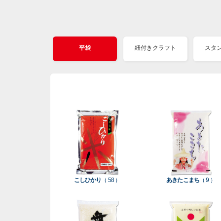
平袋
紐付きクラフト
スタ
こしひかり
（ 58 ）
あきたこまち
（ 9 ）