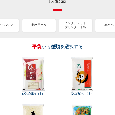
既製品
インクジェット
ンドパック
業務用ポリ
真空パ
プリンター米袋
平袋
から
種類
を選択する
［
［
［
［
［
［
［
全
全
全
全
全
全
全
紐
ス
業
イ
真
販
包
て見
て見
て見
て見
て見
て見
て見
付
タ
務
ン
空
促
装
る
る
る
る
る
る
る
］
］
］
］
］
］
］
き
ン
用
ク
パ
グ
機
ク
ド
ポ
ジ
ッ
ッ
械
ラ
パ
リ
ェ
ク
ズ
関
フ
ッ
ッ
連
ひとめぼれ
（ 8 ）
ひのひかり
（ 8 ）
ト
ク
ト
種
プ
素
種
類
リ
材
類
種