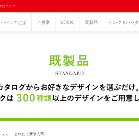
サヒパック
ヒパックとは
ご提案
紙米袋
既製品
セレクトパック
り（小） とれたて新米入荷