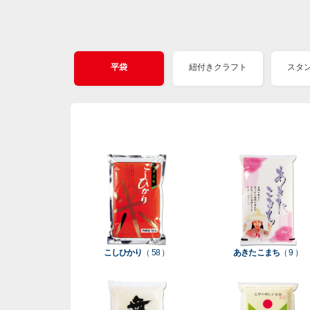
平袋
紐付きクラフト
スタ
こしひかり
（ 58 ）
あきたこまち
（ 9 ）