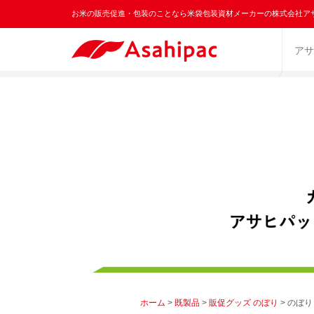
お米の販売促進・包装のことなら米袋包装資材メーカーの株式会社ア
アサ
ホーム
>
既製品
>
販促グッズ のぼり
> のぼ