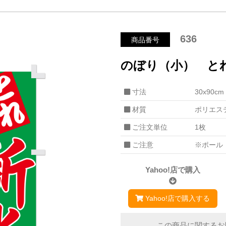
636
商品番号
のぼり（小） と
寸法
30x90cm
材質
ポリエス
ご注文単位
1枚
ご注意
※ポール
Yahoo!店で購入
Yahoo!店で購入する
この商品に関するお