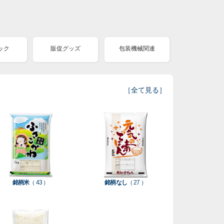
ック
販促グッズ
包装機械関連
［
全て見る
］
銘柄米
（ 43 ）
銘柄なし
（ 27 ）