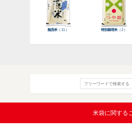
無洗米
（ 11 ）
特別栽培米
（ 2 ）
Search
for:
米袋に関する