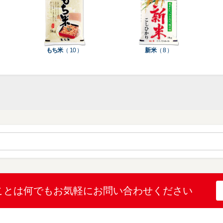
種
種
ン
類
類
類
タ
ー
米
もち米
（ 10 ）
新米
（ 8 ）
袋
乳
和
箱・
素
白
紙
ケ
印
（
（
ー
材
字
12
10
ス
無
無
機
）
）
（
地
地
（
26
（
（
1
）
22
4
）
）
）
ブ
ラ
ル
ミ
ー
（
陳
表
（
4
列
こ
こ
こと
は何でも
お気軽にお問い合わせください
示
2
）
台
し
し
プ
）
（
ひ
ひ
リ
2
か
か
和
ン
）
り
り
紙
タ