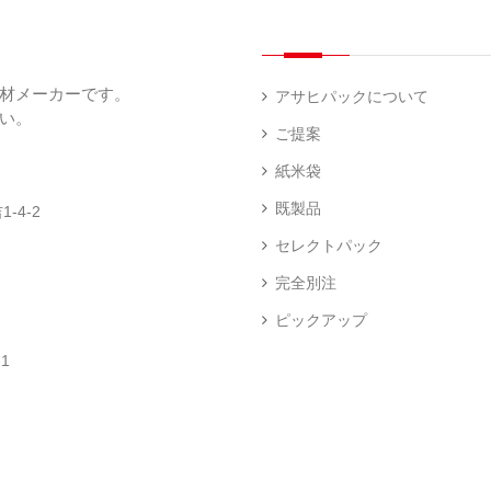
（
（
（
ー
透
5
3
5
（
明
）
）
）
1
（
デ
）
1
ィ
材メーカーです。
）
ス
アサヒパックについて
プ
い。
あ
レ
ご提案
き
ハ
イ・
た
ン
エ
パ
紙米袋
こ
ド
ン
ネ
ま
ラ
ド
ル
既製品
-4-2
ち
ベ
レ
（
（
ラ
ス
73
セレクトパック
1
ー
柄
）
）
（
（
完全別注
4
2
）
）
ピックアップ
ク
銘
ロ
柄
1
ス
米
卓
銘
（
（
上
柄
23
5
シ
米
）
）
ー
（
ラ
5
ー
）