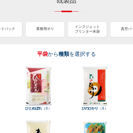
既製品
インクジェット
ンドパック
業務用ポリ
真空パ
プリンター米袋
平袋
から
種類
を選択する
［
［
［
［
［
［
［
全
全
全
全
全
全
全
紐
ス
業
イ
真
販
包
て見
て見
て見
て見
て見
て見
て見
付
タ
務
ン
空
促
装
る
る
る
る
る
る
る
］
］
］
］
］
］
］
き
ン
用
ク
パ
グ
機
ク
ド
ポ
ジ
ッ
ッ
械
ラ
パ
リ
ェ
ク
ズ
関
フ
ッ
ッ
連
ひとめぼれ
（ 8 ）
ひのひかり
（ 8 ）
ト
ク
ト
種
プ
素
種
類
リ
材
類
種