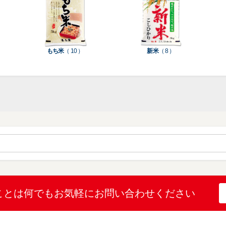
種
種
ン
類
類
類
タ
ー
米
もち米
（ 10 ）
新米
（ 8 ）
袋
乳
和
箱・
素
白
紙
ケ
印
（
（
ー
材
字
12
10
ス
無
無
機
）
）
（
地
地
（
26
（
（
1
）
22
4
）
）
）
ブ
ラ
ル
ミ
ー
（
陳
表
（
4
列
こ
こ
こと
は何でも
お気軽にお問い合わせください
示
2
）
台
し
し
プ
）
（
ひ
ひ
リ
2
か
か
和
ン
）
り
り
紙
タ