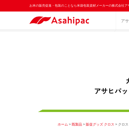
お米の販売促進・包装のことなら米袋包装資材メーカーの株式会社ア
アサ
ホーム
>
既製品
>
販促グッズ クロス
> クロ