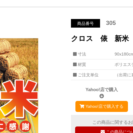
305
商品番号
クロス 俵 新米
寸法
90x180c
材質
ポリエス
ご注文単位
（出荷に
Yahoo!店で購入
Yahoo!店で購入する
この商品に関するお
この商品につ