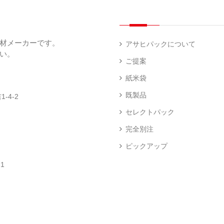
（
（
（
ー
透
5
3
5
（
明
）
）
）
1
（
デ
）
1
ィ
材メーカーです。
）
ス
アサヒパックについて
プ
い。
あ
レ
ご提案
き
ハ
イ・
た
ン
エ
パ
紙米袋
こ
ド
ン
ネ
ま
ラ
ド
ル
既製品
-4-2
ち
ベ
レ
（
（
ラ
ス
73
セレクトパック
1
ー
柄
）
）
（
（
完全別注
4
2
）
）
ピックアップ
ク
銘
ロ
柄
1
ス
米
卓
銘
（
（
上
柄
23
5
シ
米
）
）
ー
（
ラ
5
ー
）