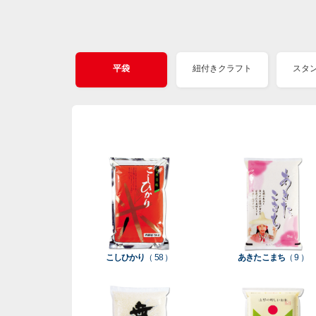
平袋
紐付きクラフト
スタ
こしひかり
（ 58 ）
あきたこまち
（ 9 ）