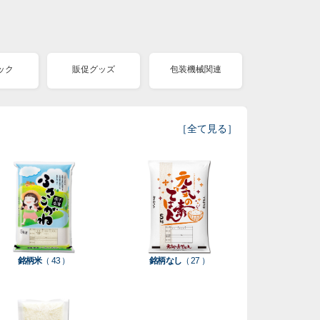
ック
販促グッズ
包装機械関連
［
全て見る
］
銘柄米
（ 43 ）
銘柄なし
（ 27 ）