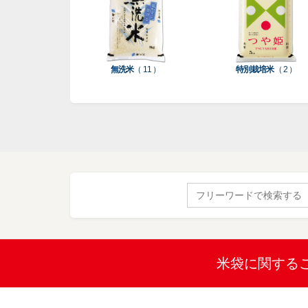
無洗米
（ 11 ）
特別栽培米
（ 2 ）
Search
for:
米袋に関する