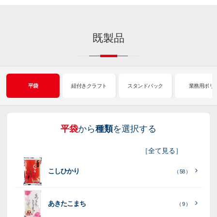
既製品
平袋
紐付きクラフト
スタンドパック
業務用ポリ
平袋
から
種類
を選択する
紐
ス
業
イ
真
販
包
［
全て見る
］
付
タ
務
ン
空
促
装
こしひかり
き
ン
用
ク
パ
グ
機
（ 58 ）
ク
ド
ポ
ジ
ッ
ッ
械
ラ
パ
リ
ェ
ク
ズ
関
あきたこまち
（ 9 ）
フ
ッ
ッ
連