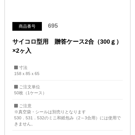
695
商品番号
サイコロ型用 贈答ケース2合（300ｇ）
×2ヶ入
寸法
158ｘ85ｘ65
ご注文単位
50枚（1ケース）
ご注意
※真空袋・シールは別売りとなります
530．531．532のミニ和紙包み（2～3合用）には使用で
きません。