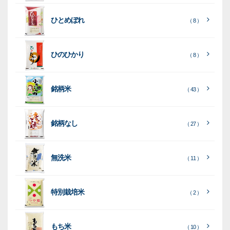
ト
ク
ト
ひとめぼれ
種
プ
素
種
（ 8 ）
類
リ
材
類
種
種
種
ン
類
ひのひかり
（ 8 ）
類
類
タ
ー
銘柄米
（ 43 ）
米
袋
銘柄なし
（ 27 ）
［
［
［
全
全
全
て
て
て
［
全
素
見
見
見
て
［
［
全
全
無洗米
（ 11 ）
材
る
る
る
］
］
］
見
て
て
る
］
見
見
乳
和
箱・
（
（
（ 26
る
る
］
］
特別栽培米
12
10
白
紙
ケー
（ 2 ）
）
印
）
）
（ 1
ス
字
）
無
無
（
（ 4
ブ
ラ
機
（ 4
22
）
地
地
（ 2
もち米
）
）
ル
ミ
陳
（ 10 ）
）