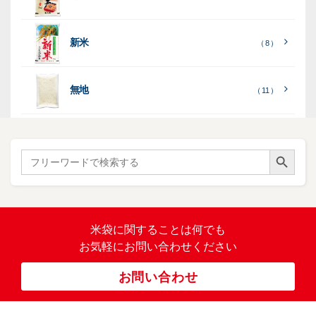
（ 2
ー
列
）
表
こ
こ
台
示
［
全
し
し
（ 5
（ 3
新米
透
プ
（ 8 ）
（ 1
（ 1
て
ひ
ひ
）
）
）
）
明
ディ
リ
見
か
か
スプ
ン
る
］
り
り
（ 73
レ
タ
無地
エ
（ 11 ）
）
イ・
ー
ン
和
（ 5
あ
パネ
（ 2
）
ド
紙
き
）
ル
レ
ハ
（ 1
た
）
ス
ン
Search Button
こ
Search
柄
ク
ド
for:
（ 4
ま
（
）
ロ
ラ
23
ち
ス
ベ
）
銘
（ 5
ラ
柄
）
銘
ー
（ 5
米
の
柄
米袋に関すること
は何でも
（
）
ぼ
23
米
お気軽にお問い合わせください
り
卓
）
銘
上
（ 1
柄
お問い合わせ
銘
（ 6
シ
）
な
脱
）
（ 6
柄
ー
（ 5
し
酸
）
な
ラ
）
素