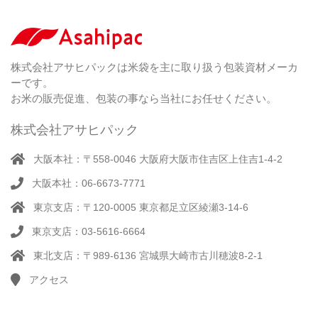
し
ー
剤
無
（ 2
洗
）
特
足
米
シー
別
踏
（ 1
ル
（
栽
）
株式会社アサヒパックは米袋を主に取り扱う包装資材メーカ
み
（ 1
（既
162
培
）
ーです。
シ
）
製
米
ー
お米の販売促進、包装の事なら当社にお任せください。
品）
ラ
ー
株式会社アサヒパック
シー
（ 14
ル
真
）
大阪本社：〒558-0046 大阪府大阪市住吉区上住吉1-4-2
（別
空
注）
大阪本社：06-6673-7771
脱
（ 4
気
）
東京支店：〒120-0005 東京都足立区綾瀬3-14-6
そ
シ
（
の
22
ー
東京支店：03-5616-6664
他
）
ラ
東北支店：〒989-6136 宮城県大崎市古川穂波8-2-1
ー
アクセス
計
（ 1
量
）