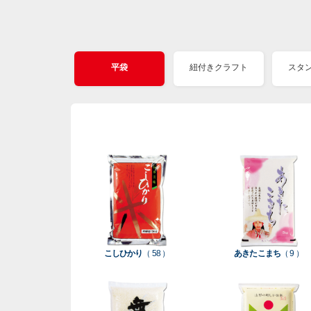
平袋
紐付きクラフト
スタ
こしひかり
（ 58 ）
あきたこまち
（ 9 ）