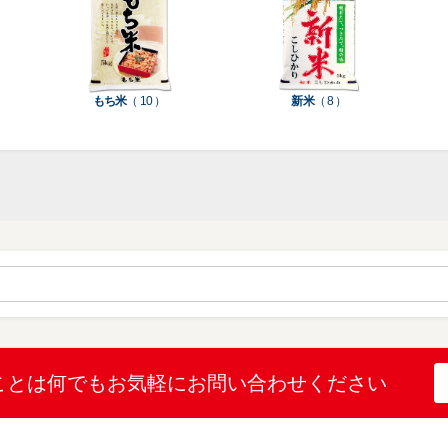
種
種
ン
類
類
類
タ
ー
米
もち米
（ 10 ）
新米
（ 8 ）
袋
乳
和
箱・
素
白
紙
ケ
印
（
（
ー
材
字
12
10
ス
無
無
機
）
）
（
地
地
（
26
（
（
1
）
22
4
）
）
）
ブ
ラ
ル
ミ
ー
（
陳
表
（
4
列
こ
こ
こと
は何でも
お気軽にお問い合わせください
示
2
）
台
し
し
プ
）
（
ひ
ひ
リ
2
か
か
和
ン
）
り
り
紙
タ