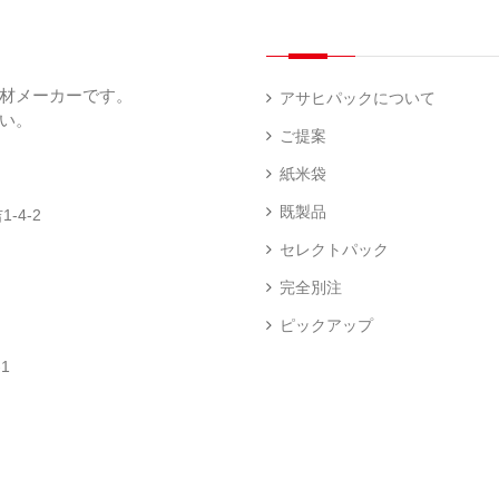
（
（
（
ー
透
5
3
5
（
明
）
）
）
1
（
デ
）
1
ィ
材メーカーです。
）
ス
アサヒパックについて
プ
い。
あ
レ
ご提案
き
ハ
イ・
た
ン
エ
パ
紙米袋
こ
ド
ン
ネ
ま
ラ
ド
ル
既製品
-4-2
ち
ベ
レ
（
（
ラ
ス
73
セレクトパック
1
ー
柄
）
）
（
（
完全別注
4
2
）
）
ピックアップ
ク
銘
ロ
柄
1
ス
米
卓
銘
（
（
上
柄
23
5
シ
米
）
）
ー
（
ラ
5
ー
）