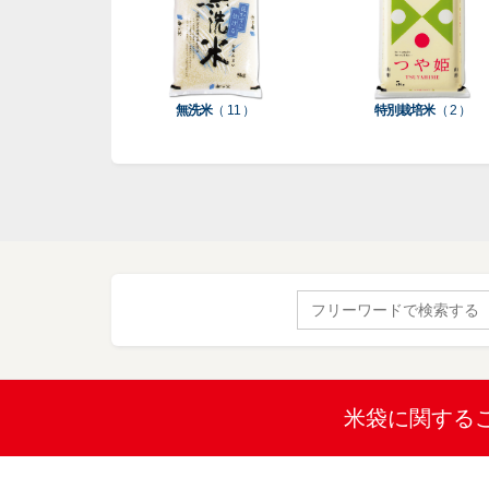
無洗米
（ 11 ）
特別栽培米
（ 2 ）
Search
for:
米袋に関する