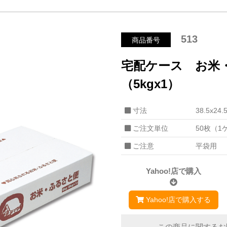
513
商品番号
宅配ケース お米・
（5kgx1）
寸法
38.5x24.
ご注文単位
50枚（1
ご注意
平袋用
Yahoo!店で購入
Yahoo!店で購入する
この商品に関するお