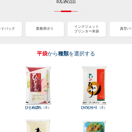
既製品
インクジェット
ンドパック
業務用ポリ
真空パ
プリンター米袋
平袋
から
種類
を選択する
［
［
［
［
［
［
［
全
全
全
全
全
全
全
紐
ス
業
イ
真
販
包
て見
て見
て見
て見
て見
て見
て見
付
タ
務
ン
空
促
装
る
る
る
る
る
る
る
］
］
］
］
］
］
］
き
ン
用
ク
パ
グ
機
ク
ド
ポ
ジ
ッ
ッ
械
ラ
パ
リ
ェ
ク
ズ
関
フ
ッ
ッ
連
ひとめぼれ
（ 8 ）
ひのひかり
（ 8 ）
ト
ク
ト
種
プ
素
種
類
リ
材
類
種