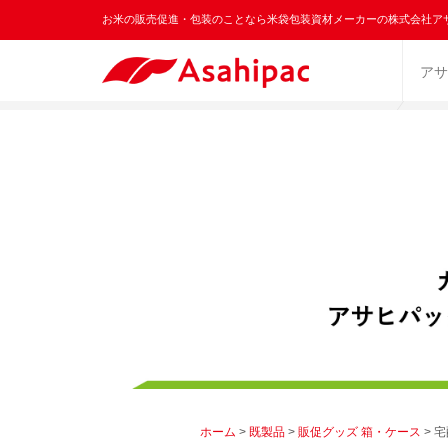
お米の販売促進・包装のことなら米袋包装資材メーカーの株式会社ア
アサ
ホーム
>
既製品
>
販促グッズ 箱・ケース
> 