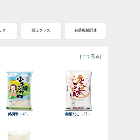
ック
販促グッズ
包装機械関連
［
全て見る
］
銘柄米
（ 43 ）
銘柄なし
（ 27 ）